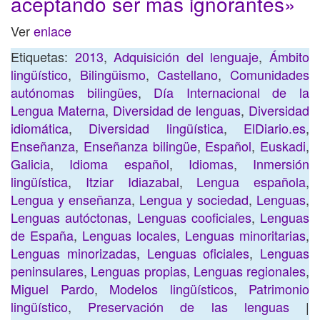
aceptando ser más ignorantes»
Ver
enlace
Etiquetas:
2013
,
Adquisición del lenguaje
,
Ámbito
lingüístico
,
Bilingüismo
,
Castellano
,
Comunidades
autónomas bilingües
,
Día Internacional de la
Lengua Materna
,
Diversidad de lenguas
,
Diversidad
idiomática
,
Diversidad lingüística
,
ElDiario.es
,
Enseñanza
,
Enseñanza bilingüe
,
Español
,
Euskadi
,
Galicia
,
Idioma español
,
Idiomas
,
Inmersión
lingüística
,
Itziar Idiazabal
,
Lengua española
,
Lengua y enseñanza
,
Lengua y sociedad
,
Lenguas
,
Lenguas autóctonas
,
Lenguas cooficiales
,
Lenguas
de España
,
Lenguas locales
,
Lenguas minoritarias
,
Lenguas minorizadas
,
Lenguas oficiales
,
Lenguas
peninsulares
,
Lenguas propias
,
Lenguas regionales
,
Miguel Pardo
,
Modelos lingüísticos
,
Patrimonio
lingüístico
,
Preservación de las lenguas
|