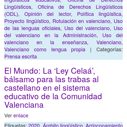
Lingüísticos
,
Oficina de Derechos Lingüísticos
(ODL)
,
Opinión del lector
,
Política lingüística
,
Proyecto lingüístico
,
Rotulación en valenciano
,
Uso
de las lenguas oficiales
,
Uso del valenciano
,
Uso
del valenciano en la Administración
,
Uso del
valenciano en la enseñanza
,
Valenciano
,
Valenciano como lengua propia
| Categorías:
Prensa escrita
El Mundo: La ‘Ley Celaá’,
bálsamo para las trabas al
castellano en el sistema
educativo de la Comunidad
Valenciana
Ver
enlace
Etiquetas:
2020
,
Ámbito lingüístico
,
Arrinconamiento