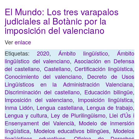
El Mundo: Los tres varapalos
judiciales al Botànic por la
imposición del valenciano
Ver
enlace
Etiquetas:
2020
,
Ámbito lingüístico
,
Ámbito
lingüístico del valenciano
,
Asociación en Defensa
del castellano
,
Castellano
,
Certificación lingüística
,
Conocimiento del valenciano
,
Decreto de Usos
Lingüísticos en la Administración Valenciana
,
Discriminación del castellano
,
Educación bilingüe
,
Imposición del valenciano
,
Imposición lingüística
,
Inma Lidón
,
Lengua castellana
,
Lengua de trabajo
,
Lengua y cultura
,
Ley de Plurilingüismo
,
Llei d'Ús i
Ensenyament del Valencià
,
Modelo de inmersión
lingüística
,
Modelos educativos bilingües
,
Modelos
lingüísticos educativos
,
Oficina de Derechos