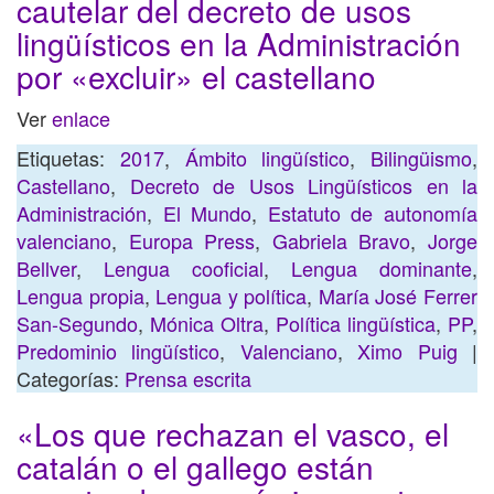
cautelar del decreto de usos
lingüísticos en la Administración
por «excluir» el castellano
Ver
enlace
Etiquetas:
2017
,
Ámbito lingüístico
,
Bilingüismo
,
Castellano
,
Decreto de Usos Lingüísticos en la
Administración
,
El Mundo
,
Estatuto de autonomía
valenciano
,
Europa Press
,
Gabriela Bravo
,
Jorge
Bellver
,
Lengua cooficial
,
Lengua dominante
,
Lengua propia
,
Lengua y política
,
María José Ferrer
San-Segundo
,
Mónica Oltra
,
Política lingüística
,
PP
,
Predominio lingüístico
,
Valenciano
,
Ximo Puig
|
Categorías:
Prensa escrita
«Los que rechazan el vasco, el
catalán o el gallego están