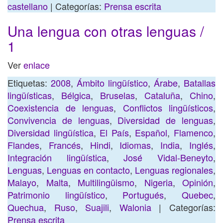
castellano
| Categorías:
Prensa escrita
Una lengua con otras lenguas /
1
Ver
enlace
Etiquetas:
2008
,
Ámbito lingüístico
,
Árabe
,
Batallas
lingüísticas
,
Bélgica
,
Bruselas
,
Cataluña
,
Chino
,
Coexistencia de lenguas
,
Conflictos lingüísticos
,
Convivencia de lenguas
,
Diversidad de lenguas
,
Diversidad lingüística
,
El País
,
Español
,
Flamenco
,
Flandes
,
Francés
,
Hindi
,
Idiomas
,
India
,
Inglés
,
Integración lingüística
,
José Vidal-Beneyto
,
Lenguas
,
Lenguas en contacto
,
Lenguas regionales
,
Malayo
,
Malta
,
Multilingüismo
,
Nigeria
,
Opinión
,
Patrimonio lingüístico
,
Portugués
,
Quebec
,
Quechua
,
Ruso
,
Suajili
,
Walonia
| Categorías:
Prensa escrita