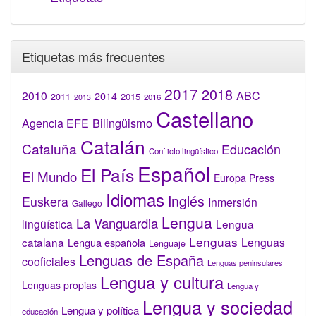
Etiquetas más frecuentes
2017
2018
2010
ABC
2014
2015
2011
2016
2013
Castellano
Bilingüismo
Agencia EFE
Catalán
Cataluña
Educación
Conflicto lingüístico
Español
El País
El Mundo
Europa Press
Idiomas
Inglés
Euskera
Inmersión
Gallego
Lengua
La Vanguardia
lingüística
Lengua
Lenguas
catalana
Lenguas
Lengua española
Lenguaje
Lenguas de España
cooficiales
Lenguas peninsulares
Lengua y cultura
Lenguas propias
Lengua y
Lengua y sociedad
Lengua y política
educación