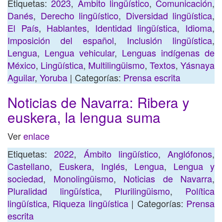
Etiquetas:
2023
,
Ámbito lingüístico
,
Comunicación
,
Danés
,
Derecho lingüístico
,
Diversidad lingüística
,
El País
,
Hablantes
,
Identidad lingüística
,
Idioma
,
Imposición del español
,
Inclusión lingüística
,
Lengua
,
Lengua vehicular
,
Lenguas indígenas de
México
,
Lingüística
,
Multilingüismo
,
Textos
,
Yásnaya
Aguilar
,
Yoruba
| Categorías:
Prensa escrita
Noticias de Navarra: Ribera y
euskera, la lengua suma
Ver
enlace
Etiquetas:
2022
,
Ámbito lingüístico
,
Anglófonos
,
Castellano
,
Euskera
,
Inglés
,
Lengua
,
Lengua y
sociedad
,
Monolingüismo
,
Noticias de Navarra
,
Pluralidad lingüística
,
Plurilingüismo
,
Política
lingüística
,
Riqueza lingüística
| Categorías:
Prensa
escrita