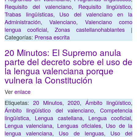
Requisito del valenciano
,
Requisito lingüístico
,
Trabas lingüísticas
,
Uso del valenciano en la
Administración
,
Valenciano
,
Valenciano como
lengua cooficial
,
Zonas castellanohablantes
|
Categorías:
Prensa escrita
20 Minutos: El Supremo anula
parte del decreto sobre el uso de
la lengua valenciana porque
vulnera la Constitución
Ver
enlace
Etiquetas:
20 Minutos
,
2020
,
Ámbito lingüístico
,
Ámbito lingüístico del valenciano
,
Competencia
lingüística
,
Lengua castellana
,
Lengua cooficial
,
Lengua valenciana
,
Lenguas oficiales
,
Uso de la
lengua valenciana
,
Uso de lenguas
,
Uso del