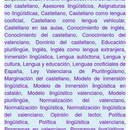
del castellano
,
Asesores lingüísticos
,
Asignaturas
no lingüísticas
,
Castellano
,
Castellano como lengua
cooficial
,
Castellano como lengua vehicular
,
Castellano en las aulas
,
Conocimiento de inglés
,
Conocimiento del castellano
,
Conocimiento del
valenciano
,
Dominio del castellano
,
Educación
plurilingüe
,
Inglés
,
Inglés como lengua extranjera
,
Inmersión lingüística
,
Lengua autóctona
,
Lengua y
cultura
,
Lengua y educación
,
Lenguas cooficiales de
España
,
Ley Valenciana de Plurilingüismo
,
Marginación del castellano
,
Modelo de inmersión
lingüística
,
Modelo de inmersión lingüística en
catalán
,
Modelo lingüístico valenciano
,
Modelo
plurilingüe
,
Normalización del valenciano
,
Normalización lingüística
,
Normalización lingüística
del valenciano
,
Opinión del lector
,
Política
lingüística
,
Política lingüística valenciana
,
Programas en valenciano
,
Programas lingüísticos
,