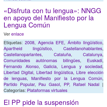
«Disfruta con tu lengua»: NNGG
en apoyo del Manifiesto por la
Lengua Común
Ver
enlace
Etiquetas:
2008
,
Agencia EFE
,
Ámbito lingüístico
,
Apartheid lingüístico
,
Castellanohablantes
,
Castellanoparlantes
,
Cataluña
,
Catalunya
,
Comunidades autónomas bilingües
,
Euskadi
,
Fernando Alonso
,
Galicia
,
Lengua y sociedad
,
Libertad Digital
,
Libertad lingüística
,
Libre elección
de lenguas
,
Manifiesto por la Lengua Común
,
Partido Popular
,
Pau Gasol
,
PP
,
Rafael Nadal
|
Categorías:
Plataformas virtuales
El PP pide la suspensión