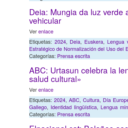
Deia: Mungia da luz verde 
vehicular
Ver
enlace
Etiquetas:
2024
,
Deia
,
Euskera
,
Lengua v
Estratégico de Normalización del Uso del 
Categorías:
Prensa escrita
ABC: Urtasun celebra la le
salud cultural»
Ver
enlace
Etiquetas:
2024
,
ABC
,
Cultura
,
Día Europ
Gallego
,
Identidad lingüística
,
Lengua min
Categorías:
Prensa escrita