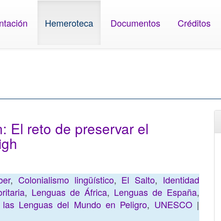
ntación
Hemeroteca
Documentos
Créditos
n: El reto de preservar el
igh
ber
,
Colonialismo lingüístico
,
El Salto
,
Identidad
itaria
,
Lenguas de África
,
Lenguas de España
,
e las Lenguas del Mundo en Peligro
,
UNESCO
|