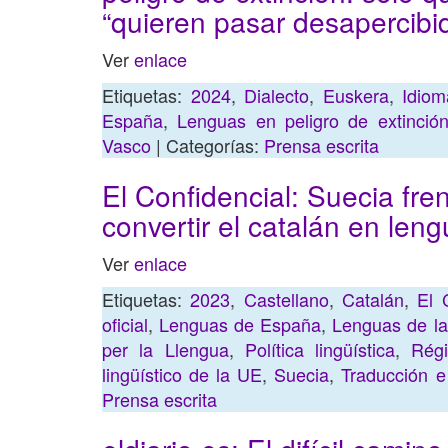
“quieren pasar desapercibi
Ver
enlace
Etiquetas:
2024
,
Dialecto
,
Euskera
,
Idiom
España
,
Lenguas en peligro de extinció
Vasco
| Categorías:
Prensa escrita
El Confidencial: Suecia fre
convertir el catalán en leng
Ver
enlace
Etiquetas:
2023
,
Castellano
,
Catalán
,
El 
oficial
,
Lenguas de España
,
Lenguas de l
per la Llengua
,
Política lingüística
,
Régi
lingüístico de la UE
,
Suecia
,
Traducción e 
Prensa escrita