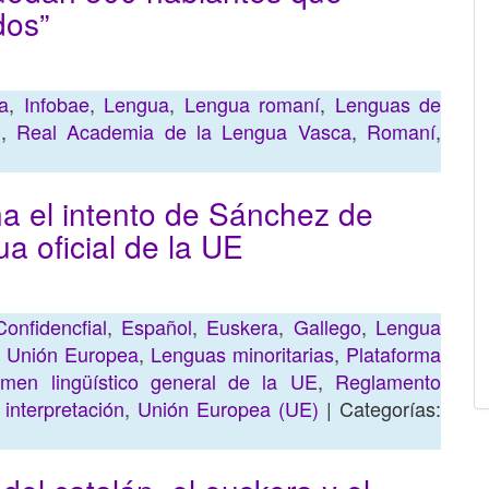
dos”
a
,
Infobae
,
Lengua
,
Lengua romaní
,
Lenguas de
n
,
Real Academia de la Lengua Vasca
,
Romaní
,
na el intento de Sánchez de
ua oficial de la UE
Confidencfial
,
Español
,
Euskera
,
Gallego
,
Lengua
a Unión Europea
,
Lenguas minoritarias
,
Plataforma
men lingüístico general de la UE
,
Reglamento
interpretación
,
Unión Europea (UE)
| Categorías: