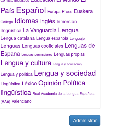
Conflicto lingüístico
Español
País
Euskera
Europa Press
Idiomas
Inglés
Inmersión
Gallego
Lengua
La Vanguardia
lingüística
Lengua catalana
Lengua española
Lenguaje
Lenguas de
Lenguas
Lenguas cooficiales
España
Lenguas propias
Lenguas peninsulares
Lengua y cultura
Lengua y educación
Lengua y sociedad
Lengua y política
Opinión
Política
Léxico
Lingüística
lingüística
Real Academia de la Lengua Española
Valenciano
(RAE)
Administrar