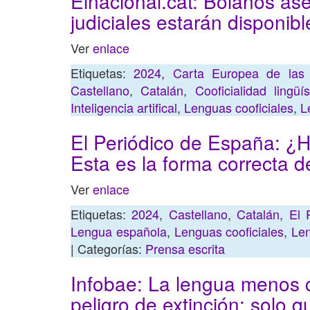
Elnacional.cat: Bolaños as
judiciales estarán disponibl
Ver
enlace
Etiquetas:
2024
,
Carta Europea de las
Castellano
,
Catalán
,
Cooficialidad lingüís
Inteligencia artifical
,
Lenguas cooficiales
,
L
El Periódico de España: ¿
Esta es la forma correcta d
Ver
enlace
Etiquetas:
2024
,
Castellano
,
Catalán
,
El 
Lengua española
,
Lenguas cooficiales
,
Le
| Categorías:
Prensa escrita
Infobae: La lengua menos 
peligro de extinción: solo