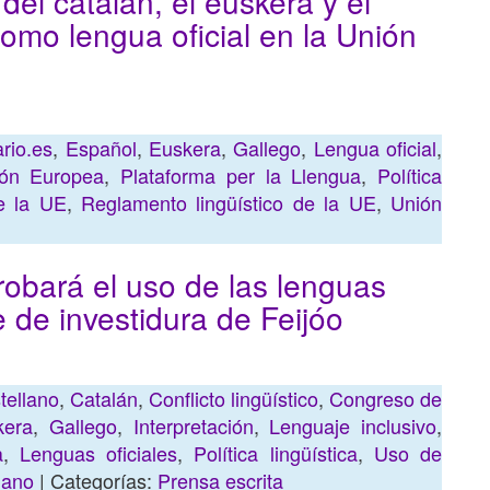
o del catalán, el euskera y el
omo lengua oficial en la Unión
ario.es
,
Español
,
Euskera
,
Gallego
,
Lengua oficial
,
ión Europea
,
Plataforma per la Llengua
,
Política
e la UE
,
Reglamento lingüístico de la UE
,
Unión
robará el uso de las lenguas
e de investidura de Feijóo
tellano
,
Catalán
,
Conflicto lingüístico
,
Congreso de
kera
,
Gallego
,
Interpretación
,
Lenguaje inclusivo
,
a
,
Lenguas oficiales
,
Política lingüística
,
Uso de
iano
| Categorías:
Prensa escrita