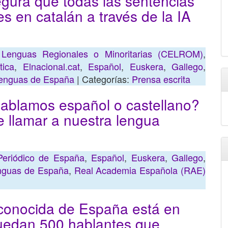
egura que todas las sentencias
es en catalán a través de la IA
 Lenguas Regionales o Minoritarias (CELROM)
,
tica
,
Elnacional.cat
,
Español
,
Euskera
,
Gallego
,
enguas de España
| Categorías:
Prensa escrita
Hablamos español o castellano?
e llamar a nuestra lengua
Periódico de España
,
Español
,
Euskera
,
Gallego
,
nguas de España
,
Real Academia Española (RAE)
conocida de España está en
 quedan 500 hablantes que