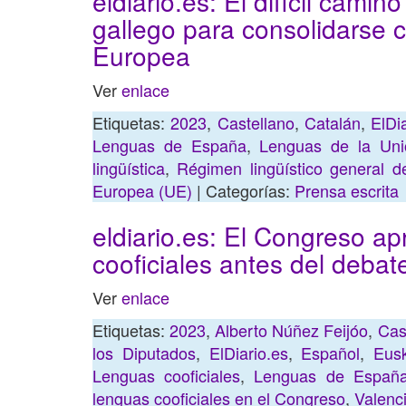
eldiario.es: El difícil camin
gallego para consolidarse c
Europea
Ver
enlace
Etiquetas:
2023
,
Castellano
,
Catalán
,
ElDi
Lenguas de España
,
Lenguas de la Un
lingüística
,
Régimen lingüístico general d
Europea (UE)
| Categorías:
Prensa escrita
eldiario.es: El Congreso ap
cooficiales antes del debat
Ver
enlace
Etiquetas:
2023
,
Alberto Núñez Feijóo
,
Cas
los Diputados
,
ElDiario.es
,
Español
,
Eus
Lenguas cooficiales
,
Lenguas de Españ
lenguas cooficiales en el Congreso
,
Valenc