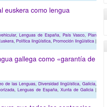
al euskera como lengua
ehicular
,
Lenguas de España
,
País Vasco
,
Plan
Euskera
,
Política lingüística
,
Promoción lingüística
|
ngua gallega como «garantía de
eo de las Lenguas
,
Diversidad lingüística
,
Galicia
,
orizada
,
Lenguas de España
,
Xunta de Galicia
|