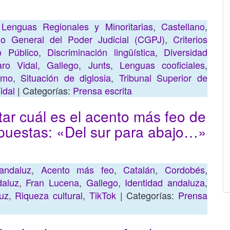
Lenguas Regionales y Minoritarias
,
Castellano
,
jo General del Poder Judicial (CGPJ)
,
Criterios
o Público
,
Discriminación lingüística
,
Diversidad
aro Vidal
,
Gallego
,
Junts
,
Lenguas cooficiales
,
ismo
,
Situación de diglosia
,
Tribunal Superior de
idal
| Categorías:
Prensa escrita
tar cuál es el acento más feo de
spuestas: «Del sur para abajo…»
andaluz
,
Acento más feo
,
Catalán
,
Cordobés
,
daluz
,
Fran Lucena
,
Gallego
,
Identidad andaluza
,
luz
,
Riqueza cultural
,
TikTok
| Categorías:
Prensa