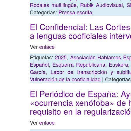
Rodajes multilingüe
,
Rubik Audiovisual
,
S
Categorías:
Prensa escrita
El Confidencial: Las Cortes
a lenguas cooficiales inte
Ver
enlace
Etiquetas:
2025
,
Asociación Hablamos Es
Español
,
Esquerra Republicana
,
Euskera
García
,
Labor de transcripción y subtit
Vulneración de la cooficialidad
| Categoría
El Periódico de España: Ayu
«ocurrencia xenófoba» de h
requisito en la regularizac
Ver
enlace