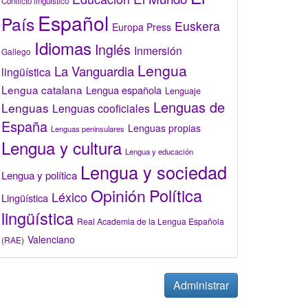
Conflicto lingüístico
Español
País
Euskera
Europa Press
Idiomas
Inglés
Inmersión
Gallego
Lengua
La Vanguardia
lingüística
Lengua catalana
Lengua española
Lenguaje
Lenguas de
Lenguas
Lenguas cooficiales
España
Lenguas propias
Lenguas peninsulares
Lengua y cultura
Lengua y educación
Lengua y sociedad
Lengua y política
Opinión
Política
Léxico
Lingüística
lingüística
Real Academia de la Lengua Española
Valenciano
(RAE)
Administrar