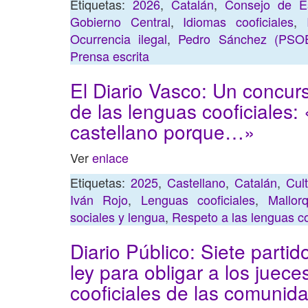
Etiquetas:
2026
,
Catalán
,
Consejo de E
Gobierno Central
,
Idiomas cooficiales
,
Ocurrencia ilegal
,
Pedro Sánchez (PSO
Prensa escrita
El Diario Vasco: Un concurs
de las lenguas cooficiales: 
castellano porque…»
Ver
enlace
Etiquetas:
2025
,
Castellano
,
Catalán
,
Cul
Iván Rojo
,
Lenguas cooficiales
,
Mallor
sociales y lengua
,
Respeto a las lenguas co
Diario Público: Siete parti
ley para obligar a los juec
cooficiales de las comunid