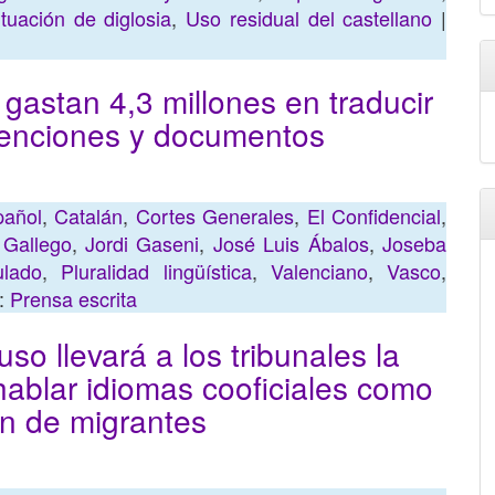
ituación de diglosia
,
Uso residual del castellano
|
 gastan 4,3 millones en traducir
rvenciones y documentos
pañol
,
Catalán
,
Cortes Generales
,
El Confidencial
,
,
Gallego
,
Jordi Gaseni
,
José Luis Ábalos
,
Joseba
ulado
,
Pluralidad lingüística
,
Valenciano
,
Vasco
,
s:
Prensa escrita
so llevará a los tribunales la
ablar idiomas cooficiales como
ión de migrantes