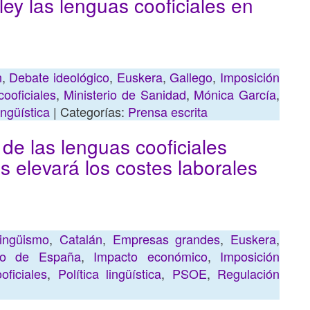
ey las lenguas cooficiales en
n
,
Debate ideológico
,
Euskera
,
Gallego
,
Imposición
ooficiales
,
Ministerio de Sanidad
,
Mónica García
,
ingüística
| Categorías:
Prensa escrita
de las lenguas cooficiales
s elevará los costes laborales
lingüismo
,
Catalán
,
Empresas grandes
,
Euskera
,
no de España
,
Impacto económico
,
Imposición
ficiales
,
Política lingüística
,
PSOE
,
Regulación