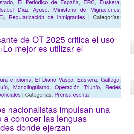
stado
,
El Periódico de España
,
ERC
,
Euskera
,
Isabel Díaz Ayuso
,
Ministerio de Migraciones
,
E)
,
Regularización de inmigrantes
| Categorías:
ante de OT 2025 critica el uso
«Lo mejor es utilizar el
tura e idioma
,
El Diario Vasco
,
Euskera
,
Gallego
,
quín
,
Monolingüismo
,
Operación Triunfo
,
Redes
oficiales
| Categorías:
Prensa escrita
dos nacionalistas impulsan una
es a conocer las lenguas
ades donde ejerzan