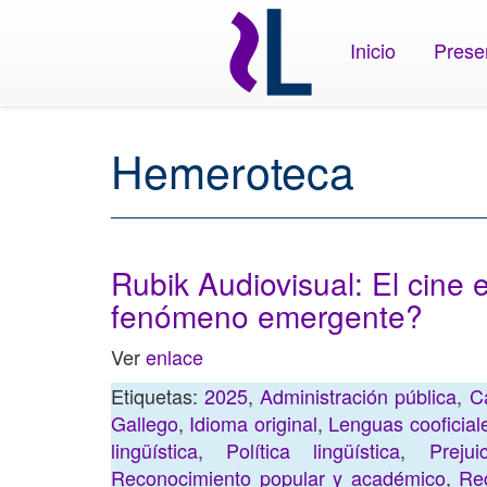
Inicio
Prese
Hemeroteca
Rubik Audiovisual: El cine 
fenómeno emergente?
Ver
enlace
Etiquetas:
2025
,
Administración pública
,
C
Gallego
,
Idioma original
,
Lenguas cooficial
lingüística
,
Política lingüística
,
Prejui
Reconocimiento popular y académico
,
Re