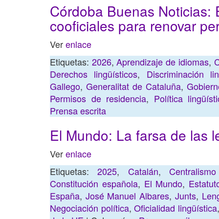
Córdoba Buenas Noticias: 
cooficiales para renovar pe
Ver
enlace
Etiquetas:
2026
,
Aprendizaje de idiomas
,
C
Derechos lingüísticos
,
Discriminación lin
Gallego
,
Generalitat de Cataluña
,
Gobiern
Permisos de residencia
,
Política lingüíst
Prensa escrita
El Mundo: La farsa de las 
Ver
enlace
Etiquetas:
2025
,
Catalán
,
Centralismo 
Constitución española
,
El Mundo
,
Estatu
España
,
José Manuel Albares
,
Junts
,
Leng
Negociación política
,
Oficialidad lingüística