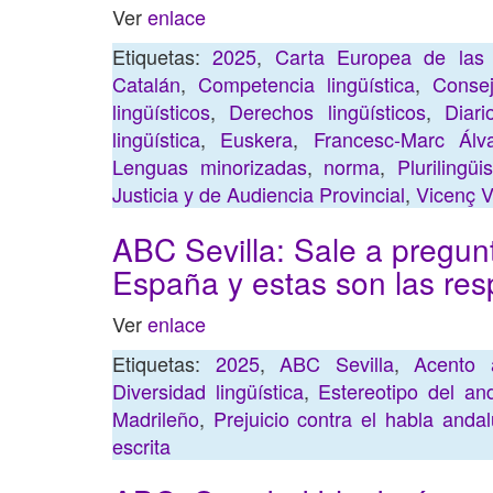
Ver
enlace
Etiquetas:
2025
,
Carta Europea de las 
Catalán
,
Competencia lingüística
,
Conse
lingüísticos
,
Derechos lingüísticos
,
Diari
lingüística
,
Euskera
,
Francesc-Marc Álv
Lenguas minorizadas
,
norma
,
Plurilingü
Justicia y de Audiencia Provincial
,
Vicenç V
ABC Sevilla: Sale a pregun
España y estas son las re
Ver
enlace
Etiquetas:
2025
,
ABC Sevilla
,
Acento 
Diversidad lingüística
,
Estereotipo del an
Madrileño
,
Prejuicio contra el habla anda
escrita