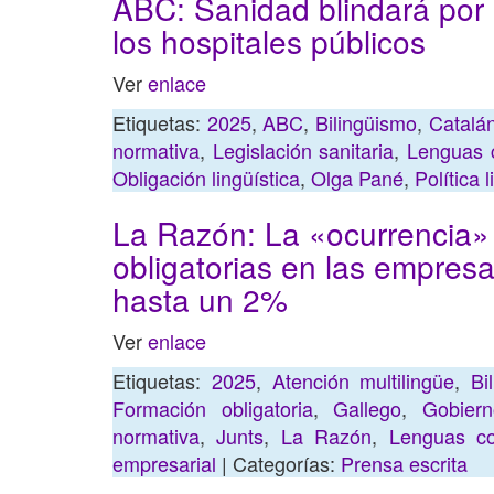
ABC: Sanidad blindará por l
los hospitales públicos
Ver
enlace
Etiquetas:
2025
,
ABC
,
Bilingüismo
,
Catalá
normativa
,
Legislación sanitaria
,
Lenguas c
Obligación lingüística
,
Olga Pané
,
Política l
La Razón: La «ocurrencia» 
obligatorias en las empresa
hasta un 2%
Ver
enlace
Etiquetas:
2025
,
Atención multilingüe
,
Bi
Formación obligatoria
,
Gallego
,
Gobier
normativa
,
Junts
,
La Razón
,
Lenguas coo
empresarial
| Categorías:
Prensa escrita