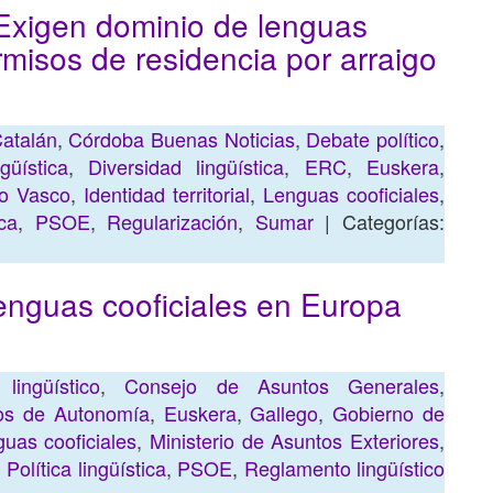
Exigen dominio de lenguas
rmisos de residencia por arraigo
atalán
,
Córdoba Buenas Noticias
,
Debate político
,
güística
,
Diversidad lingüística
,
ERC
,
Euskera
,
o Vasco
,
Identidad territorial
,
Lenguas cooficiales
,
ica
,
PSOE
,
Regularización
,
Sumar
| Categorías:
lenguas cooficiales en Europa
lingüístico
,
Consejo de Asuntos Generales
,
tos de Autonomía
,
Euskera
,
Gallego
,
Gobierno de
uas cooficiales
,
Ministerio de Asuntos Exteriores
,
,
Política lingüística
,
PSOE
,
Reglamento lingüístico