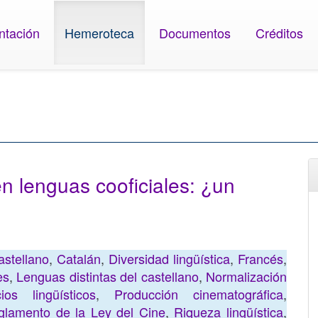
ntación
Hemeroteca
Documentos
Créditos
en lenguas cooficiales: ¿un
astellano
,
Catalán
,
Diversidad lingüística
,
Francés
,
es
,
Lenguas distintas del castellano
,
Normalización
cios lingüísticos
,
Producción cinematográfica
,
glamento de la Ley del Cine
,
Riqueza lingüística
,