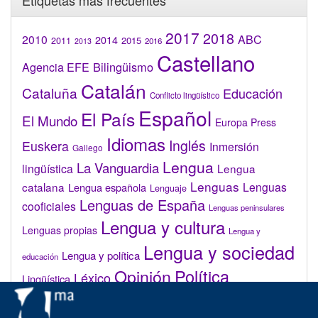
Etiquetas más frecuentes
2017
2018
2010
ABC
2014
2015
2011
2016
2013
Castellano
Bilingüismo
Agencia EFE
Catalán
Cataluña
Educación
Conflicto lingüístico
Español
El País
El Mundo
Europa Press
Idiomas
Inglés
Euskera
Inmersión
Gallego
Lengua
La Vanguardia
lingüística
Lengua
Lenguas
catalana
Lenguas
Lengua española
Lenguaje
Lenguas de España
cooficiales
Lenguas peninsulares
Lengua y cultura
Lenguas propias
Lengua y
Lengua y sociedad
Lengua y política
educación
Opinión
Política
Léxico
Lingüística
lingüística
Real Academia de la Lengua Española (RAE)