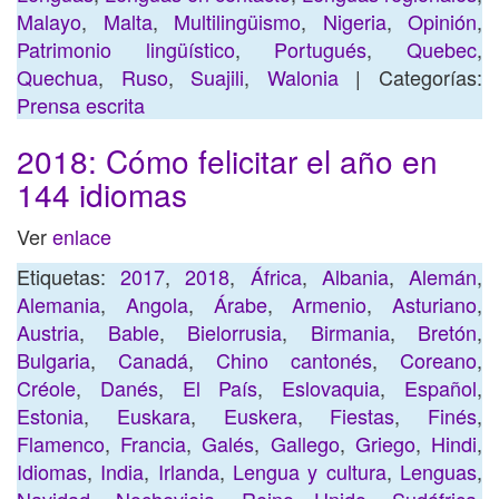
Malayo
,
Malta
,
Multilingüismo
,
Nigeria
,
Opinión
,
Patrimonio lingüístico
,
Portugués
,
Quebec
,
Quechua
,
Ruso
,
Suajili
,
Walonia
| Categorías:
Prensa escrita
2018: Cómo felicitar el año en
144 idiomas
Ver
enlace
Etiquetas:
2017
,
2018
,
África
,
Albania
,
Alemán
,
Alemania
,
Angola
,
Árabe
,
Armenio
,
Asturiano
,
Austria
,
Bable
,
Bielorrusia
,
Birmania
,
Bretón
,
Bulgaria
,
Canadá
,
Chino cantonés
,
Coreano
,
Créole
,
Danés
,
El País
,
Eslovaquia
,
Español
,
Estonia
,
Euskara
,
Euskera
,
Fiestas
,
Finés
,
Flamenco
,
Francia
,
Galés
,
Gallego
,
Griego
,
Hindi
,
Idiomas
,
India
,
Irlanda
,
Lengua y cultura
,
Lenguas
,