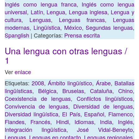
Inglés como lengua franca
,
Inglés como lengua
universal
,
Latín
,
Lengua
,
Lengua inglesa
,
Lengua y
cultura
,
Lenguas
,
Lenguas francas
,
Lenguas
modernas
,
Lingüística
,
México
,
Segundas lenguas
,
Spanglish
| Categorías:
Prensa escrita
Una lengua con otras lenguas /
1
Ver
enlace
Etiquetas:
2008
,
Ámbito lingüístico
,
Árabe
,
Batallas
lingüísticas
,
Bélgica
,
Bruselas
,
Cataluña
,
Chino
,
Coexistencia de lenguas
,
Conflictos lingüísticos
,
Convivencia de lenguas
,
Diversidad de lenguas
,
Diversidad lingüística
,
El País
,
Español
,
Flamenco
,
Flandes
,
Francés
,
Hindi
,
Idiomas
,
India
,
Inglés
,
Integración lingüística
,
José Vidal-Beneyto
,
Lenguas
,
Lenguas en contacto
,
Lenguas regionales
,