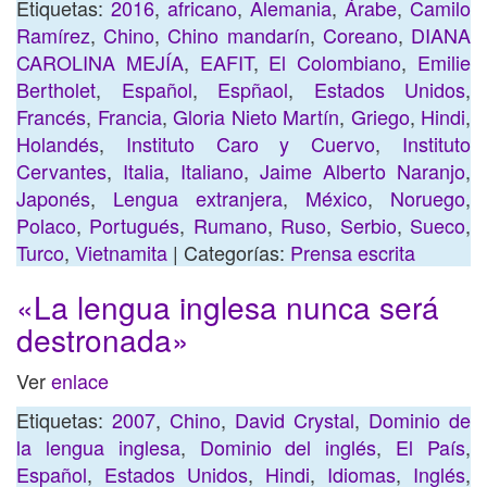
Etiquetas:
2016
,
africano
,
Alemania
,
Árabe
,
Camilo
Ramírez
,
Chino
,
Chino mandarín
,
Coreano
,
DIANA
CAROLINA MEJÍA
,
EAFIT
,
El Colombiano
,
Emilie
Bertholet
,
Español
,
Espñaol
,
Estados Unidos
,
Francés
,
Francia
,
Gloria Nieto Martín
,
Griego
,
Hindi
,
Holandés
,
Instituto Caro y Cuervo
,
Instituto
Cervantes
,
Italia
,
Italiano
,
Jaime Alberto Naranjo
,
Japonés
,
Lengua extranjera
,
México
,
Noruego
,
Polaco
,
Portugués
,
Rumano
,
Ruso
,
Serbio
,
Sueco
,
Turco
,
Vietnamita
| Categorías:
Prensa escrita
«La lengua inglesa nunca será
destronada»
Ver
enlace
Etiquetas:
2007
,
Chino
,
David Crystal
,
Dominio de
la lengua inglesa
,
Dominio del inglés
,
El País
,
Español
,
Estados Unidos
,
Hindi
,
Idiomas
,
Inglés
,