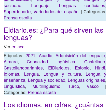
sociedad
,
Lenguaje
,
Lenguas cooficiales
,
Superdeporte
,
Variedades del español
| Categorías:
Prensa escrita
Eldiario.es: ¿Para qué sirven las
lenguas?
Ver
enlace
Etiquetas:
2021
,
Acadio
,
Adquisición del lenguaje
,
Aimara
,
Capacidad lingüística
,
Castellano
,
Castellanoparlantes
,
ElDiario.es
,
Estonio
,
Hindi
,
Idiomas
,
Lengua
,
Lengua y cultura
,
Lengua y
enseñanza
,
Lengua y sociedad
,
Lenguas originales
,
Lingüística
,
Multilingüismo
,
Turco
,
Vasco
|
Categorías:
Prensa escrita
Los idiomas, en cifras: ¿cuántas