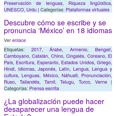
Preservación de lenguas
,
Riqueza lingüística
,
UNESCO
,
Urdu
| Categorías:
Plataformas virtuales
Descubre cómo se escribe y se
pronuncia ‘México’ en 18 idiomas
Ver
enlace
Etiquetas:
2017
,
Árabe
,
Armenio
,
Bengalí
,
Camboyano
,
Catalán
,
Chino
,
Cingalés
,
Coreano
,
El
País
,
Escritura
,
Esperanto
,
Estados Unidos
,
Griego
,
Hindi
,
Idiomas
,
Japonés
,
Latín
,
Lengua
,
Lengua y
cultura
,
Lenguas
,
México
,
Náhuatl
,
Pronunciación
,
Ruso
,
Tailandés
,
Tamil
,
Telugu
,
Turco
,
Verne
|
Categorías:
Prensa escrita
¿La globalización puede hacer
desaparecer una lengua de