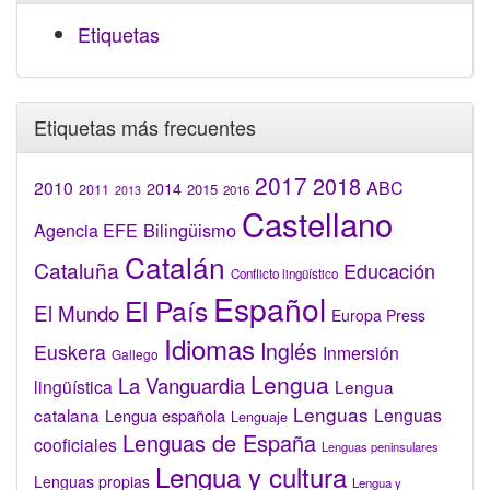
Etiquetas
Etiquetas más frecuentes
2017
2018
2010
ABC
2014
2015
2011
2016
2013
Castellano
Bilingüismo
Agencia EFE
Catalán
Cataluña
Educación
Conflicto lingüístico
Español
El País
El Mundo
Europa Press
Idiomas
Inglés
Euskera
Inmersión
Gallego
Lengua
La Vanguardia
lingüística
Lengua
Lenguas
catalana
Lenguas
Lengua española
Lenguaje
Lenguas de España
cooficiales
Lenguas peninsulares
Lengua y cultura
Lenguas propias
Lengua y