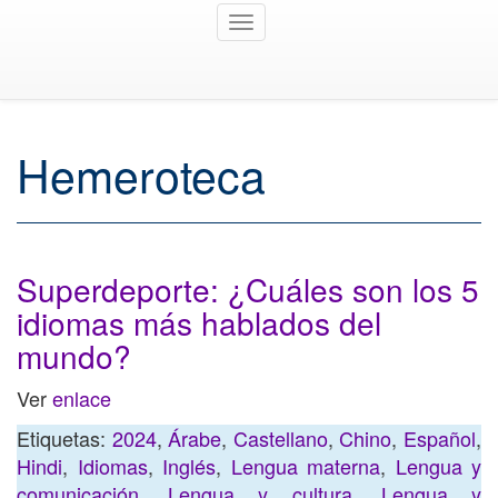
Toggle
navigation
Hemeroteca
Superdeporte: ¿Cuáles son los 5
idiomas más hablados del
mundo?
Ver
enlace
Etiquetas:
2024
,
Árabe
,
Castellano
,
Chino
,
Español
,
Hindi
,
Idiomas
,
Inglés
,
Lengua materna
,
Lengua y
comunicación
,
Lengua y cultura
,
Lengua y