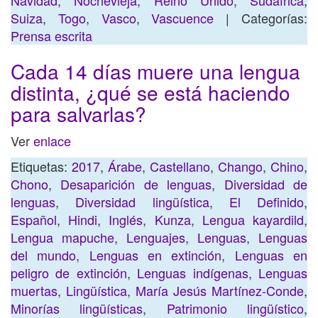
Navidad
,
Nochevieja
,
Reino Unido
,
Sudáfrica
,
Suiza
,
Togo
,
Vasco
,
Vascuence
| Categorías:
Prensa escrita
Cada 14 días muere una lengua
distinta, ¿qué se está haciendo
para salvarlas?
Ver
enlace
Etiquetas:
2017
,
Árabe
,
Castellano
,
Chango
,
Chino
,
Chono
,
Desaparición de lenguas
,
Diversidad de
lenguas
,
Diversidad lingüística
,
El Definido
,
Español
,
Hindi
,
Inglés
,
Kunza
,
Lengua kayardild
,
Lengua mapuche
,
Lenguajes
,
Lenguas
,
Lenguas
del mundo
,
Lenguas en extinción
,
Lenguas en
peligro de extinción
,
Lenguas indígenas
,
Lenguas
muertas
,
Lingüística
,
María Jesús Martínez-Conde
,
Minorías lingüísticas
,
Patrimonio lingüístico
,