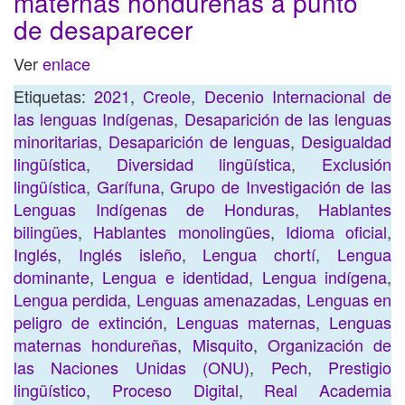
maternas hondureñas a punto
de desaparecer
Ver
enlace
Etiquetas:
2021
,
Creole
,
Decenio Internacional de
las lenguas Indígenas
,
Desaparición de las lenguas
minoritarias
,
Desaparición de lenguas
,
Desigualdad
lingüística
,
Diversidad lingüística
,
Exclusión
lingüística
,
Garífuna
,
Grupo de Investigación de las
Lenguas Indígenas de Honduras
,
Hablantes
bilingües
,
Hablantes monolingües
,
Idioma oficial
,
Inglés
,
Inglés isleño
,
Lengua chortí
,
Lengua
dominante
,
Lengua e identidad
,
Lengua indígena
,
Lengua perdida
,
Lenguas amenazadas
,
Lenguas en
peligro de extinción
,
Lenguas maternas
,
Lenguas
maternas hondureñas
,
Misquito
,
Organización de
las Naciones Unidas (ONU)
,
Pech
,
Prestigio
lingüístico
,
Proceso Digital
,
Real Academia