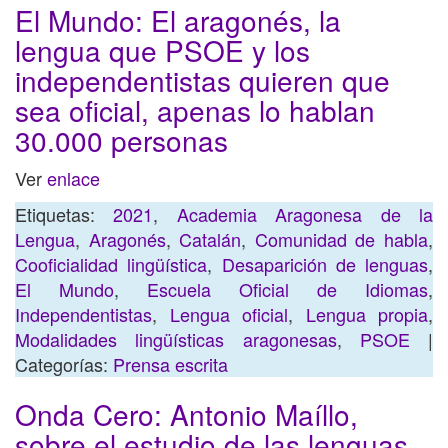
El Mundo: El aragonés, la
lengua que PSOE y los
independentistas quieren que
sea oficial, apenas lo hablan
30.000 personas
Ver
enlace
Etiquetas:
2021
,
Academia Aragonesa de la
Lengua
,
Aragonés
,
Catalán
,
Comunidad de habla
,
Cooficialidad lingüística
,
Desaparición de lenguas
,
El Mundo
,
Escuela Oficial de Idiomas
,
Independentistas
,
Lengua oficial
,
Lengua propia
,
Modalidades lingüísticas aragonesas
,
PSOE
|
Categorías:
Prensa escrita
Onda Cero: Antonio Maíllo,
sobre el estudio de las lenguas