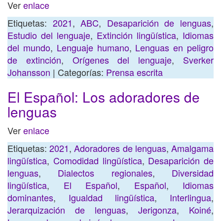
Ver
enlace
Etiquetas:
2021
,
ABC
,
Desaparición de lenguas
,
Estudio del lenguaje
,
Extinción lingüística
,
Idiomas
del mundo
,
Lenguaje humano
,
Lenguas en peligro
de extinción
,
Orígenes del lenguaje
,
Sverker
Johansson
| Categorías:
Prensa escrita
El Español: Los adoradores de
lenguas
Ver
enlace
Etiquetas:
2021
,
Adoradores de lenguas
,
Amalgama
lingüística
,
Comodidad lingüística
,
Desaparición de
lenguas
,
Dialectos regionales
,
Diversidad
lingüística
,
El Español
,
Español
,
Idiomas
dominantes
,
Igualdad lingüística
,
Interlingua
,
Jerarquización de lenguas
,
Jerigonza
,
Koiné
,