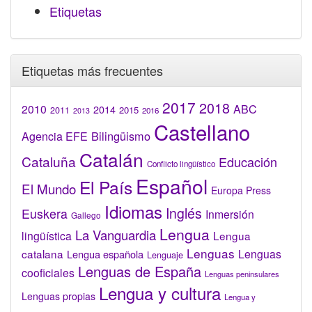
Etiquetas
Etiquetas más frecuentes
2017
2018
2010
ABC
2014
2015
2011
2016
2013
Castellano
Bilingüismo
Agencia EFE
Catalán
Cataluña
Educación
Conflicto lingüístico
Español
El País
El Mundo
Europa Press
Idiomas
Inglés
Euskera
Inmersión
Gallego
Lengua
La Vanguardia
lingüística
Lengua
Lenguas
catalana
Lenguas
Lengua española
Lenguaje
Lenguas de España
cooficiales
Lenguas peninsulares
Lengua y cultura
Lenguas propias
Lengua y