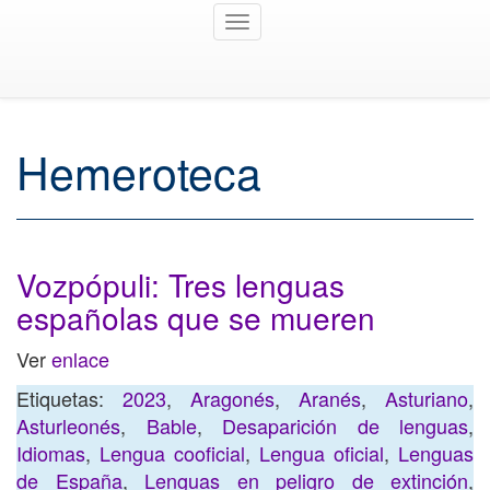
Toggle
navigation
Hemeroteca
Vozpópuli: Tres lenguas
españolas que se mueren
Ver
enlace
Etiquetas:
2023
,
Aragonés
,
Aranés
,
Asturiano
,
Asturleonés
,
Bable
,
Desaparición de lenguas
,
Idiomas
,
Lengua cooficial
,
Lengua oficial
,
Lenguas
de España
,
Lenguas en peligro de extinción
,