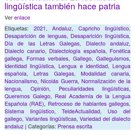
lingüística también hace patria
Ver
enlace
Etiquetas:
2021
,
Andaluz
,
Capricho lingüístico
,
Desaparición de lenguas
,
Desaparición lingüística
,
Día de las Letras Galegas
,
Dialecto andaluz
,
Dialecto canario
,
Dialectología española
,
Fonética
gallega
,
Formas verbales
,
Gallego
,
Galleguismos
,
Identidad lingüística
,
Lengua e identidad
,
Lengua
española
,
Letras Galegas
,
Modalidad canaria
,
Nacionalismo
,
Nicolás Guerra
,
Normalización de la
lengua
,
Opinión
,
Peculiaridades lingüísticas
,
Queremos Galego
,
Real Academia de la Lengua
Española (RAE)
,
Retroceso de hablantes gallegos
,
Sistema lingüístico
,
TeldeActualidad
,
Uso del
gallego
,
Variantes lingüísticas
,
Variedad del dialecto
andaluz
| Categorías:
Prensa escrita