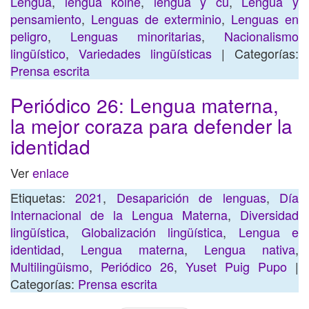
Lengua
,
lengua koiné
,
lengua y cu
,
Lengua y
pensamiento
,
Lenguas de exterminio
,
Lenguas en
peligro
,
Lenguas minoritarias
,
Nacionalismo
lingüístico
,
Variedades lingüísticas
| Categorías:
Prensa escrita
Periódico 26: Lengua materna,
la mejor coraza para defender la
identidad
Ver
enlace
Etiquetas:
2021
,
Desaparición de lenguas
,
Día
Internacional de la Lengua Materna
,
Diversidad
lingüística
,
Globalización lingüística
,
Lengua e
identidad
,
Lengua materna
,
Lengua nativa
,
Multilingüismo
,
Periódico 26
,
Yuset Puig Pupo
|
Categorías:
Prensa escrita