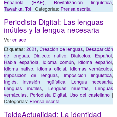
Española (RAE)
,
Revitalización lingüística
,
Tawahka
,
Tol
| Categorías:
Prensa escrita
Periodista Digital: Las lenguas
inútiles y la lengua necesaria
Ver
enlace
Etiquetas:
2021
,
Creación de lenguas
,
Desaparición
de lenguas
,
Dialecto nativo
,
Dialectos
,
Español
,
Habla española
,
Idioma común
,
Idioma español
,
Idioma nativo
,
Idioma oficial
,
Idiomas vernáculos
,
Imposición de lenguas
,
Imposición lingüística
,
Inglés
,
Invasión lingüística
,
Lengua necesaria
,
Lenguas inútiles
,
Lenguas muertas
,
Lenguas
vernáculas
,
Periodista Digital
,
Uso del castellano
|
Categorías:
Prensa escrita
TeldeActualidad: La identidad