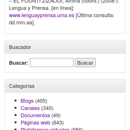
– EL FOUNTI ZIZAOUI, Amina (coord.) (2008-):
Lengua y Prensa. [en línea]:
www.lenguayprensa.uma.es
[Última consulta:
dd.mm.aa].
Buscador
Buscar:
Categorías
Blogs
(405)
Canales
(340)
Documentos
(49)
Páginas web
(643)
Plataformas virtuales
(956)