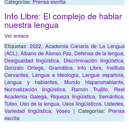
Categorías:
Prensa escrita
Info Libre: El complejo de hablar
nuestra lengua
Ver
enlace
Etiquetas:
2022
,
Academia Canaria de La Lengua
(ACL)
,
Albano de Alonso Paz
,
Defensa de la lengua
,
Desigualdad lingüística
,
Discriminación lingüística
,
Gonzalo Ortega
,
Gramática
,
Info Libre
,
Instituto
Cervantes
,
Lengua e ideología
,
Lengua española
,
Lengua y hablantes
,
Mundo hispanohablante
,
Normalización lingüística
,
Ramón Trujillo
,
Real
Academia Galega
,
Riqueza lingüística
,
Semántica
,
Tuteo
,
Uso de la lengua
,
Usos lingüísticos
,
Ustedes
,
Variedad lingüística
,
Voseo
| Categorías:
Prensa
escrita