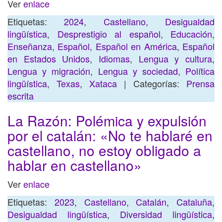
Ver
enlace
Etiquetas:
2024
,
Castellano
,
Desigualdad
lingüística
,
Desprestigio al español
,
Educación
,
Enseñanza
,
Español
,
Español en América
,
Español
en Estados Unidos
,
Idiomas
,
Lengua y cultura
,
Lengua y migración
,
Lengua y sociedad
,
Política
lingüística
,
Texas
,
Xataca
| Categorías:
Prensa
escrita
La Razón: Polémica y expulsión
por el catalán: «No te hablaré en
castellano, no estoy obligado a
hablar en castellano»
Ver
enlace
Etiquetas:
2023
,
Castellano
,
Catalán
,
Cataluña
,
Desigualdad lingüística
,
Diversidad lingüística
,