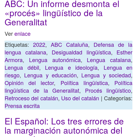
ABC: Un informe desmonta el
«procés» lingüístico de la
Generalitat
Ver
enlace
Etiquetas:
2022
,
ABC Cataluña
,
Defensa de la
lengua catalana
,
Desigualdad lingüística
,
Esther
Armora
,
Lengua autonómica
,
Lengua catalana
,
Lengua débil
,
Lengua e ideología
,
Lengua en
riesgo
,
Lengua y educación
,
Lengua y sociedad
,
Opinión del lector
,
Política lingüística
,
Política
lingüística de la Generalitat
,
Procés lingüístico
,
Retroceso del catalán
,
Uso del catalán
| Categorías:
Prensa escrita
El Español: Los tres errores de
la marginación autonómica del