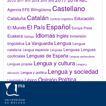
2010
ABC
2014
2015
2011
2016
2013
Castellano
Bilingüismo
Agencia EFE
Catalán
Cataluña
Educación
Conflicto lingüístico
Español
El País
El Mundo
Europa Press
Idiomas
Inglés
Euskera
Inmersión
Gallego
Lengua
La Vanguardia
lingüística
Lengua
Lenguas
catalana
Lenguas
Lengua española
Lenguaje
Lenguas de España
cooficiales
Lenguas peninsulares
Lengua y cultura
Lenguas propias
Lengua y
Lengua y sociedad
Lengua y política
educación
Opinión
Política
Léxico
Lingüística
lingüística
Real Academia de la Lengua Española (RAE)
Valenciano