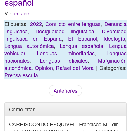
español
Ver
enlace
Etiquetas:
2022
,
Conflicto entre lenguas
,
Denuncia
lingüística
,
Desigualdad lingüística
,
Diversidad
lingüística en España
,
El Español
,
Ideología
,
Lengua autonómica
,
Lengua española
,
Lengua
vehicular
,
Lenguas minoritarias
,
Lenguas
nacionales
,
Lenguas oficiales
,
Marginación
autonómica
,
Opinión
,
Rafael del Moral
| Categorías:
Prensa escrita
Anteriores
Cómo citar
CARRISCONDO ESQUIVEL, Francisco M. (dir.)