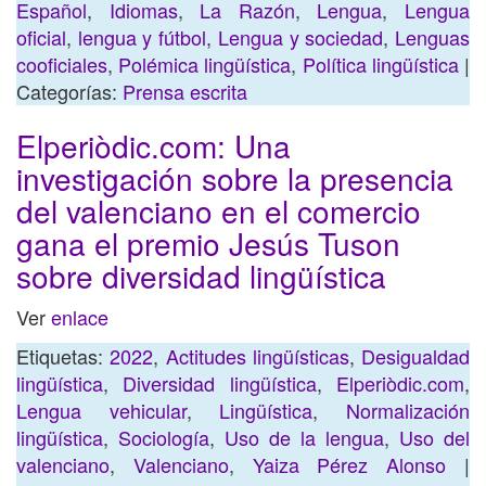
Español
,
Idiomas
,
La Razón
,
Lengua
,
Lengua
oficial
,
lengua y fútbol
,
Lengua y sociedad
,
Lenguas
cooficiales
,
Polémica lingüística
,
Política lingüística
|
Categorías:
Prensa escrita
Elperiòdic.com: Una
investigación sobre la presencia
del valenciano en el comercio
gana el premio Jesús Tuson
sobre diversidad lingüística
Ver
enlace
Etiquetas:
2022
,
Actitudes lingüísticas
,
Desigualdad
lingüística
,
Diversidad lingüística
,
Elperiòdic.com
,
Lengua vehicular
,
Lingüística
,
Normalización
lingüística
,
Sociología
,
Uso de la lengua
,
Uso del
valenciano
,
Valenciano
,
Yaiza Pérez Alonso
|