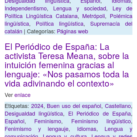
Desigualdad lingüística
,
Español
,
Idiomas
,
Independentismo
,
Lengua y sociedad
,
Ley de
Política Lingüística Catalana
,
Metrópoli
,
Polémica
lingüística
,
Política lingüística
,
Supremacía del
catalán
| Categorías:
Páginas web
El Periódico de España: La
activista Teresa Meana, sobre la
intuición femenina gracias al
lenguaje: «Nos pasamos toda la
vida adivinando el contexto»
Ver
enlace
Etiquetas:
2024
,
Buen uso del español
,
Castellano
,
Desigualdad lingüística
,
El Periódico de España
,
Español
,
Feminismo
,
Feminismo lingüístico
,
Fenimismo y lengauje
,
Idiomas
,
Lengua y
comunicación
,
Lengua y cultura
,
Lengua y redes