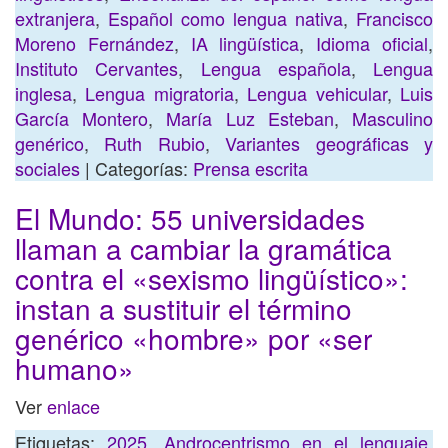
extranjera
,
Español como lengua nativa
,
Francisco
Moreno Fernández
,
IA lingüística
,
Idioma oficial
,
Instituto Cervantes
,
Lengua española
,
Lengua
inglesa
,
Lengua migratoria
,
Lengua vehicular
,
Luis
García Montero
,
María Luz Esteban
,
Masculino
genérico
,
Ruth Rubio
,
Variantes geográficas y
sociales
| Categorías:
Prensa escrita
El Mundo: 55 universidades
llaman a cambiar la gramática
contra el «sexismo lingüístico»:
instan a sustituir el término
genérico «hombre» por «ser
humano»
Ver
enlace
Etiquetas:
2025
,
Androcentrismo en el lenguaje
,