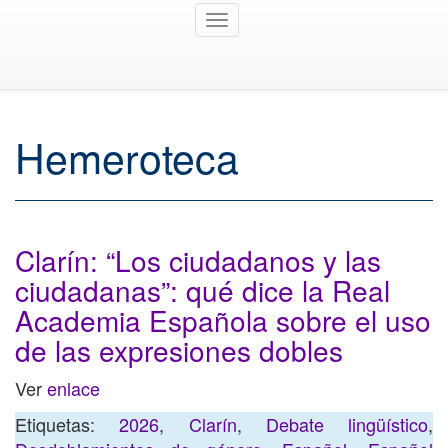
Toggle
navigation
Hemeroteca
Clarín: “Los ciudadanos y las
ciudadanas”: qué dice la Real
Academia Española sobre el uso
de las expresiones dobles
Ver
enlace
Etiquetas:
2026
,
Clarín
,
Debate lingüístico
,