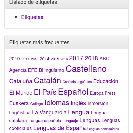
Listado de etiquetas
Etiquetas
Etiquetas más frecuentes
2017
2018
2010
ABC
2014
2015
2011
2016
2013
Castellano
Bilingüismo
Agencia EFE
Catalán
Cataluña
Educación
Conflicto lingüístico
Español
El País
El Mundo
Europa Press
Idiomas
Inglés
Euskera
Inmersión
Gallego
Lengua
La Vanguardia
lingüística
Lengua
Lenguas
catalana
Lenguas
Lengua española
Lenguaje
Lenguas de España
cooficiales
Lenguas peninsulares