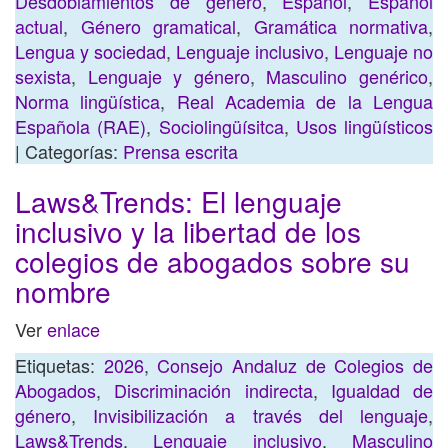
Desdoblamientos de género
,
Español
,
Español
actual
,
Género gramatical
,
Gramática normativa
,
Lengua y sociedad
,
Lenguaje inclusivo
,
Lenguaje no
sexista
,
Lenguaje y género
,
Masculino genérico
,
Norma lingüística
,
Real Academia de la Lengua
Española (RAE)
,
Sociolingüísitca
,
Usos lingüísticos
| Categorías:
Prensa escrita
Laws&Trends: El lenguaje
inclusivo y la libertad de los
colegios de abogados sobre su
nombre
Ver
enlace
Etiquetas:
2026
,
Consejo Andaluz de Colegios de
Abogados
,
Discriminación indirecta
,
Igualdad de
género
,
Invisibilización a través del lenguaje
,
Laws&Trends
,
Lenguaje inclusivo
,
Masculino