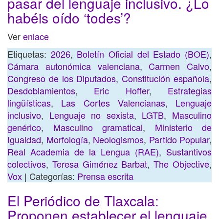
pasar del lenguaje inclusivo. ¿Lo
habéis oído ‘todes’?
Ver
enlace
Etiquetas:
2026
,
Boletín Oficial del Estado (BOE)
,
Cámara autonómica valenciana
,
Carmen Calvo
,
Congreso de los Diputados
,
Constitución española
,
Desdoblamientos
,
Eric Hoffer
,
Estrategias
lingüísticas
,
Las Cortes Valencianas
,
Lenguaje
inclusivo
,
Lenguaje no sexista
,
LGTB
,
Masculino
genérico
,
Masculino gramatical
,
Ministerio de
Igualdad
,
Morfología
,
Neologismos
,
Partido Popular
,
Real Academia de la Lengua (RAE)
,
Sustantivos
colectivos
,
Teresa Giménez Barbat
,
The Objective
,
Vox
| Categorías:
Prensa escrita
El Periódico de Tlaxcala:
Proponen establecer el lenguaje