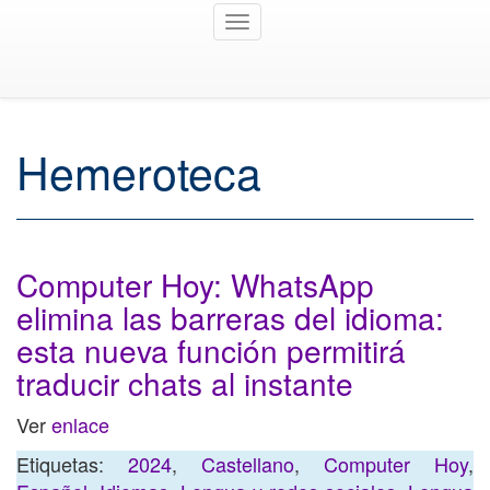
Toggle
navigation
Hemeroteca
Computer Hoy: WhatsApp
elimina las barreras del idioma:
esta nueva función permitirá
traducir chats al instante
Ver
enlace
Etiquetas:
2024
,
Castellano
,
Computer Hoy
,