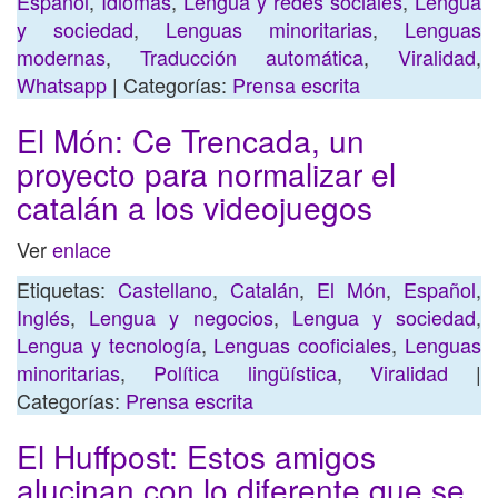
Español
,
Idiomas
,
Lengua y redes sociales
,
Lengua
y sociedad
,
Lenguas minoritarias
,
Lenguas
modernas
,
Traducción automática
,
Viralidad
,
Whatsapp
| Categorías:
Prensa escrita
El Món: Ce Trencada, un
proyecto para normalizar el
catalán a los videojuegos
Ver
enlace
Etiquetas:
Castellano
,
Catalán
,
El Món
,
Español
,
Inglés
,
Lengua y negocios
,
Lengua y sociedad
,
Lengua y tecnología
,
Lenguas cooficiales
,
Lenguas
minoritarias
,
Política lingüística
,
Viralidad
|
Categorías:
Prensa escrita
El Huffpost: Estos amigos
alucinan con lo diferente que se