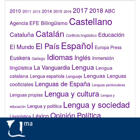
2017
2018
2010
ABC
2014
2015
2011
2016
2013
Castellano
Bilingüismo
Agencia EFE
Catalán
Cataluña
Educación
Conflicto lingüístico
Español
El País
El Mundo
Europa Press
Idiomas
Inglés
Euskera
Inmersión
Gallego
Lengua
La Vanguardia
lingüística
Lengua
Lenguas
catalana
Lenguas
Lengua española
Lenguaje
Lenguas de España
cooficiales
Lenguas peninsulares
Lengua y cultura
Lenguas propias
Lengua y
Lengua y sociedad
Lengua y política
educación
Opinión
Política
Léxico
Lingüística
lingüística
Real Academia de la Lengua Española (RAE)
Valenciano