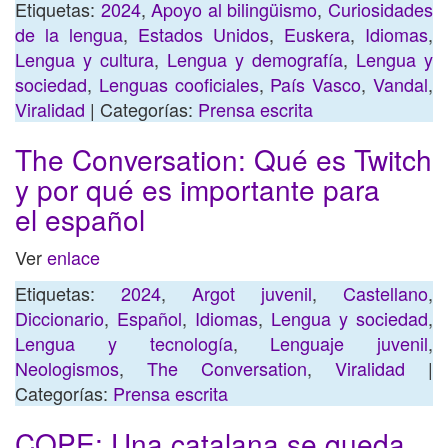
Etiquetas:
2024
,
Apoyo al bilingüismo
,
Curiosidades
de la lengua
,
Estados Unidos
,
Euskera
,
Idiomas
,
Lengua y cultura
,
Lengua y demografía
,
Lengua y
sociedad
,
Lenguas cooficiales
,
País Vasco
,
Vandal
,
Viralidad
| Categorías:
Prensa escrita
The Conversation: Qué es Twitch
y por qué es importante para
el español
Ver
enlace
Etiquetas:
2024
,
Argot juvenil
,
Castellano
,
Diccionario
,
Español
,
Idiomas
,
Lengua y sociedad
,
Lengua y tecnología
,
Lenguaje juvenil
,
Neologismos
,
The Conversation
,
Viralidad
|
Categorías:
Prensa escrita
COPE: Una catalana se queda