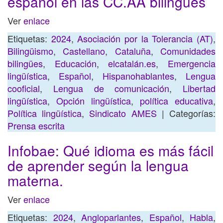
español en las CC.AA bilingües
Ver
enlace
Etiquetas:
2024
,
Asociación por la Tolerancia (AT)
,
Bilingüismo
,
Castellano
,
Cataluña
,
Comunidades
bilingües
,
Educación
,
elcatalán.es
,
Emergencia
lingüística
,
Español
,
Hispanohablantes
,
Lengua
cooficial
,
Lengua de comunicación
,
Libertad
lingüística
,
Opción lingüística
,
política educativa
,
Política lingüística
,
Sindicato AMES
| Categorías:
Prensa escrita
Infobae: Qué idioma es más fácil
de aprender según la lengua
materna.
Ver
enlace
Etiquetas:
2024
,
Angloparlantes
,
Español
,
Habla
,