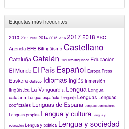
Etiquetas más frecuentes
2017
2018
2010
ABC
2014
2015
2011
2016
2013
Castellano
Bilingüismo
Agencia EFE
Catalán
Cataluña
Educación
Conflicto lingüístico
Español
El País
El Mundo
Europa Press
Idiomas
Inglés
Euskera
Inmersión
Gallego
Lengua
La Vanguardia
lingüística
Lengua
Lenguas
catalana
Lenguas
Lengua española
Lenguaje
Lenguas de España
cooficiales
Lenguas peninsulares
Lengua y cultura
Lenguas propias
Lengua y
Lengua y sociedad
Lengua y política
educación