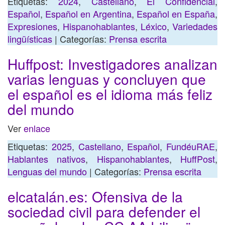
Etiquetas:
2024
,
Castellano
,
El Confidencial
,
Español
,
Español en Argentina
,
Español en España
,
Expresiones
,
Hispanohablantes
,
Léxico
,
Variedades
lingüísticas
| Categorías:
Prensa escrita
Huffpost: Investigadores analizan
varias lenguas y concluyen que
el español es el idioma más feliz
del mundo
Ver
enlace
Etiquetas:
2025
,
Castellano
,
Español
,
FundéuRAE
,
Hablantes nativos
,
Hispanohablantes
,
HuffPost
,
Lenguas del mundo
| Categorías:
Prensa escrita
elcatalán.es: Ofensiva de la
sociedad civil para defender el