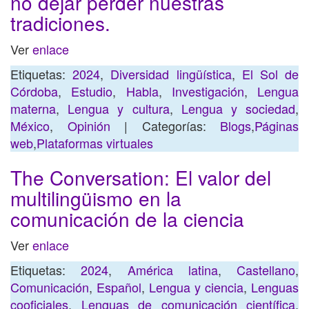
no dejar perder nuestras
tradiciones.
Ver
enlace
Etiquetas:
2024
,
Diversidad lingüística
,
El Sol de
Córdoba
,
Estudio
,
Habla
,
Investigación
,
Lengua
materna
,
Lengua y cultura
,
Lengua y sociedad
,
México
,
Opinión
| Categorías:
Blogs
,
Páginas
web
,
Plataformas virtuales
The Conversation: El valor del
multilingüismo en la
comunicación de la ciencia
Ver
enlace
Etiquetas:
2024
,
América latina
,
Castellano
,
Comunicación
,
Español
,
Lengua y ciencia
,
Lenguas
cooficiales
,
Lenguas de comunicación científica
,