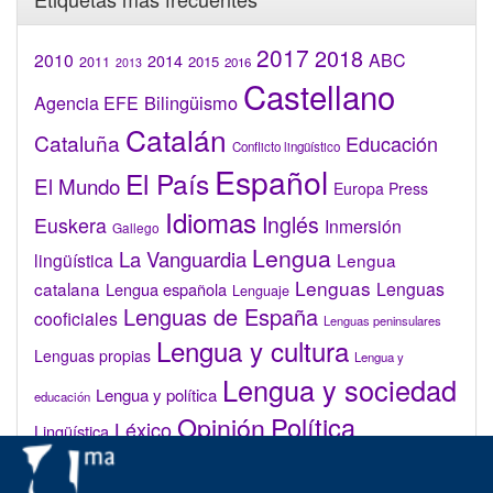
2017
2018
2010
ABC
2014
2015
2011
2016
2013
Castellano
Bilingüismo
Agencia EFE
Catalán
Cataluña
Educación
Conflicto lingüístico
Español
El País
El Mundo
Europa Press
Idiomas
Inglés
Euskera
Inmersión
Gallego
Lengua
La Vanguardia
lingüística
Lengua
Lenguas
catalana
Lenguas
Lengua española
Lenguaje
Lenguas de España
cooficiales
Lenguas peninsulares
Lengua y cultura
Lenguas propias
Lengua y
Lengua y sociedad
Lengua y política
educación
Opinión
Política
Léxico
Lingüística
lingüística
Real Academia de la Lengua Española (RAE)