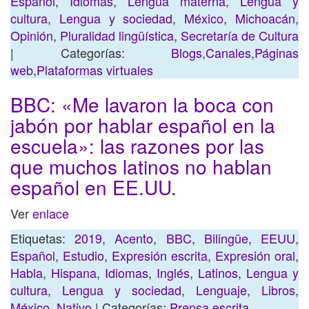
Español
,
Idiomas
,
Lengua materna
,
Lengua y
cultura
,
Lengua y sociedad
,
México
,
Michoacán
,
Opinión
,
Pluralidad lingüística
,
Secretaría de Cultura
| Categorías:
Blogs
,
Canales
,
Páginas
web
,
Plataformas virtuales
BBC: «Me lavaron la boca con
jabón por hablar español en la
escuela»: las razones por las
que muchos latinos no hablan
español en EE.UU.
Ver
enlace
Etiquetas:
2019
,
Acento
,
BBC
,
Bilingüe
,
EEUU
,
Español
,
Estudio
,
Expresión escrita
,
Expresión oral
,
Habla
,
Hispana
,
Idiomas
,
Inglés
,
Latinos
,
Lengua y
cultura
,
Lengua y sociedad
,
Lenguaje
,
Libros
,
México
,
Nativo
| Categorías:
Prensa escrita