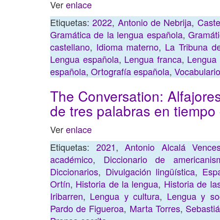
Ver
enlace
Etiquetas:
2022
,
Antonio de Nebrija
,
Caste
Gramática de la lengua española
,
Gramáti
castellano
,
Idioma materno
,
La Tribuna d
Lengua española
,
Lengua franca
,
Lengua
española
,
Ortografía española
,
Vocabulari
The Conversation: Alfajores,
de tres palabras en tiempo
Ver
enlace
Etiquetas:
2021
,
Antonio Alcalá Vences
académico
,
Diccionario de americanis
Diccionarios
,
Divulgación lingüística
,
Esp
Ortín
,
Historia de la lengua
,
Historia de la
Iribarren
,
Lengua y cultura
,
Lengua y so
Pardo de Figueroa
,
Marta Torres
,
Sebastiá