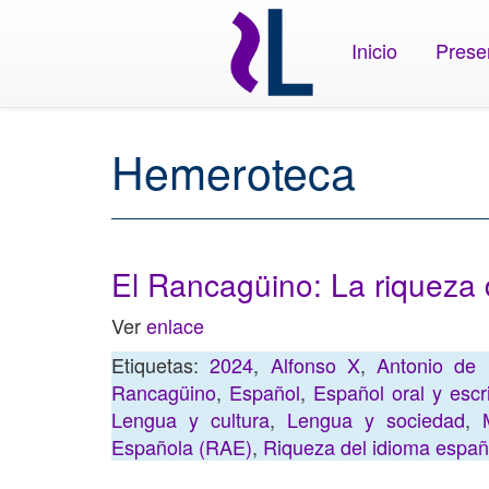
Inicio
Prese
Hemeroteca
El Rancagüino: La riqueza 
Ver
enlace
Etiquetas:
2024
,
Alfonso X
,
Antonio de 
Rancagüino
,
Español
,
Español oral y escr
Lengua y cultura
,
Lengua y sociedad
,
Española (RAE)
,
Riqueza del idioma españ