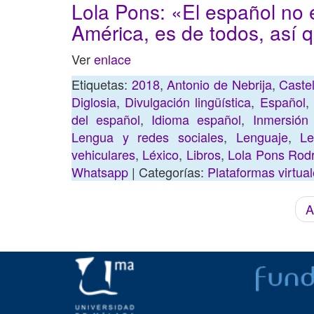
Lola Pons: «El español no
América, es de todos, así 
Ver
enlace
Etiquetas:
2018
,
Antonio de Nebrija
,
Caste
Diglosia
,
Divulgación lingüística
,
Español
,
del español
,
Idioma español
,
Inmersión 
Lengua y redes sociales
,
Lenguaje
,
Le
vehiculares
,
Léxico
,
Libros
,
Lola Pons Rod
Whatsapp
| Categorías:
Plataformas virtua
A