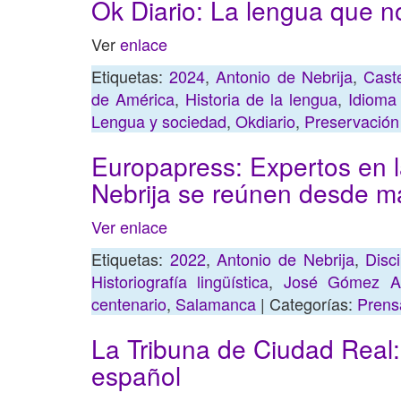
Ok Diario: La lengua que n
Ver
enlace
Etiquetas:
2024
,
Antonio de Nebrija
,
Cast
de América
,
Historia de la lengua
,
Idioma 
Lengua y sociedad
,
Okdiario
,
Preservación
Europapress: Expertos en l
Nebrija se reúnen desde 
Ver enlace
Etiquetas:
2022
,
Antonio de Nebrija
,
Disci
Historiografía lingüística
,
José Gómez A
centenario
,
Salamanca
| Categorías:
Prens
La Tribuna de Ciudad Real:
español