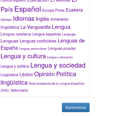
Conflicto lingüístico
Español
País
Euskera
Europa Press
Idiomas
Inglés
Inmersión
Gallego
Lengua
La Vanguardia
lingüística
Lengua catalana
Lengua española
Lenguaje
Lenguas de
Lenguas
Lenguas cooficiales
España
Lenguas propias
Lenguas peninsulares
Lengua y cultura
Lengua y educación
Lengua y sociedad
Lengua y política
Opinión
Política
Léxico
Lingüística
lingüística
Real Academia de la Lengua Española
Valenciano
(RAE)
Administrar