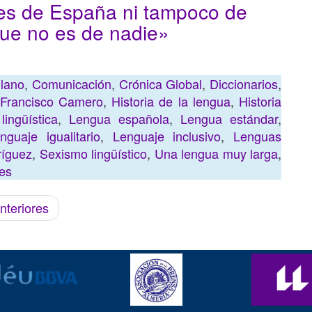
 es de España ni tampoco de
que no es de nadie»
llano
,
Comunicación
,
Crónica Global
,
Diccionarios
,
Francisco Camero
,
Historia de la lengua
,
Historia
lingüística
,
Lengua española
,
Lengua estándar
,
nguaje igualitario
,
Lenguaje inclusivo
,
Lenguas
ríguez
,
Sexismo lingüístico
,
Una lengua muy larga
,
les
nteriores