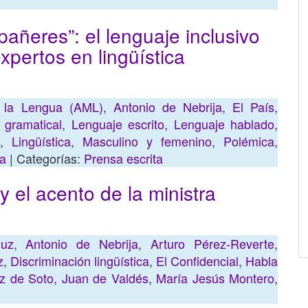
añeres”: el lenguaje inclusivo
xpertos en lingüística
 la Lengua (AML)
,
Antonio de Nebrija
,
El País
,
 gramatical
,
Lenguaje escrito
,
Lenguaje hablado
,
,
Lingüística
,
Masculino y femenino
,
Polémica
,
ua
| Categorías:
Prensa escrita
y el acento de la ministra
luz
,
Antonio de Nebrija
,
Arturo Pérez-Reverte
,
z
,
Discriminación lingüística
,
El Confidencial
,
Habla
z de Soto
,
Juan de Valdés
,
María Jesús Montero
,