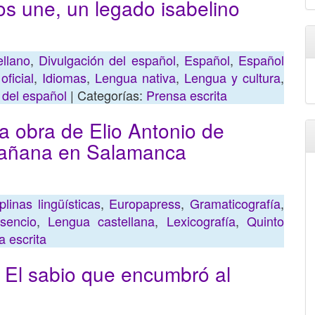
os une, un legado isabelino
ellano
,
Divulgación del español
,
Español
,
Español
oficial
,
Idiomas
,
Lengua nativa
,
Lengua y cultura
,
 del español
| Categorías:
Prensa escrita
a obra de Elio Antonio de
mañana en Salamanca
plinas lingüísticas
,
Europapress
,
Gramaticografía
,
sencio
,
Lengua castellana
,
Lexicografía
,
Quinto
a escrita
 El sabio que encumbró al