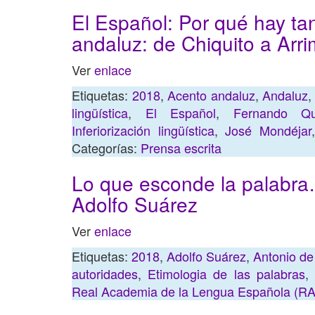
El Español: Por qué hay ta
andaluz: de Chiquito a Arr
Ver
enlace
Etiquetas:
2018
,
Acento andaluz
,
Andaluz
lingüística
,
El Español
,
Fernando Qu
Inferiorización lingüística
,
José Mondéjar
Categorías:
Prensa escrita
Lo que esconde la palabra…
Adolfo Suárez
Ver
enlace
Etiquetas:
2018
,
Adolfo Suárez
,
Antonio de
autoridades
,
Etimologia de las palabras
Real Academia de la Lengua Española (R