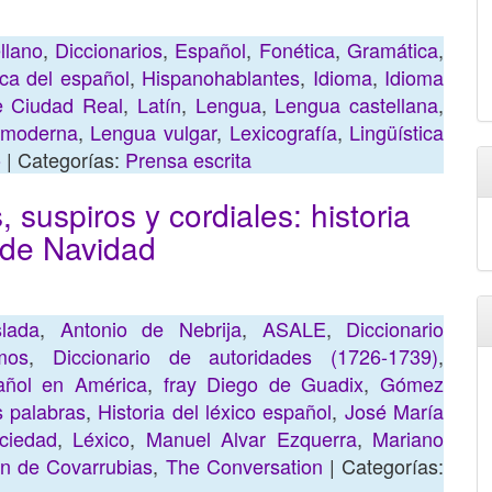
llano
,
Diccionarios
,
Español
,
Fonética
,
Gramática
,
ca del español
,
Hispanohablantes
,
Idioma
,
Idioma
e Ciudad Real
,
Latín
,
Lengua
,
Lengua castellana
,
 moderna
,
Lengua vulgar
,
Lexicografía
,
Lingüística
o
| Categorías:
Prensa escrita
 suspiros y cordiales: historia
 de Navidad
lada
,
Antonio de Nebrija
,
ASALE
,
Diccionario
mos
,
Diccionario de autoridades (1726-1739)
,
añol en América
,
fray Diego de Guadix
,
Gómez
s palabras
,
Historia del léxico español
,
José María
ciedad
,
Léxico
,
Manuel Alvar Ezquerra
,
Mariano
n de Covarrubias
,
The Conversation
| Categorías: