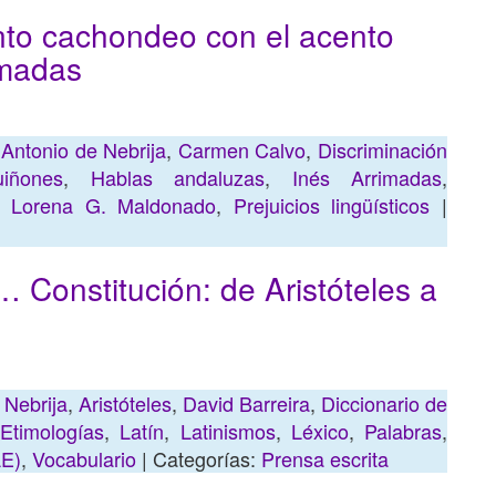
nto cachondeo con el acento
imadas
,
Antonio de Nebrija
,
Carmen Calvo
,
Discriminación
iñones
,
Hablas andaluzas
,
Inés Arrimadas
,
,
Lorena G. Maldonado
,
Prejuicios lingüísticos
|
 Constitución: de Aristóteles a
 Nebrija
,
Aristóteles
,
David Barreira
,
Diccionario de
,
Etimologías
,
Latín
,
Latinismos
,
Léxico
,
Palabras
,
AE)
,
Vocabulario
| Categorías:
Prensa escrita