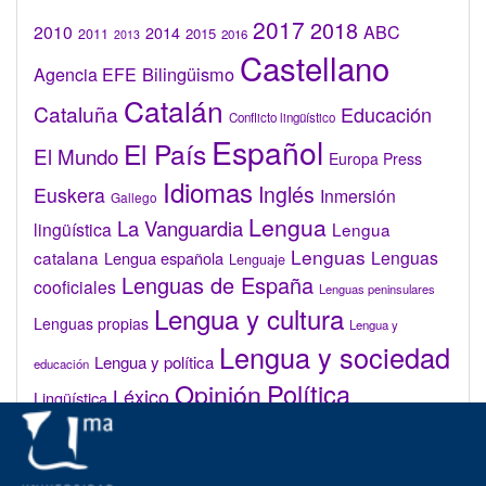
2017
2018
2010
ABC
2014
2015
2011
2016
2013
Castellano
Bilingüismo
Agencia EFE
Catalán
Cataluña
Educación
Conflicto lingüístico
Español
El País
El Mundo
Europa Press
Idiomas
Inglés
Euskera
Inmersión
Gallego
Lengua
La Vanguardia
lingüística
Lengua
Lenguas
catalana
Lenguas
Lengua española
Lenguaje
Lenguas de España
cooficiales
Lenguas peninsulares
Lengua y cultura
Lenguas propias
Lengua y
Lengua y sociedad
Lengua y política
educación
Opinión
Política
Léxico
Lingüística
lingüística
Real Academia de la Lengua Española (RAE)
Valenciano