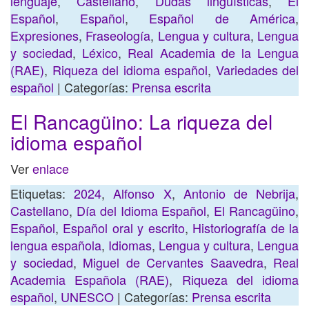
lenguaje
,
Castellano
,
Dudas lingüísticas
,
El
Español
,
Español
,
Español de América
,
Expresiones
,
Fraseología
,
Lengua y cultura
,
Lengua
y sociedad
,
Léxico
,
Real Academia de la Lengua
(RAE)
,
Riqueza del idioma español
,
Variedades del
español
| Categorías:
Prensa escrita
El Rancagüino: La riqueza del
idioma español
Ver
enlace
Etiquetas:
2024
,
Alfonso X
,
Antonio de Nebrija
,
Castellano
,
Día del Idioma Español
,
El Rancagüino
,
Español
,
Español oral y escrito
,
Historiografía de la
lengua española
,
Idiomas
,
Lengua y cultura
,
Lengua
y sociedad
,
Miguel de Cervantes Saavedra
,
Real
Academia Española (RAE)
,
Riqueza del idioma
español
,
UNESCO
| Categorías:
Prensa escrita