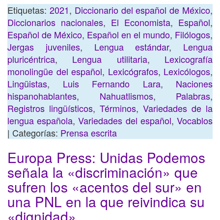
Etiquetas:
2021
,
Diccionario del español de México
,
Diccionarios nacionales
,
El Economista
,
Español
,
Español de México
,
Español en el mundo
,
Filólogos
,
Jergas juveniles
,
Lengua estándar
,
Lengua
pluricéntrica
,
Lengua utilitaria
,
Lexicografía
monolingüe del español
,
Lexicógrafos
,
Lexicólogos
,
Lingüistas
,
Luis Fernando Lara
,
Naciones
hispanohablantes
,
Nahuatlismos
,
Palabras
,
Registros lingüísticos
,
Términos
,
Variedades de la
lengua española
,
Variedades del español
,
Vocablos
| Categorías:
Prensa escrita
Europa Press: Unidas Podemos
señala la «discriminación» que
sufren los «acentos del sur» en
una PNL en la que reivindica su
«dignidad»