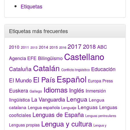
Etiquetas
Etiquetas más frecuentes
2017
2018
2010
ABC
2014
2015
2011
2016
2013
Castellano
Bilingüismo
Agencia EFE
Catalán
Cataluña
Educación
Conflicto lingüístico
Español
El País
El Mundo
Europa Press
Idiomas
Inglés
Euskera
Inmersión
Gallego
Lengua
La Vanguardia
lingüística
Lengua
Lenguas
catalana
Lenguas
Lengua española
Lenguaje
Lenguas de España
cooficiales
Lenguas peninsulares
Lengua y cultura
Lenguas propias
Lengua y