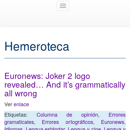
Toggle
navigation
Hemeroteca
Euronews: Joker 2 logo
revealed… And it’s grammatically
all wrong
Ver
enlace
Etiquetas:
Columna de opinión
,
Errores
gramaticales
,
Errores ortográficos
,
Euronews
,
Idiomas
,
Lengua estándar
,
Lengua y cine
,
Lengua y