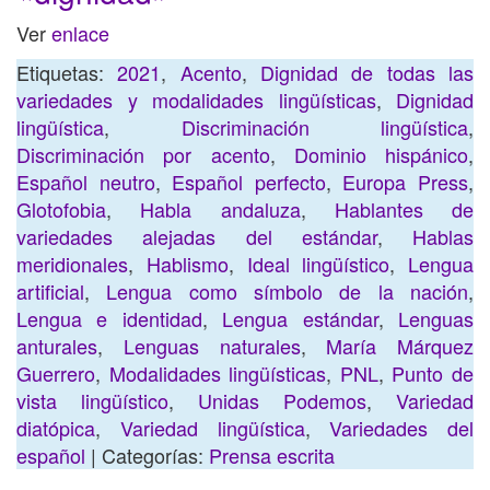
Ver
enlace
Etiquetas:
2021
,
Acento
,
Dignidad de todas las
variedades y modalidades lingüísticas
,
Dignidad
lingüística
,
Discriminación lingüística
,
Discriminación por acento
,
Dominio hispánico
,
Español neutro
,
Español perfecto
,
Europa Press
,
Glotofobia
,
Habla andaluza
,
Hablantes de
variedades alejadas del estándar
,
Hablas
meridionales
,
Hablismo
,
Ideal lingüístico
,
Lengua
artificial
,
Lengua como símbolo de la nación
,
Lengua e identidad
,
Lengua estándar
,
Lenguas
anturales
,
Lenguas naturales
,
María Márquez
Guerrero
,
Modalidades lingüísticas
,
PNL
,
Punto de
vista lingüístico
,
Unidas Podemos
,
Variedad
diatópica
,
Variedad lingüística
,
Variedades del
español
| Categorías:
Prensa escrita