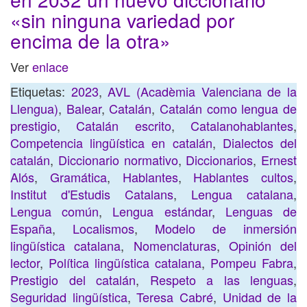
«sin ninguna variedad por
encima de la otra»
Ver
enlace
Etiquetas:
2023
,
AVL (Acadèmia Valenciana de la
Llengua)
,
Balear
,
Catalán
,
Catalán como lengua de
prestigio
,
Catalán escrito
,
Catalanohablantes
,
Competencia lingüística en catalán
,
Dialectos del
catalán
,
Diccionario normativo
,
Diccionarios
,
Ernest
Alós
,
Gramática
,
Hablantes
,
Hablantes cultos
,
Institut d'Estudis Catalans
,
Lengua catalana
,
Lengua común
,
Lengua estándar
,
Lenguas de
España
,
Localismos
,
Modelo de inmersión
lingüística catalana
,
Nomenclaturas
,
Opinión del
lector
,
Política lingüística catalana
,
Pompeu Fabra
,
Prestigio del catalán
,
Respeto a las lenguas
,
Seguridad lingüística
,
Teresa Cabré
,
Unidad de la