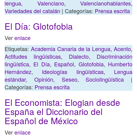
lengua
,
Valenciano
,
Valencianohablantes
,
Variedades del catalán
| Categorías:
Prensa escrita
El Día: Glotofobia
Ver
enlace
Etiquetas:
Academia Canaria de la Lengua
,
Acento
,
Actitudes lingüísticas
,
Dialecto
,
Discriminación
lingüística
,
El Día
,
Español
,
Glotofobia
,
Humberto
Hernández
,
Ideologías lingüísticas
,
Lengua
estándar
,
Opinión
,
Seseo
,
Sociolingüística
|
Categorías:
Prensa escrita
El Economista: Elogian desde
España el Diccionario del
Español de México
Ver
enlace