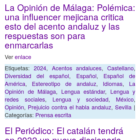
La Opinión de Málaga: Polémica:
una influencer mejicana critica
esto del acento andaluz y las
respuestas son para
enmarcarlas
Ver
enlace
Etiquetas:
2024
,
Acentos andaluces
,
Castellano
,
Diversidad del español
,
Español
,
Español de
América
,
Estereotipo de andaluz
,
Idiomas
,
La
Opinión de Málaga
,
Lengua estándar
,
Lengua y
redes sociales
,
Lengua y sociedad
,
México
,
Opinión
,
Prejuicio contra el habla andaluz
,
Sevilla
|
Categorías:
Prensa escrita
El Periódico: El catalán tendrá
en 2032 un nuevo diccionario