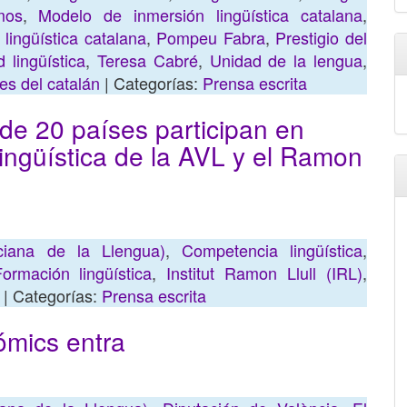
mos
,
Modelo de inmersión lingüística catalana
,
a lingüística catalana
,
Pompeu Fabra
,
Prestigio del
 lingüística
,
Teresa Cabré
,
Unidad de la lengua
,
es del catalán
| Categorías:
Prensa escrita
de 20 países participan en
ingüística de la AVL y el Ramon
iana de la Llengua)
,
Competencia lingüística
,
ormación lingüística
,
Institut Ramon Llull (IRL)
,
| Categorías:
Prensa escrita
ómics entra