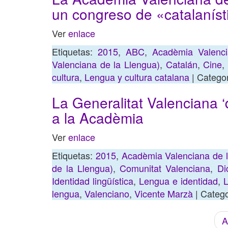
un congreso de «catalaníst
Ver
enlace
Etiquetas:
2015
,
ABC
,
Acadèmia Valenci
Valenciana de la Llengua)
,
Catalán
,
Cine
cultura
,
Lengua y cultura catalana
| Catego
La Generalitat Valenciana ‘d
a la Acadèmia
Ver
enlace
Etiquetas:
2015
,
Acadèmia Valenciana de l
de la Llengua)
,
Comunitat Valenciana
,
Di
Identidad lingüística
,
Lengua e identidad
,
L
lengua
,
Valenciano
,
Vicente Marzà
| Categ
A