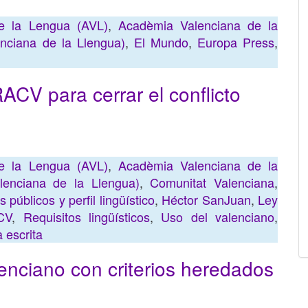
e la Lengua (AVL)
,
Acadèmia Valenciana de la
nciana de la Llengua)
,
El Mundo
,
Europa Press
,
RACV para cerrar el conflicto
e la Lengua (AVL)
,
Acadèmia Valenciana de la
enciana de la Llengua)
,
Comunitat Valenciana
,
 públicos y perfil lingüístico
,
Héctor SanJuan
,
Ley
CV
,
Requisitos lingüísticos
,
Uso del valenciano
,
 escrita
lenciano con criterios heredados