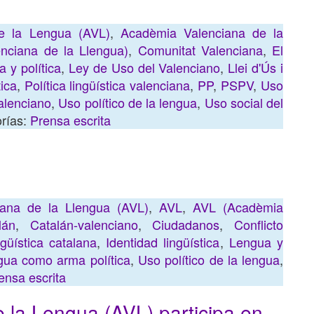
e la Lengua (AVL)
,
Acadèmia Valenciana de la
nciana de la Llengua)
,
Comunitat Valenciana
,
El
 y política
,
Ley de Uso del Valenciano
,
Llei d'Ús i
tica
,
Política lingüística valenciana
,
PP
,
PSPV
,
Uso
alenciano
,
Uso político de la lengua
,
Uso social del
rías:
Prensa escrita
ana de la Llengua (AVL)
,
AVL
,
AVL (Acadèmia
lán
,
Catalán-valenciano
,
Ciudadanos
,
Conflicto
ngüística catalana
,
Identidad lingüística
,
Lengua y
gua como arma política
,
Uso político de la lengua
,
ensa escrita
 la Lengua (AVL) participa en