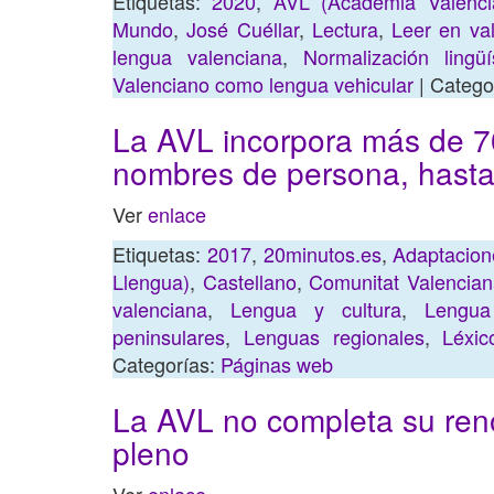
Etiquetas:
2020
,
AVL (Acadèmia Valenci
Mundo
,
José Cuéllar
,
Lectura
,
Leer en va
lengua valenciana
,
Normalización lingüí
Valenciano como lengua vehicular
| Catego
La AVL incorpora más de 7
nombres de persona, hasta
Ver
enlace
Etiquetas:
2017
,
20minutos.es
,
Adaptacion
Llengua)
,
Castellano
,
Comunitat Valencia
valenciana
,
Lengua y cultura
,
Lengua
peninsulares
,
Lenguas regionales
,
Léxic
Categorías:
Páginas web
La AVL no completa su ren
pleno