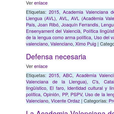
Ver
enlace
Etiquetas:
2015
,
Academia Valenciana d
Llengua (AVL)
,
AVL
,
AVL (Acadèmia Vale
País
,
Joan Ribó
,
Joaquín Ferrandis
,
Lengua
Ensenyament del Valencià
,
Política lingüís
de la lengua como arma política
,
Uso del v
valenciano
,
Valenciano
,
Ximo Puig
| Catego
Defensa necesaria
Ver
enlace
Etiquetas:
2015
,
ABC
,
Acadèmia Valenci
Valenciana de la Llengua)
,
C's
,
Cata
lingüístico
,
El faro
,
Identidad cultural y li
política
,
Opinión
,
PP
,
PSPV
,
Uso de la len
Valenciano
,
Vicente Ordaz
| Categorías:
Pr
La Academia Valenciana de