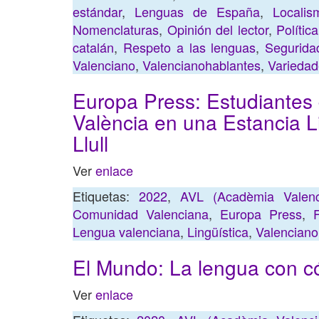
estándar
,
Lenguas de España
,
Localis
Nomenclaturas
,
Opinión del lector
,
Polític
catalán
,
Respeto a las lenguas
,
Seguridad
Valenciano
,
Valencianohablantes
,
Variedad
Europa Press: Estudiantes 
València en una Estancia L
Llull
Ver
enlace
Etiquetas:
2022
,
AVL (Acadèmia Valenc
Comunidad Valenciana
,
Europa Press
,
F
Lengua valenciana
,
Lingüística
,
Valenciano
El Mundo: La lengua con c
Ver
enlace