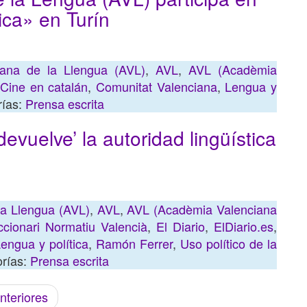
ica» en Turín
ana de la Llengua (AVL)
,
AVL
,
AVL (Acadèmia
,
Cine en catalán
,
Comunitat Valenciana
,
Lengua y
rías:
Prensa escrita
evuelve’ la autoridad lingüística
a Llengua (AVL)
,
AVL
,
AVL (Acadèmia Valenciana
ccionari Normatiu Valencià
,
El Diario
,
ElDiario.es
,
engua y política
,
Ramón Ferrer
,
Uso político de la
orías:
Prensa escrita
nteriores