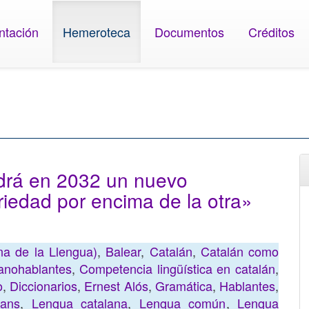
ntación
Hemeroteca
Documentos
Créditos
endrá en 2032 un nuevo
riedad por encima de la otra»
a de la Llengua)
,
Balear
,
Catalán
,
Catalán como
anohablantes
,
Competencia lingüística en catalán
,
o
,
Diccionarios
,
Ernest Alós
,
Gramática
,
Hablantes
,
lans
,
Lengua catalana
,
Lengua común
,
Lengua