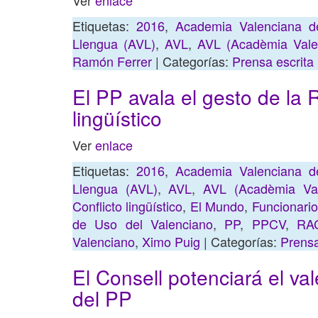
Ver
enlace
Etiquetas:
2016
,
Academia Valenciana d
Llengua (AVL)
,
AVL
,
AVL (Acadèmia Vale
Ramón Ferrer
| Categorías:
Prensa escrita
El PP avala el gesto de la 
lingüístico
Ver
enlace
Etiquetas:
2016
,
Academia Valenciana d
Llengua (AVL)
,
AVL
,
AVL (Acadèmia Val
Conflicto lingüístico
,
El Mundo
,
Funcionarios
de Uso del Valenciano
,
PP
,
PPCV
,
RA
Valenciano
,
Ximo Puig
| Categorías:
Prensa
El Consell potenciará el va
del PP