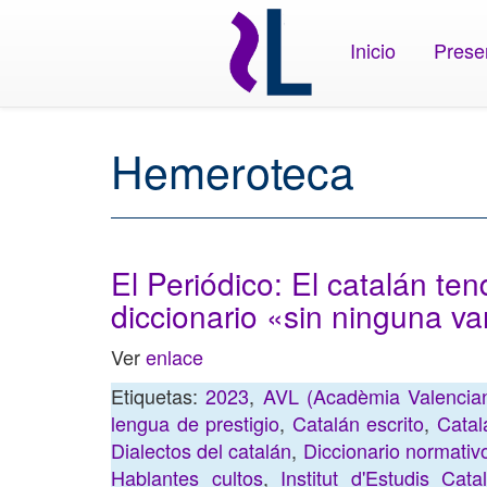
Inicio
Prese
Hemeroteca
El Periódico: El catalán t
diccionario «sin ninguna va
Ver
enlace
Etiquetas:
2023
,
AVL (Acadèmia Valencian
lengua de prestigio
,
Catalán escrito
,
Catal
Dialectos del catalán
,
Diccionario normativ
Hablantes cultos
,
Institut d'Estudis Cata