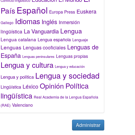
Conflicto lingüístico
Español
País
Euskera
Europa Press
Idiomas
Inglés
Inmersión
Gallego
Lengua
La Vanguardia
lingüística
Lengua catalana
Lengua española
Lenguaje
Lenguas de
Lenguas
Lenguas cooficiales
España
Lenguas propias
Lenguas peninsulares
Lengua y cultura
Lengua y educación
Lengua y sociedad
Lengua y política
Opinión
Política
Léxico
Lingüística
lingüística
Real Academia de la Lengua Española
Valenciano
(RAE)
Administrar