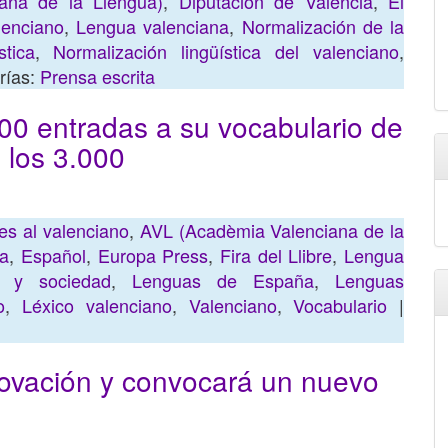
ana de la Llengua)
,
Diputación de València
,
El
lenciano
,
Lengua valenciana
,
Normalización de la
stica
,
Normalización lingüística del valenciano
,
rías:
Prensa escrita
00 entradas a su vocabulario de
 los 3.000
es al valenciano
,
AVL (Acadèmia Valenciana de la
na
,
Español
,
Europa Press
,
Fira del Llibre
,
Lengua
 y sociedad
,
Lenguas de España
,
Lenguas
o
,
Léxico valenciano
,
Valenciano
,
Vocabulario
|
ovación y convocará un nuevo