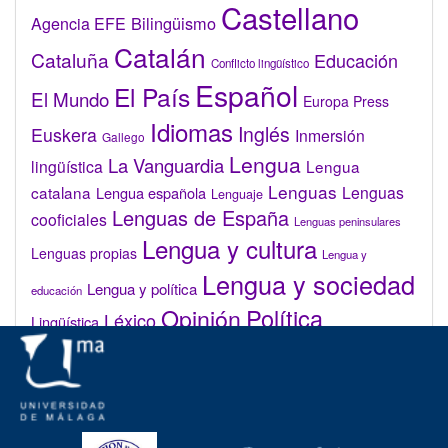
Castellano
Bilingüismo
Agencia EFE
Catalán
Cataluña
Educación
Conflicto lingüístico
Español
El País
El Mundo
Europa Press
Idiomas
Inglés
Euskera
Inmersión
Gallego
Lengua
La Vanguardia
lingüística
Lengua
Lenguas
catalana
Lenguas
Lengua española
Lenguaje
Lenguas de España
cooficiales
Lenguas peninsulares
Lengua y cultura
Lenguas propias
Lengua y
Lengua y sociedad
Lengua y política
educación
Opinión
Política
Léxico
Lingüística
lingüística
Real Academia de la Lengua Española (RAE)
Valenciano