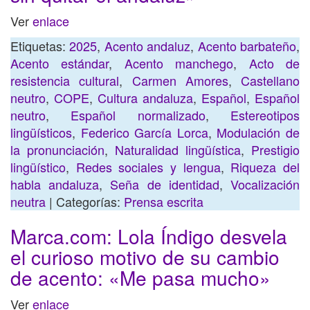
Ver
enlace
Etiquetas:
2025
,
Acento andaluz
,
Acento barbateño
,
Acento estándar
,
Acento manchego
,
Acto de
resistencia cultural
,
Carmen Amores
,
Castellano
neutro
,
COPE
,
Cultura andaluza
,
Español
,
Español
neutro
,
Español normalizado
,
Estereotipos
lingüísticos
,
Federico García Lorca
,
Modulación de
la pronunciación
,
Naturalidad lingüística
,
Prestigio
lingüístico
,
Redes sociales y lengua
,
Riqueza del
habla andaluza
,
Seña de identidad
,
Vocalización
neutra
| Categorías:
Prensa escrita
Marca.com: Lola Índigo desvela
el curioso motivo de su cambio
de acento: «Me pasa mucho»
Ver
enlace