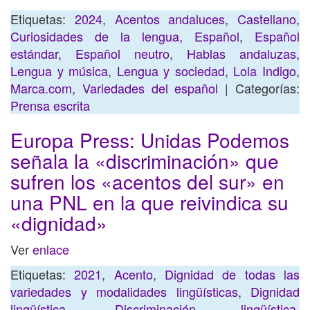
Etiquetas:
2024
,
Acentos andaluces
,
Castellano
,
Curiosidades de la lengua
,
Español
,
Español
estándar
,
Español neutro
,
Hablas andaluzas
,
Lengua y música
,
Lengua y sociedad
,
Lola Indigo
,
Marca.com
,
Variedades del español
| Categorías:
Prensa escrita
Europa Press: Unidas Podemos
señala la «discriminación» que
sufren los «acentos del sur» en
una PNL en la que reivindica su
«dignidad»
Ver
enlace
Etiquetas:
2021
,
Acento
,
Dignidad de todas las
variedades y modalidades lingüísticas
,
Dignidad
lingüística
,
Discriminación lingüística
,