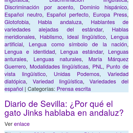
Discriminación por acento
,
Dominio hispánico
,
Español neutro
,
Español perfecto
,
Europa Press
,
Glotofobia
,
Habla andaluza
,
Hablantes de
variedades alejadas del estándar
,
Hablas
meridionales
,
Hablismo
,
Ideal lingüístico
,
Lengua
artificial
,
Lengua como símbolo de la nación
,
Lengua e identidad
,
Lengua estándar
,
Lenguas
anturales
,
Lenguas naturales
,
María Márquez
Guerrero
,
Modalidades lingüísticas
,
PNL
,
Punto de
vista lingüístico
,
Unidas Podemos
,
Variedad
diatópica
,
Variedad lingüística
,
Variedades del
español
| Categorías:
Prensa escrita
Diario de Sevilla: ¿Por qué el
gato Jinks hablaba en andaluz?
Ver
enlace