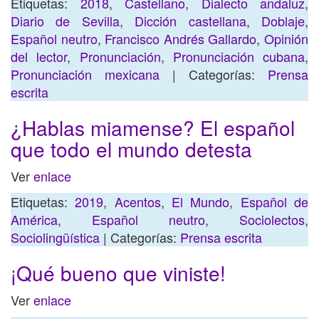
Etiquetas:
2018
,
Castellano
,
Dialecto andaluz
,
Diario de Sevilla
,
Dicción castellana
,
Doblaje
,
Español neutro
,
Francisco Andrés Gallardo
,
Opinión
del lector
,
Pronunciación
,
Pronunciación cubana
,
Pronunciación mexicana
| Categorías:
Prensa
escrita
¿Hablas miamense? El español
que todo el mundo detesta
Ver
enlace
Etiquetas:
2019
,
Acentos
,
El Mundo
,
Español de
América
,
Español neutro
,
Sociolectos
,
Sociolingüística
| Categorías:
Prensa escrita
¡Qué bueno que viniste!
Ver
enlace