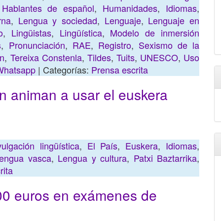
,
Hablantes de español
,
Humanidades
,
Idiomas
,
rna
,
Lengua y sociedad
,
Lenguaje
,
Lenguaje en
o
,
Lingüistas
,
Lingüística
,
Modelo de inmersión
s
,
Pronunciación
,
RAE
,
Registro
,
Sexismo de la
ón
,
Tereixa Constenla
,
Tildes
,
Tuits
,
UNESCO
,
Uso
Whatsapp
| Categorías:
Prensa escrita
 animan a usar el euskera
vulgación lingüística
,
El País
,
Euskera
,
Idiomas
,
engua vasca
,
Lengua y cultura
,
Patxi Baztarrika
,
rita
00 euros en exámenes de