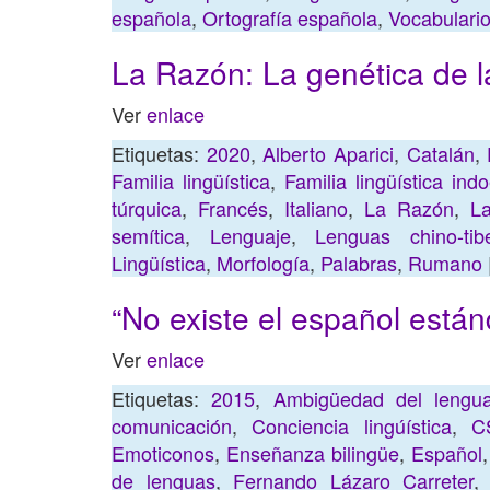
española
,
Ortografía española
,
Vocabulari
La Razón: La genética de l
Ver
enlace
Etiquetas:
2020
,
Alberto Aparici
,
Catalán
,
Familia lingüística
,
Familia lingüística ind
túrquica
,
Francés
,
Italiano
,
La Razón
,
La
semítica
,
Lenguaje
,
Lenguas chino-tib
Lingüística
,
Morfología
,
Palabras
,
Rumano
“No existe el español están
Ver
enlace
Etiquetas:
2015
,
Ambigüedad del lengua
comunicación
,
Conciencia lingúística
,
C
Emoticonos
,
Enseñanza bilingüe
,
Español
de lenguas
,
Fernando Lázaro Carreter