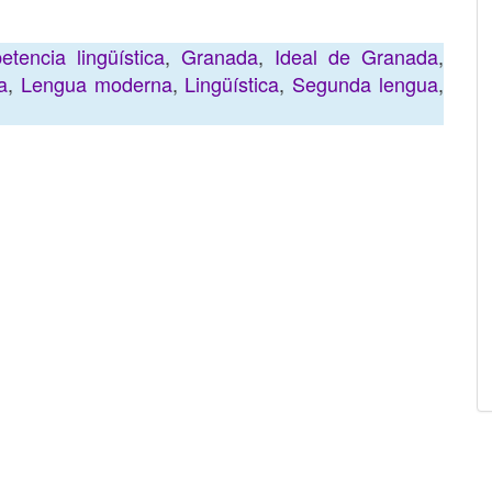
tencia lingüística
,
Granada
,
Ideal de Granada
,
a
,
Lengua moderna
,
Lingüística
,
Segunda lengua
,