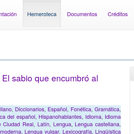
ntación
Hemeroteca
Documentos
Créditos
 El sabio que encumbró al
llano
,
Diccionarios
,
Español
,
Fonética
,
Gramática
,
ca del español
,
Hispanohablantes
,
Idioma
,
Idioma
e Ciudad Real
,
Latín
,
Lengua
,
Lengua castellana
,
 moderna
,
Lengua vulgar
,
Lexicografía
,
Lingüística