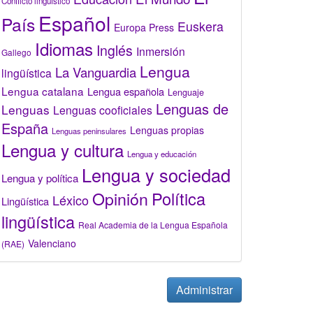
Conflicto lingüístico
Español
País
Euskera
Europa Press
Idiomas
Inglés
Inmersión
Gallego
Lengua
La Vanguardia
lingüística
Lengua catalana
Lengua española
Lenguaje
Lenguas de
Lenguas
Lenguas cooficiales
España
Lenguas propias
Lenguas peninsulares
Lengua y cultura
Lengua y educación
Lengua y sociedad
Lengua y política
Opinión
Política
Léxico
Lingüística
lingüística
Real Academia de la Lengua Española
Valenciano
(RAE)
Administrar