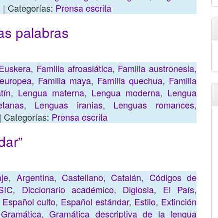
o
| Categorías:
Prensa escrita
as palabras
Euskera
,
Familia afroasiática
,
Familia austronesia
,
oeuropea
,
Familia maya
,
Familia quechua
,
Familia
tín
,
Lengua materna
,
Lengua moderna
,
Lengua
etanas
,
Lenguas iranias
,
Lenguas romances
,
| Categorías:
Prensa escrita
dar”
je
,
Argentina
,
Castellano
,
Catalán
,
Códigos de
SIC
,
Diccionario académico
,
Diglosia
,
El País
,
,
Español culto
,
Español estándar
,
Estilo
,
Extinción
,
Gramática
,
Gramática descriptiva de la lengua