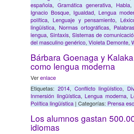
española
,
Gramática generativa
,
Habla
Ignacio Bosque
,
Igualdad
,
Lengua mode
política
,
Lenguaje y pensamiento
,
Léxic
lingüística
,
Normas ortográficas
,
Palabra
lengua
,
Sintaxis
,
Sistemas de comunicaci
del masculino genérico
,
Violeta Demonte
,
Bárbara Goenaga y Kalakan
como lengua moderna
Ver
enlace
Etiquetas:
2014
,
Conflicto lingüístico
,
Di
Inmersión lingüística
,
Lengua moderna
,
L
Política lingüística
| Categorías:
Prensa esc
Los alumnos gastan 500.0
idiomas