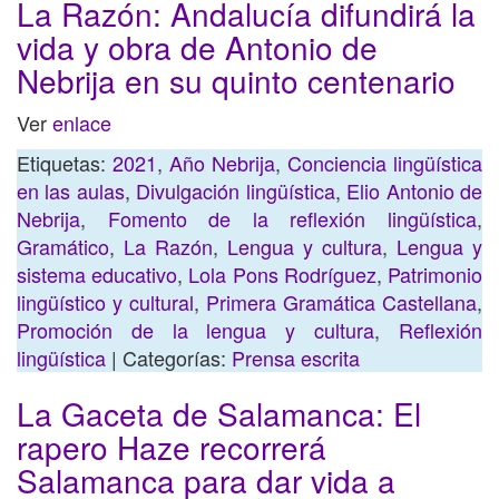
La Razón: Andalucía difundirá la
vida y obra de Antonio de
Nebrija en su quinto centenario
Ver
enlace
Etiquetas:
2021
,
Año Nebrija
,
Conciencia lingüística
en las aulas
,
Divulgación lingüística
,
Elio Antonio de
Nebrija
,
Fomento de la reflexión lingüística
,
Gramático
,
La Razón
,
Lengua y cultura
,
Lengua y
sistema educativo
,
Lola Pons Rodríguez
,
Patrimonio
lingüístico y cultural
,
Primera Gramática Castellana
,
Promoción de la lengua y cultura
,
Reflexión
lingüística
| Categorías:
Prensa escrita
La Gaceta de Salamanca: El
rapero Haze recorrerá
Salamanca para dar vida a