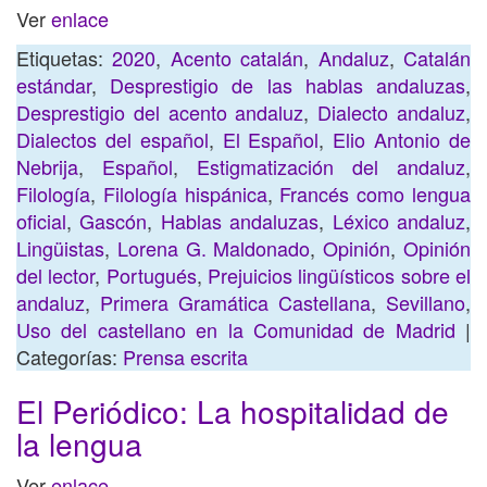
Ver
enlace
Etiquetas:
2020
,
Acento catalán
,
Andaluz
,
Catalán
estándar
,
Desprestigio de las hablas andaluzas
,
Desprestigio del acento andaluz
,
Dialecto andaluz
,
Dialectos del español
,
El Español
,
Elio Antonio de
Nebrija
,
Español
,
Estigmatización del andaluz
,
Filología
,
Filología hispánica
,
Francés como lengua
oficial
,
Gascón
,
Hablas andaluzas
,
Léxico andaluz
,
Lingüistas
,
Lorena G. Maldonado
,
Opinión
,
Opinión
del lector
,
Portugués
,
Prejuicios lingüísticos sobre el
andaluz
,
Primera Gramática Castellana
,
Sevillano
,
Uso del castellano en la Comunidad de Madrid
|
Categorías:
Prensa escrita
El Periódico: La hospitalidad de
la lengua
Ver
enlace