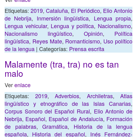
Etiquetas:
2019
,
Cataluña
,
El Periódico
,
Elio Antonio
de Nebrija
,
Inmersión lingüística
,
Lengua propia
,
Lengua vehicular
,
Lengua y política
,
Nacionalismo
,
Nacionalismo lingüístico
,
Opinión
,
Política
lingüística
,
Reyes Mate
,
Romanticismo
,
Uso político
de la lengua
| Categorías:
Prensa escrita
Malamente (tra, tra) no es tan
malo
Ver
enlace
Etiquetas:
2019
,
Adverbios
,
Archiletras
,
Atlas
lingüístico y etnográfico de las Islas Canarias
,
Corpus Sonoro del Español Rural
,
Elio Antonio de
Nebrija
,
Español
,
Español de Andalucía
,
Formación
de palabras
,
Gramática
,
Historia de la lengua
española
,
Historia del español
,
Inés Fernández-