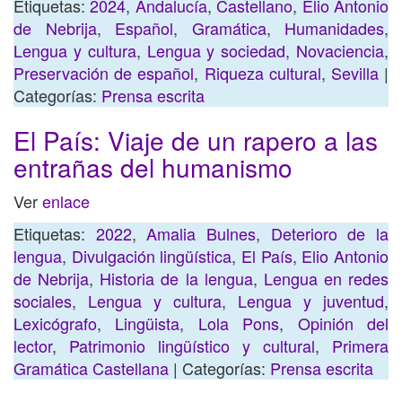
Etiquetas:
2024
,
Andalucía
,
Castellano
,
Elio Antonio
de Nebrija
,
Español
,
Gramática
,
Humanidades
,
Lengua y cultura
,
Lengua y sociedad
,
Novaciencia
,
Preservación de español
,
Riqueza cultural
,
Sevilla
|
Categorías:
Prensa escrita
El País: Viaje de un rapero a las
entrañas del humanismo
Ver
enlace
Etiquetas:
2022
,
Amalia Bulnes
,
Deterioro de la
lengua
,
Divulgación lingüística
,
El País
,
Elio Antonio
de Nebrija
,
Historia de la lengua
,
Lengua en redes
sociales
,
Lengua y cultura
,
Lengua y juventud
,
Lexicógrafo
,
Lingüista
,
Lola Pons
,
Opinión del
lector
,
Patrimonio lingüístico y cultural
,
Primera
Gramática Castellana
| Categorías:
Prensa escrita