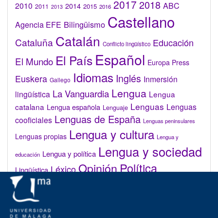
2017
2018
2010
ABC
2014
2015
2011
2016
2013
Castellano
Bilingüismo
Agencia EFE
Catalán
Cataluña
Educación
Conflicto lingüístico
Español
El País
El Mundo
Europa Press
Idiomas
Inglés
Euskera
Inmersión
Gallego
Lengua
La Vanguardia
lingüística
Lengua
Lenguas
catalana
Lenguas
Lengua española
Lenguaje
Lenguas de España
cooficiales
Lenguas peninsulares
Lengua y cultura
Lenguas propias
Lengua y
Lengua y sociedad
Lengua y política
educación
Opinión
Política
Léxico
Lingüística
lingüística
Real Academia de la Lengua Española (RAE)
Valenciano