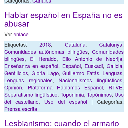
Categorías:
Canales
Hablar español en España no es
abusar
Ver
enlace
Etiquetas:
2018
,
Cataluña
,
Catalunya
,
Comunidades autónomas bilingües
,
Comunidades
bilingües
,
El Heraldo
,
Elio Antonio de Nebrija
,
Enseñanza en español
,
Español
,
Euskadi
,
Galicia
,
Gentilicios
,
Gloria Lago
,
Guillermo Fatás
,
Lenguas
,
Lenguas regionales
,
Nacionalismos lingüísticos
,
Opinión
,
Plataforma Hablamos Español
,
RTVE
,
Separatismo lingüístico
,
Toponimia
,
Topónimos
,
Uso
del castellano
,
Uso del español
| Categorías:
Prensa escrita
Lesbianismo: cuando el armario