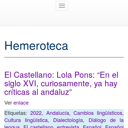
Toggle
navigation
Hemeroteca
El Castellano: Lola Pons: “En el
siglo XVI, curiosamente, ya hay
críticas al andaluz”
Ver
enlace
Etiquetas:
2022
,
Andalucía
,
Cambios lingüísticos
,
Cultura lingüística
,
Dialectología
,
Diálogo de la
lengua
,
El castellano
,
entrevista
,
Español
,
Español