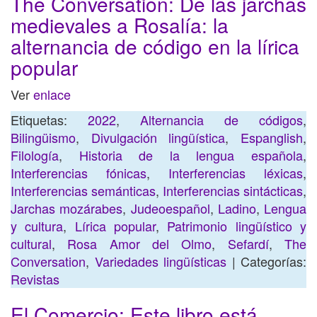
The Conversation: De las jarchas
medievales a Rosalía: la
alternancia de código en la lírica
popular
Ver
enlace
Etiquetas:
2022
,
Alternancia de códigos
,
Bilingüismo
,
Divulgación lingüística
,
Espanglish
,
Filología
,
Historia de la lengua española
,
Interferencias fónicas
,
Interferencias léxicas
,
Interferencias semánticas
,
Interferencias sintácticas
,
Jarchas mozárabes
,
Judeoespañol
,
Ladino
,
Lengua
y cultura
,
Lírica popular
,
Patrimonio lingüístico y
cultural
,
Rosa Amor del Olmo
,
Sefardí
,
The
Conversation
,
Variedades lingüísticas
| Categorías:
Revistas
El Comercio: Este libro está