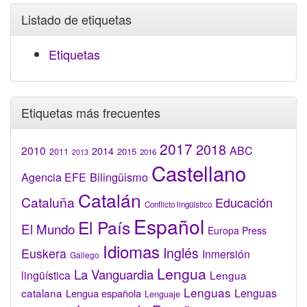
Listado de etiquetas
Etiquetas
Etiquetas más frecuentes
2017
2018
2010
ABC
2014
2015
2011
2016
2013
Castellano
Bilingüismo
Agencia EFE
Catalán
Cataluña
Educación
Conflicto lingüístico
Español
El País
El Mundo
Europa Press
Idiomas
Inglés
Euskera
Inmersión
Gallego
Lengua
La Vanguardia
lingüística
Lengua
Lenguas
catalana
Lenguas
Lengua española
Lenguaje