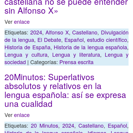
castellana no se puede entender
sin Alfonso X»
Ver
enlace
Etiquetas:
2024
,
Alfonso X
,
Castellano
,
Divulgación
de la lengua
,
El Debate
,
Español
,
estudio científico
,
Historia de España
,
Historia de la lengua española
,
Lengua y cultura
,
Lengua y literatura
,
Lengua y
sociedad
| Categorías:
Prensa escrita
20Minutos: Superlativos
absolutos y relativos en la
lengua española: así se expresa
una cualidad
Ver
enlace
Etiquetas:
20 Minutos
,
2024
,
Castellano
,
Español
,
Historia de la lengua española
,
Idiomas
,
Lengua