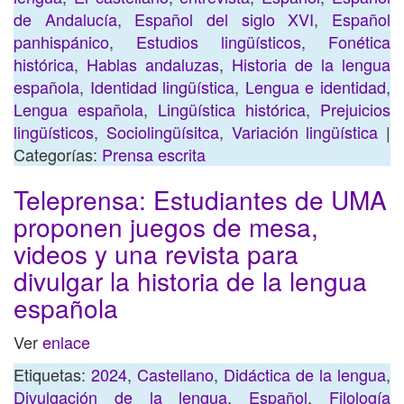
de Andalucía
,
Español del siglo XVI
,
Español
panhispánico
,
Estudios lingüísticos
,
Fonética
histórica
,
Hablas andaluzas
,
Historia de la lengua
española
,
Identidad lingüística
,
Lengua e identidad
,
Lengua española
,
Lingüística histórica
,
Prejuicios
lingüísticos
,
Sociolingüísitca
,
Variación lingüística
|
Categorías:
Prensa escrita
Teleprensa: Estudiantes de UMA
proponen juegos de mesa,
videos y una revista para
divulgar la historia de la lengua
española
Ver
enlace
Etiquetas:
2024
,
Castellano
,
Didáctica de la lengua
,
Divulgación de la lengua
,
Español
,
Filología