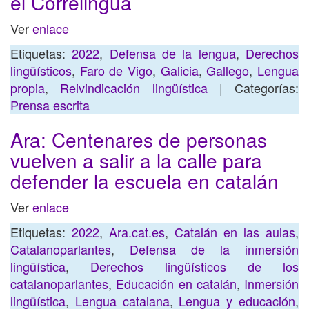
el Correlingua
Ver
enlace
Etiquetas:
2022
,
Defensa de la lengua
,
Derechos
lingüísticos
,
Faro de Vigo
,
Galicia
,
Gallego
,
Lengua
propia
,
Reivindicación lingüística
| Categorías:
Prensa escrita
Ara: Centenares de personas
vuelven a salir a la calle para
defender la escuela en catalán
Ver
enlace
Etiquetas:
2022
,
Ara.cat.es
,
Catalán en las aulas
,
Catalanoparlantes
,
Defensa de la inmersión
lingüística
,
Derechos lingüísticos de los
catalanoparlantes
,
Educación en catalán
,
Inmersión
lingüística
,
Lengua catalana
,
Lengua y educación
,