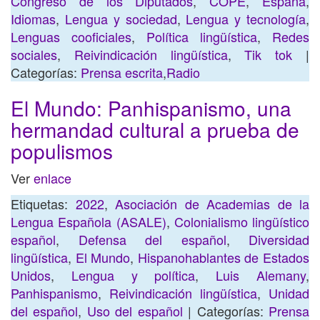
Congreso de los Diputados
,
COPE
,
España
,
Idiomas
,
Lengua y sociedad
,
Lengua y tecnología
,
Lenguas cooficiales
,
Política lingüística
,
Redes
sociales
,
Reivindicación lingüística
,
Tik tok
|
Categorías:
Prensa escrita
,
Radio
El Mundo: Panhispanismo, una
hermandad cultural a prueba de
populismos
Ver
enlace
Etiquetas:
2022
,
Asociación de Academias de la
Lengua Española (ASALE)
,
Colonialismo lingüístico
español
,
Defensa del español
,
Diversidad
lingüística
,
El Mundo
,
Hispanohablantes de Estados
Unidos
,
Lengua y política
,
Luis Alemany
,
Panhispanismo
,
Reivindicación lingüística
,
Unidad
del español
,
Uso del español
| Categorías:
Prensa