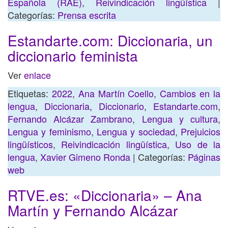
Española (RAE)
,
Reivindicación lingüística
|
Categorías:
Prensa escrita
Estandarte.com: Diccionaria, un
diccionario feminista
Ver
enlace
Etiquetas:
2022
,
Ana Martín Coello
,
Cambios en la
lengua
,
Diccionaria
,
Diccionario
,
Estandarte.com
,
Fernando Alcázar Zambrano
,
Lengua y cultura
,
Lengua y feminismo
,
Lengua y sociedad
,
Prejuicios
lingüísticos
,
Reivindicación lingüística
,
Uso de la
lengua
,
Xavier Gimeno Ronda
| Categorías:
Páginas
web
RTVE.es: «Diccionaria» – Ana
Martín y Fernando Alcázar