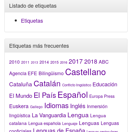
Listado de etiquetas
Etiquetas
Etiquetas más frecuentes
2017
2018
2010
ABC
2014
2015
2011
2016
2013
Castellano
Bilingüismo
Agencia EFE
Catalán
Cataluña
Educación
Conflicto lingüístico
Español
El País
El Mundo
Europa Press
Idiomas
Inglés
Euskera
Inmersión
Gallego
Lengua
La Vanguardia
lingüística
Lengua
Lenguas
catalana
Lenguas
Lengua española
Lenguaje
Lenguas de España
cooficiales
Lenguas peninsulares