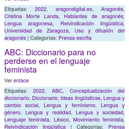
Etiquetas:
2022
,
aragondigital.es
,
Aragonés
,
Cristina Morte Landa
,
Hablantes de aragonés
,
Lengua aragonesa
,
Reivindicación lingüística
,
Universidad de Zaragoza
,
Uso y difusión del
aragonés
| Categorías:
Prensa escrita
ABC: Diccionario para no
perderse en el lenguaje
feminista
Ver
enlace
Etiquetas:
2022
,
ABC
,
Conceptualización del
diccionario
,
Diccionario
,
Ideas lingüísticas
,
Lengua y
cambio social
,
Lengua y feminismo
,
Lengua y
género
,
Lengua y realidad
,
Lengua y sociedad
,
Lenguaje feminista
,
Léxico
,
Movimiento feminista
,
Reivindicación lingüística
| Categorías:
Prensa