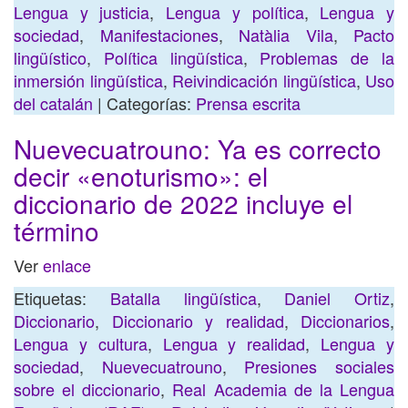
Lengua y justicia
,
Lengua y política
,
Lengua y
sociedad
,
Manifestaciones
,
Natàlia Vila
,
Pacto
lingüístico
,
Política lingüística
,
Problemas de la
inmersión lingüística
,
Reivindicación lingüística
,
Uso
del catalán
| Categorías:
Prensa escrita
Nuevecuatrouno: Ya es correcto
decir «enoturismo»: el
diccionario de 2022 incluye el
término
Ver
enlace
Etiquetas:
Batalla lingüística
,
Daniel Ortiz
,
Diccionario
,
Diccionario y realidad
,
Diccionarios
,
Lengua y cultura
,
Lengua y realidad
,
Lengua y
sociedad
,
Nuevecuatrouno
,
Presiones sociales
sobre el diccionario
,
Real Academia de la Lengua