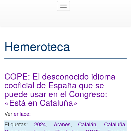
Toggle
navigation
Hemeroteca
COPE: El desconocido idioma
cooficial de España que se
puede usar en el Congreso:
«Está en Cataluña»
Ver
enlace:
Etiquetas:
2024
,
Aranés
,
Catalán
,
Cataluña
,