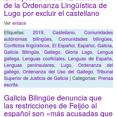
de la Ordenanza Lingüística de
Lugo por excluir el castellano
Ver
enlace
Etiquetas:
2019
,
Castellano
,
Comunidades
autónomas bilingües
,
Comunidades bilingües
,
Conflictos lingüísticos
,
El Español
,
Español
,
Galicia
,
Galicia Bilingüe
,
Gallego
,
Gloria Lago
,
Lengua
gallega
,
Lenguas cooficiales
,
Lenguas de España
,
Lenguas peninsulares
,
Lugo
,
Ordenanza del
gallego
,
Ordenanza del Uso del Gallego
,
Tribunal
Superior de Justicia de Galicia
| Categorías:
Prensa
escrita
Galicia Bilingüe denuncia que
las restricciones de Feijóo al
español son «más acusadas que