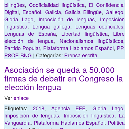
bilingües
,
Cooficialidad lingüística
,
El Confidencial
Digital
,
Español
,
Galicia
,
Galicia Bilingüe
,
Gallego
,
Gloria Lago
,
Imposición de lenguas
,
Imposición
lingüística
,
Lengua gallega
,
Lenguas cooficiales
,
Lenguas de España
,
Libertad lingüística
,
Libre
elección de lengua
,
Nacionalismos lingüísticos
,
Partido Popular
,
Plataforma Hablamos Español
,
PP
,
PSOE-BNG
| Categorías:
Prensa escrita
Asociación se queda a 50.000
firmas de debatir en Congreso la
elección lengua
Ver
enlace
Etiquetas:
2018
,
Agencia EFE
,
Gloria Lago
,
Imposición de lenguas
,
Imposición lingüística
,
La
Vanguardia
,
Plataforma Hablamos Español
,
Política