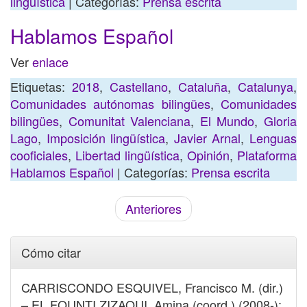
lingüística
| Categorías:
Prensa escrita
Hablamos Español
Ver
enlace
Etiquetas:
2018
,
Castellano
,
Cataluña
,
Catalunya
,
Comunidades autónomas bilingües
,
Comunidades
bilingües
,
Comunitat Valenciana
,
El Mundo
,
Gloria
Lago
,
Imposición lingüística
,
Javier Arnal
,
Lenguas
cooficiales
,
Libertad lingüística
,
Opinión
,
Plataforma
Hablamos Español
| Categorías:
Prensa escrita
Anteriores
Cómo citar
CARRISCONDO ESQUIVEL, Francisco M. (dir.)
– EL FOUNTI ZIZAOUI, Amina (coord.) (2008-):