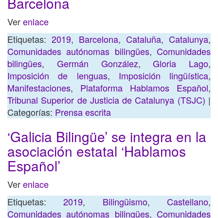
Barcelona
Ver
enlace
Etiquetas:
2019
,
Barcelona
,
Cataluña
,
Catalunya
,
Comunidades autónomas bilingües
,
Comunidades
bilingües
,
Germán González
,
Gloria Lago
,
Imposición de lenguas
,
Imposición lingüística
,
Manifestaciones
,
Plataforma Hablamos Español
,
Tribunal Superior de Justicia de Catalunya (TSJC)
|
Categorías:
Prensa escrita
‘Galicia Bilingüe’ se integra en la
asociación estatal ‘Hablamos
Español’
Ver
enlace
Etiquetas:
2019
,
Bilingüismo
,
Castellano
,
Comunidades autónomas bilingües
,
Comunidades