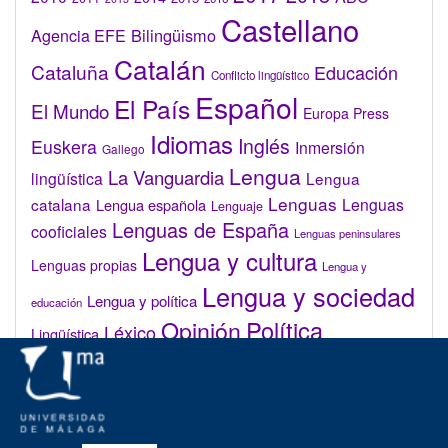
Castellano
Bilingüismo
Agencia EFE
Catalán
Cataluña
Educación
Conflicto lingüístico
Español
El País
El Mundo
Europa Press
Idiomas
Inglés
Euskera
Inmersión
Gallego
Lengua
La Vanguardia
lingüística
Lengua
Lenguas
catalana
Lenguas
Lengua española
Lenguaje
Lenguas de España
cooficiales
Lenguas peninsulares
Lengua y cultura
Lenguas propias
Lengua y
Lengua y sociedad
Lengua y política
educación
Opinión
Política
Léxico
Lingüística
lingüística
Real Academia de la Lengua Española (RAE)
Valenciano