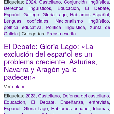
Etiquetas:
2024
,
Castellano
,
Conjunción lingüística
,
Derechos lingüísticos
,
Educación
,
El Debate
,
Español
,
Gallego
,
Gloria Lago
,
Hablamos Español
,
Lenguas cooficiales
,
Nacionalismo lingüístico
,
política educativa
,
Política lingüística
,
Xunta de
Galicia
| Categorías:
Prensa escrita
El Debate: Gloria Lago: «La
exclusión del español es un
problema creciente. Asturias,
Navarra y Aragón ya lo
padecen»
Ver
enlace
Etiquetas:
2023
,
Castellano
,
Defensa del castellano
,
Educación
,
El Debate
,
Enseñanza
,
entrevista
,
Español
,
Gloria Lago
,
Hablemos español
,
Idiomas
,