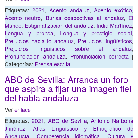
Etiquetas:
2021
,
Acento andaluz
,
Acento exótico
,
Acento neutro
,
Burlas despectivas al andaluz
,
El
Mundo
,
Estigmatización del andaluz
,
India Martínez
,
Lengua y prensa
,
Lengua y prestigio social
,
Prejuicios hacia lo andaluz
,
Prejuicios lingüísticos
,
Prejuicios lingüísticos sobre el andaluz
,
Pronunciación andaluza
,
Pronunciación correcta
|
Categorías:
Prensa escrita
ABC de Sevilla: Arranca un foro
que aspira a fijar una imagen fiel
del habla andaluza
Ver
enlace
Etiquetas:
2021
,
ABC de Sevilla
,
Antonio Narbona
Jiménez
,
Atlas Lingüístico y Etnográfico de
Andalucía
,
Competencia idiomática
,
Cultura y