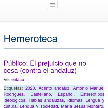
Toggle
navigation
Hemeroteca
Público: El prejuicio que no
cesa (contra el andaluz)
Ver
enlace
Etiquetas:
2020
,
Acento andaluz
,
Antonio Manuel
Rodríguez
,
Castellano
,
Español
,
Estereotipos
ideológicos
,
Hablas andaluzas
,
Idiomas
,
Lengua y
cultura
,
Lengua y sociedad
,
María Jesús Montero
,