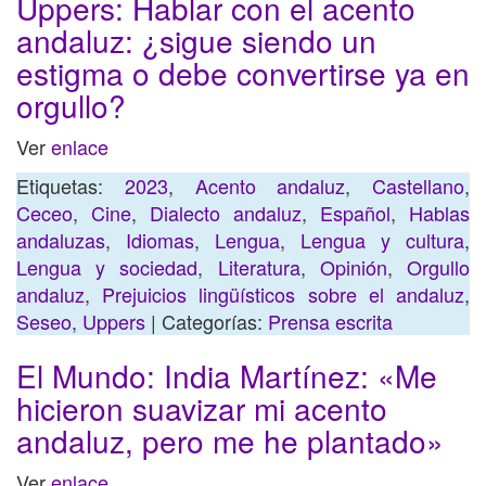
Uppers: Hablar con el acento
andaluz: ¿sigue siendo un
estigma o debe convertirse ya en
orgullo?
Ver
enlace
Etiquetas:
2023
,
Acento andaluz
,
Castellano
,
Ceceo
,
Cine
,
Dialecto andaluz
,
Español
,
Hablas
andaluzas
,
Idiomas
,
Lengua
,
Lengua y cultura
,
Lengua y sociedad
,
Literatura
,
Opinión
,
Orgullo
andaluz
,
Prejuicios lingüísticos sobre el andaluz
,
Seseo
,
Uppers
| Categorías:
Prensa escrita
El Mundo: India Martínez: «Me
hicieron suavizar mi acento
andaluz, pero me he plantado»
Ver
enlace