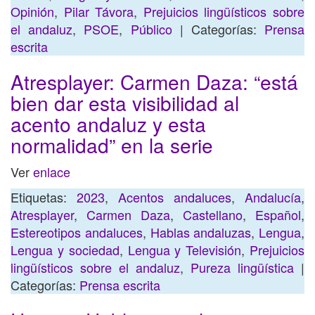
Opinión
,
Pilar Távora
,
Prejuicios lingüísticos sobre
el andaluz
,
PSOE
,
Público
| Categorías:
Prensa
escrita
Atresplayer: Carmen Daza: “está
bien dar esta visibilidad al
acento andaluz y esta
normalidad” en la serie
Ver
enlace
Etiquetas:
2023
,
Acentos andaluces
,
Andalucía
,
Atresplayer
,
Carmen Daza
,
Castellano
,
Español
,
Estereotipos andaluces
,
Hablas andaluzas
,
Lengua
,
Lengua y sociedad
,
Lengua y Televisión
,
Prejuicios
lingüísticos sobre el andaluz
,
Pureza lingüística
|
Categorías:
Prensa escrita