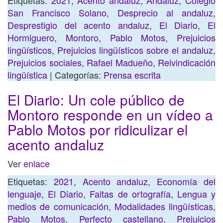
Etiquetas:
2021
,
Acento andaluz
,
Andaluz
,
Colegio
San Francisco Solano
,
Desprecio al andaluz
,
Desprestigio del acento andaluz
,
El Diario
,
El
Hormiguero
,
Montoro
,
Pablo Motos
,
Prejuicios
lingüísticos
,
Prejuicios lingüísticos sobre el andaluz
,
Prejuicios sociales
,
Rafael Madueño
,
Reivindicación
lingüística
| Categorías:
Prensa escrita
El Diario: Un cole público de
Montoro responde en un vídeo a
Pablo Motos por ridiculizar el
acento andaluz
Ver
enlace
Etiquetas:
2021
,
Acento andaluz
,
Economía del
lenguaje
,
El Diario
,
Faltas de ortografía
,
Lengua y
medios de comunicación
,
Modalidades lingüísticas
,
Pablo Motos
,
Perfecto castellano
,
Prejuicios