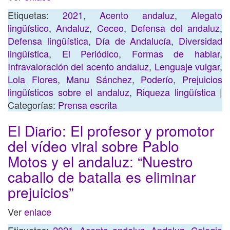
Etiquetas:
2021
,
Acento andaluz
,
Alegato
lingüístico
,
Andaluz
,
Ceceo
,
Defensa del andaluz
,
Defensa lingüística
,
Día de Andalucía
,
Diversidad
lingüística
,
El Periódico
,
Formas de hablar
,
Infravaloración del acento andaluz
,
Lenguaje vulgar
,
Lola Flores
,
Manu Sánchez
,
Poderío
,
Prejuicios
lingüísticos sobre el andaluz
,
Riqueza lingüística
|
Categorías:
Prensa escrita
El Diario: El profesor y promotor
del vídeo viral sobre Pablo
Motos y el andaluz: “Nuestro
caballo de batalla es eliminar
prejuicios”
Ver
enlace