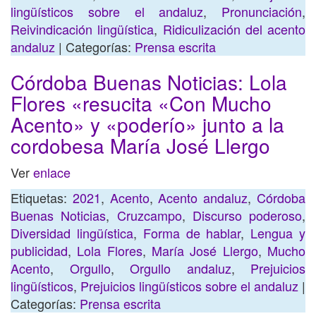
lingüísticos sobre el andaluz
,
Pronunciación
,
Reivindicación lingüística
,
Ridiculización del acento
andaluz
| Categorías:
Prensa escrita
Córdoba Buenas Noticias: Lola
Flores «resucita «Con Mucho
Acento» y «poderío» junto a la
cordobesa María José Llergo
Ver
enlace
Etiquetas:
2021
,
Acento
,
Acento andaluz
,
Córdoba
Buenas Noticias
,
Cruzcampo
,
Discurso poderoso
,
Diversidad lingüística
,
Forma de hablar
,
Lengua y
publicidad
,
Lola Flores
,
María José Llergo
,
Mucho
Acento
,
Orgullo
,
Orgullo andaluz
,
Prejuicios
lingüísticos
,
Prejuicios lingüísticos sobre el andaluz
|
Categorías:
Prensa escrita