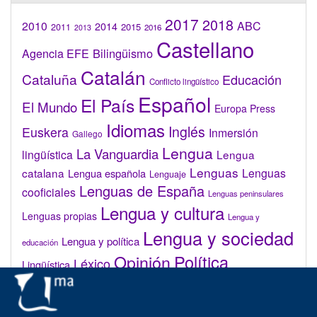
2017
2018
2010
ABC
2014
2015
2011
2016
2013
Castellano
Bilingüismo
Agencia EFE
Catalán
Cataluña
Educación
Conflicto lingüístico
Español
El País
El Mundo
Europa Press
Idiomas
Inglés
Euskera
Inmersión
Gallego
Lengua
La Vanguardia
lingüística
Lengua
Lenguas
catalana
Lenguas
Lengua española
Lenguaje
Lenguas de España
cooficiales
Lenguas peninsulares
Lengua y cultura
Lenguas propias
Lengua y
Lengua y sociedad
Lengua y política
educación
Opinión
Política
Léxico
Lingüística
lingüística
Real Academia de la Lengua Española (RAE)
Valenciano