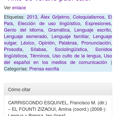
Ver
enlace
Etiquetas:
2013
,
Álex Grijelmo
,
Coloquialismos
,
El
País
,
Elección de uso lingüístico
,
Expresiones
,
Genio del idioma
,
Gramática
,
Lenguaje escrito
,
Lenguaje esmerado
,
Lenguaje familiar
,
Lenguaje
vulgar
,
Léxico
,
Opinión
,
Palabras
,
Pronunciación
,
Prosodia
,
Sílabas
,
Sociolingüística
,
Sonidos
lingüísticos
,
Términos
,
Uso culto de la lengua
,
Uso
del español en los medios de comunicación
|
Categorías:
Prensa escrita
Cómo citar
CARRISCONDO ESQUIVEL, Francisco M. (dir.)
– EL FOUNTI ZIZAOUI, Amina (coord.) (2008-):
Lengua y Prensa. [en línea]: