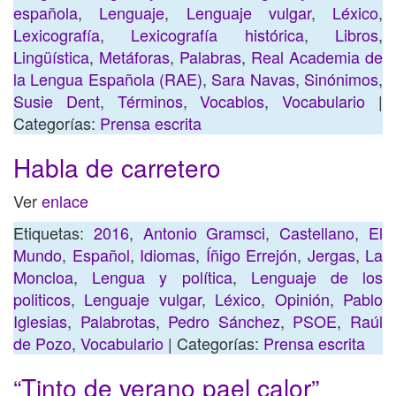
española
,
Lenguaje
,
Lenguaje vulgar
,
Léxico
,
Lexicografía
,
Lexicografía histórica
,
Libros
,
Lingüística
,
Metáforas
,
Palabras
,
Real Academia de
la Lengua Española (RAE)
,
Sara Navas
,
Sinónimos
,
Susie Dent
,
Términos
,
Vocablos
,
Vocabulario
|
Categorías:
Prensa escrita
Habla de carretero
Ver
enlace
Etiquetas:
2016
,
Antonio Gramsci
,
Castellano
,
El
Mundo
,
Español
,
Idiomas
,
Íñigo Errejón
,
Jergas
,
La
Moncloa
,
Lengua y política
,
Lenguaje de los
politicos
,
Lenguaje vulgar
,
Léxico
,
Opinión
,
Pablo
Iglesias
,
Palabrotas
,
Pedro Sánchez
,
PSOE
,
Raúl
de Pozo
,
Vocabulario
| Categorías:
Prensa escrita
“Tinto de verano pael calor”