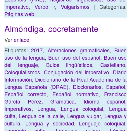
imperativo
,
Verbo ir
,
Vulgarismos
| Categorías:
Páginas web
Almóndiga, cocretamente
Ver
enlace
Etiquetas:
2017
,
Alteraciones gramaticales
,
Buen
uso de la lengua
,
Buen uso del español
,
Buen uso
del lenguaje
,
Bulos lingüísticos
,
Castellano
,
Coloquialismos
,
Conjugación del imperativo
,
Diario
Información
,
Diccionario de la Real Academia de la
Lengua Española (DRAE)
,
Diccionarios
,
Español
,
Español correcto
,
Español normativo
,
Francisco
García Pérez
,
Gramática
,
Idioma español
,
Imperativos
,
Lengua
,
Lengua coloquial
,
Lengua
culta
,
Lengua de la calle
,
Lengua vulgar
,
Lengua y
cultura
,
Lengua y sociedad
,
Lenguaje coloquial
,
Lenguaje culto
,
Lenguaje vulgar
,
Léxico
,