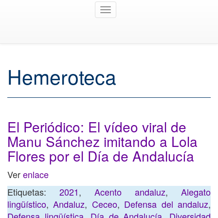
Toggle
navigation
Hemeroteca
El Periódico: El vídeo viral de
Manu Sánchez imitando a Lola
Flores por el Día de Andalucía
Ver
enlace
Etiquetas:
2021
,
Acento andaluz
,
Alegato
lingüístico
,
Andaluz
,
Ceceo
,
Defensa del andaluz
,
Defensa lingüística
,
Día de Andalucía
,
Diversidad