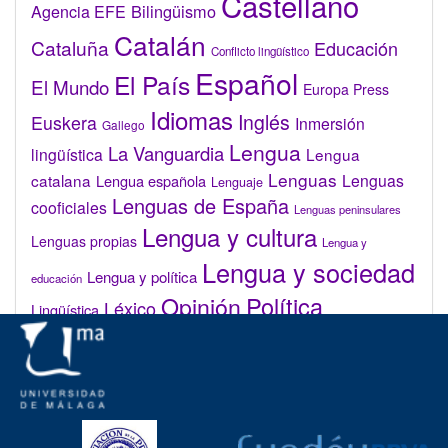
Castellano
Bilingüismo
Agencia EFE
Catalán
Cataluña
Educación
Conflicto lingüístico
Español
El País
El Mundo
Europa Press
Idiomas
Inglés
Euskera
Inmersión
Gallego
Lengua
La Vanguardia
lingüística
Lengua
Lenguas
catalana
Lenguas
Lengua española
Lenguaje
Lenguas de España
cooficiales
Lenguas peninsulares
Lengua y cultura
Lenguas propias
Lengua y
Lengua y sociedad
Lengua y política
educación
Opinión
Política
Léxico
Lingüística
lingüística
Real Academia de la Lengua Española (RAE)
Valenciano
Administrar