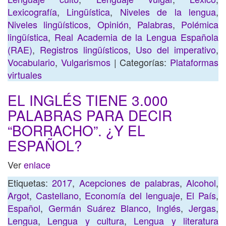
Lexicografía
,
Lingüística
,
Niveles de la lengua
,
Niveles lingüísticos
,
Opinión
,
Palabras
,
Polémica
lingüística
,
Real Academia de la Lengua Española
(RAE)
,
Registros lingüísticos
,
Uso del imperativo
,
Vocabulario
,
Vulgarismos
| Categorías:
Plataformas
virtuales
EL INGLÉS TIENE 3.000
PALABRAS PARA DECIR
“BORRACHO”. ¿Y EL
ESPAÑOL?
Ver
enlace
Etiquetas:
2017
,
Acepciones de palabras
,
Alcohol
,
Argot
,
Castellano
,
Economía del lenguaje
,
El País
,
Español
,
Germán Suárez Blanco
,
Inglés
,
Jergas
,
Lengua
,
Lengua y cultura
,
Lengua y literatura