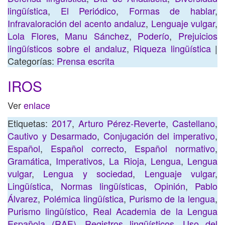
lingüística
,
El Periódico
,
Formas de hablar
,
Infravaloración del acento andaluz
,
Lenguaje vulgar
,
Lola Flores
,
Manu Sánchez
,
Poderío
,
Prejuicios
lingüísticos sobre el andaluz
,
Riqueza lingüística
|
Categorías:
Prensa escrita
IROS
Ver
enlace
Etiquetas:
2017
,
Arturo Pérez-Reverte
,
Castellano
,
Cautivo y Desarmado
,
Conjugación del imperativo
,
Español
,
Español correcto
,
Español normativo
,
Gramática
,
Imperativos
,
La Rioja
,
Lengua
,
Lengua
vulgar
,
Lengua y sociedad
,
Lenguaje vulgar
,
Lingüística
,
Normas lingüísticas
,
Opinión
,
Pablo
Álvarez
,
Polémica lingüística
,
Purismo de la lengua
,
Purismo lingüístico
,
Real Academia de la Lengua
Española (RAE)
,
Registros lingüísticos
,
Uso del