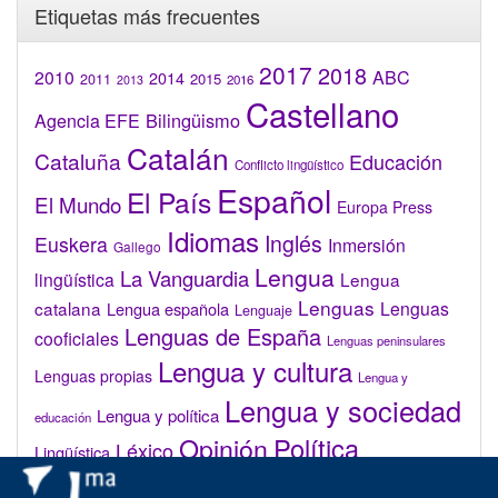
Etiquetas más frecuentes
2017
2018
2010
ABC
2014
2015
2011
2016
2013
Castellano
Bilingüismo
Agencia EFE
Catalán
Cataluña
Educación
Conflicto lingüístico
Español
El País
El Mundo
Europa Press
Idiomas
Inglés
Euskera
Inmersión
Gallego
Lengua
La Vanguardia
lingüística
Lengua
Lenguas
catalana
Lenguas
Lengua española
Lenguaje
Lenguas de España
cooficiales
Lenguas peninsulares
Lengua y cultura
Lenguas propias
Lengua y
Lengua y sociedad
Lengua y política
educación
Opinión
Política
Léxico
Lingüística
lingüística
Real Academia de la Lengua Española (RAE)