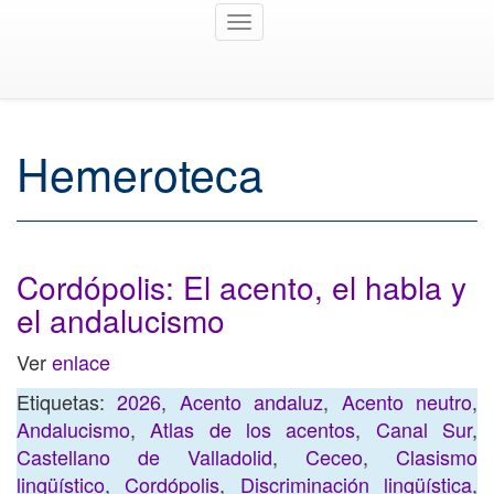
Toggle
navigation
Hemeroteca
Cordópolis: El acento, el habla y
el andalucismo
Ver
enlace
Etiquetas:
2026
,
Acento andaluz
,
Acento neutro
,
Andalucismo
,
Atlas de los acentos
,
Canal Sur
,
Castellano de Valladolid
,
Ceceo
,
Clasismo
lingüístico
,
Cordópolis
,
Discriminación lingüística
,