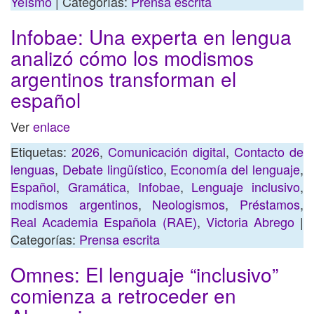
Yeísmo
| Categorías:
Prensa escrita
Infobae: Una experta en lengua
analizó cómo los modismos
argentinos transforman el
español
Ver
enlace
Etiquetas:
2026
,
Comunicación digital
,
Contacto de
lenguas
,
Debate lingüístico
,
Economía del lenguaje
,
Español
,
Gramática
,
Infobae
,
Lenguaje inclusivo
,
modismos argentinos
,
Neologismos
,
Préstamos
,
Real Academia Española (RAE)
,
Victoria Abrego
|
Categorías:
Prensa escrita
Omnes: El lenguaje “inclusivo”
comienza a retroceder en