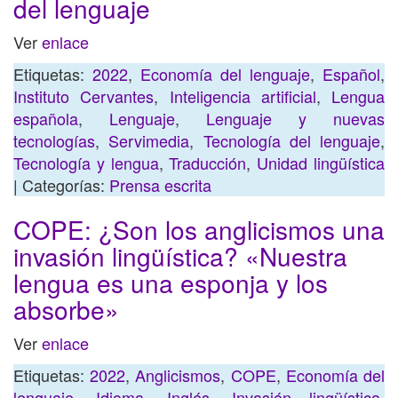
del lenguaje
Ver
enlace
Etiquetas:
2022
,
Economía del lenguaje
,
Español
,
Instituto Cervantes
,
Inteligencia artificial
,
Lengua
española
,
Lenguaje
,
Lenguaje y nuevas
tecnologías
,
Servimedia
,
Tecnología del lenguaje
,
Tecnología y lengua
,
Traducción
,
Unidad lingüística
| Categorías:
Prensa escrita
COPE: ¿Son los anglicismos una
invasión lingüística? «Nuestra
lengua es una esponja y los
absorbe»
Ver
enlace
Etiquetas:
2022
,
Anglicismos
,
COPE
,
Economía del
lenguaje
,
Idioma
,
Inglés
,
Invasión lingüística
,