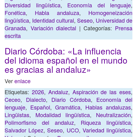
Diversidad lingüística
,
Economía del lenguaje
,
Fonética
,
Habla andaluza
,
Homogeneización
lingüística
,
Identidad cultural
,
Seseo
,
Universidad de
Granada
,
Variación dialectal
| Categorías:
Prensa
escrita
Diario Córdoba: «La influencia
del idioma español en el mundo
es gracias al andaluz»
Ver
enlace
Etiquetas:
2026
,
Andaluz
,
Aspiración de las eses
,
Ceceo
,
Dialecto
,
Diario Córdoba
,
Economía del
lenguaje
,
Español
,
Gramática
,
Hablas andaluzas
,
Lingüistas
,
Modalidad lingüística
,
Neutralización
,
Polimorfismo del andaluz
,
Riqueza lingüística
,
Salvador López
,
Seseo
,
UCO
,
Variedad lingüística
,