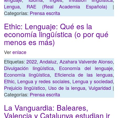
Lengua
,
RAE (Real Academia Española)
|
Categorías:
Prensa escrita
Ethic: Lenguaje: Qué es la
economía lingüística (o por qué
menos es más)
Ver
enlace
Etiquetas:
2022
,
Andaluz
,
Azahara Valverde Alonso
,
Divulgación lingüística
,
Economía del lenguaje
,
Economía lingüística
,
Eficiencia de las lenguas
,
Ethic
,
Lengua y redes sociales
,
Lengua y sociedad
,
Prejuicio lingüístico
,
Uso de la lengua
,
Vulgaridad
|
Categorías:
Prensa escrita
La Vanguardia: Baleares,
Valencia y Catalunya estudian ir