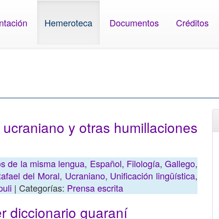
ntación
Hemeroteca
Documentos
Créditos
l ucraniano y otras humillaciones
os de la misma lengua
,
Español
,
Filología
,
Gallego
,
afael del Moral
,
Ucraniano
,
Unificación lingüística
,
uli
| Categorías:
Prensa escrita
r diccionario guaraní