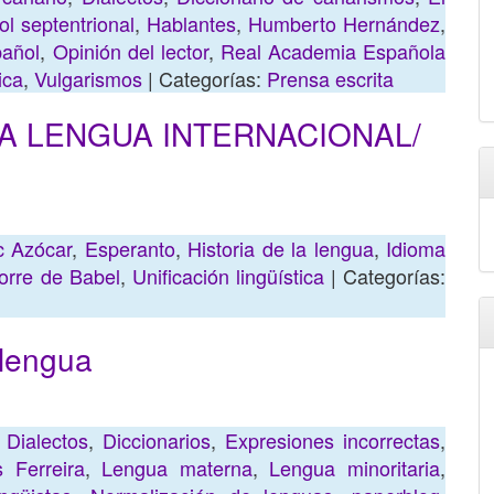
l septentrional
,
Hablantes
,
Humberto Hernández
,
pañol
,
Opinión del lector
,
Real Academia Española
ica
,
Vulgarismos
| Categorías:
Prensa escrita
NA LENGUA INTERNACIONAL/
c Azócar
,
Esperanto
,
Historia de la lengua
,
Idioma
orre de Babel
,
Unificación lingüística
| Categorías:
 lengua
,
Dialectos
,
Diccionarios
,
Expresiones incorrectas
,
 Ferreira
,
Lengua materna
,
Lengua minoritaria
,