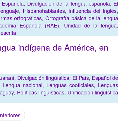
 Española
,
Divulgación de la lengua española
,
El
lenguaje
,
Hispanohablantes
,
Influencia del Inglés
,
rmas ortográficas
,
Ortografía básica de la lengua
ademia Española (RAE)
,
Unidad de la lengua
,
escrita
ngua indígena de América, en
uaraní
,
Divulgación lingüística
,
El País
,
Español de
,
Lengua nacional
,
Lenguas cooficiales
,
Lenguas
raguay
,
Políticas lingüísticas
,
Unificación lingüística
nteriores