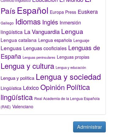
Conflicto lingüístico
Español
País
Euskera
Europa Press
Idiomas
Inglés
Inmersión
Gallego
Lengua
La Vanguardia
lingüística
Lengua catalana
Lengua española
Lenguaje
Lenguas de
Lenguas
Lenguas cooficiales
España
Lenguas propias
Lenguas peninsulares
Lengua y cultura
Lengua y educación
Lengua y sociedad
Lengua y política
Opinión
Política
Léxico
Lingüística
lingüística
Real Academia de la Lengua Española
Valenciano
(RAE)
Administrar