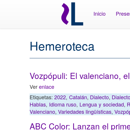
Inicio
Prese
Hemeroteca
Vozpópuli: El valenciano, e
Ver
enlace
Etiquetas:
2022
,
Catalán
,
Dialecto
,
Dialect
Hablas
,
Idioma ruso
,
Lengua y sociedad
,
R
Valenciano
,
Variedades lingüísticas
,
Vozpóp
ABC Color: Lanzan el prime