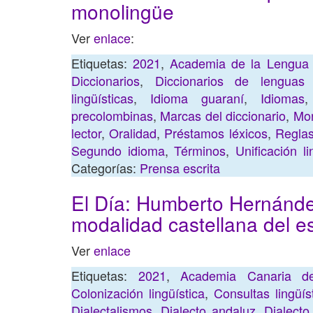
monolingüe
Ver
enlace
:
Etiquetas:
2021
,
Academia de la Lengua
Diccionarios
,
Diccionarios de lenguas 
lingüísticas
,
Idioma guaraní
,
Idiomas
precolombinas
,
Marcas del diccionario
,
Mon
lector
,
Oralidad
,
Préstamos léxicos
,
Reglas
Segundo idioma
,
Términos
,
Unificación li
Categorías:
Prensa escrita
El Día: Humberto Hernández
modalidad castellana del e
Ver
enlace
Etiquetas:
2021
,
Academia Canaria d
Colonización lingüística
,
Consultas lingüís
Dialectalismos
,
Dialecto andaluz
,
Dialecto