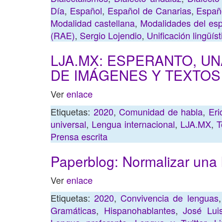
Día
,
Español
,
Español de Canarias
,
Españo
Modalidad castellana
,
Modalidades del es
(RAE)
,
Sergio Lojendio
,
Unificación lingüíst
LJA.MX: ESPERANTO, U
DE IMÁGENES Y TEXTOS
Ver
enlace
Etiquetas:
2020
,
Comunidad de habla
,
Eri
universal
,
Lengua internacional
,
LJA.MX
,
T
Prensa escrita
Paperblog: Normalizar una
Ver
enlace
Etiquetas:
2020
,
Convivencia de lenguas
Gramáticas
,
Hispanohablantes
,
José Luis