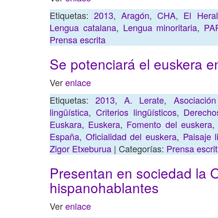
Etiquetas:
2013
,
Aragón
,
CHA
,
El Hera
Lengua catalana
,
Lengua minoritaria
,
PA
Prensa escrita
Se potenciará el euskera en
Ver
enlace
Etiquetas:
2013
,
A. Lerate
,
Asociació
lingüística
,
Criterios lingüísticos
,
Derechos
Euskara
,
Euskera
,
Fomento del euskera
España
,
Oficialidad del euskera
,
Paisaje l
Zigor Etxeburua
| Categorías:
Prensa escri
Presentan en sociedad la Or
hispanohablantes
Ver
enlace