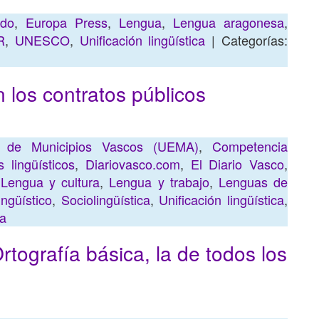
ldo
,
Europa Press
,
Lengua
,
Lengua aragonesa
,
R
,
UNESCO
,
Unificación lingüística
| Categorías:
 los contratos públicos
n de Municipios Vascos (UEMA)
,
Competencia
 lingüísticos
,
Diariovasco.com
,
El Diario Vasco
,
,
Lengua y cultura
,
Lengua y trabajo
,
Lenguas de
ingüístico
,
Sociolingüística
,
Unificación lingüística
,
ta
tografía básica, la de todos los