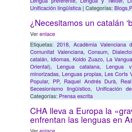
Lengua preferente
,
Lengua y Twitter
,
L
Unificación lingüística
| Categorías:
Blogs
,
P
¿Necesitamos un catalán ‘
Ver
enlace
Etiquetas:
2018
,
Acadèmia Valenciana d
Comunitat Valenciana
,
Consum
,
Dialecto
catalán
,
Idiomas
,
Koldo Zuazo
,
La Vangua
Oriental)
,
Lengua catalana
,
Lengua va
minorizadas
,
Lenguas propias
,
Les Corts 
Popular
,
PP
,
Raquel Andrés Durà
,
Real
Secesionismo lingüístico
,
Unificación d
Categorías:
Prensa escrita
CHA lleva a Europa la «grav
enfrentan las lenguas en 
Ver
enlace