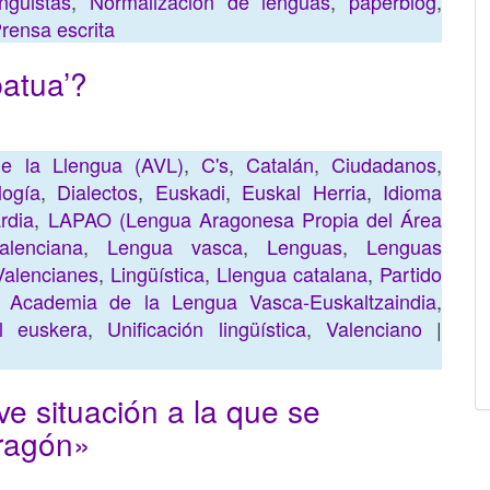
ingüistas
,
Normalización de lenguas
,
paperblog
,
rensa escrita
batua’?
e la Llengua (AVL)
,
C's
,
Catalán
,
Ciudadanos
,
logía
,
Dialectos
,
Euskadi
,
Euskal Herria
,
Idioma
rdia
,
LAPAO (Lengua Aragonesa Propia del Área
lenciana
,
Lengua vasca
,
Lenguas
,
Lenguas
Valencianes
,
Lingüística
,
Llengua catalana
,
Partido
 Academia de la Lengua Vasca-Euskaltzaindia
,
el euskera
,
Unificación lingüística
,
Valenciano
|
e situación a la que se
Aragón»