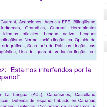
 Guaraní
,
Acepciones
,
Agencia EFE
,
Bilingüismo
,
indígenas
,
Gramática
,
Guaraní
,
Herramientas
,
Idiomas oficiales
,
Lengua nativa
,
Lenguas
olingüismo
,
Normalización lingüística
,
Opinión del
 ortográficas
,
Secretaría de Políticas Lingüísticas
,
ngüística
,
Uso del guaraní
,
Variación lingüística
|
: “Estamos interferidos por la
spañol”
e La Lengua (ACL)
,
Canarismos
,
Castellano
,
ticas
,
Defensa del español hablado en Canarias
,
 canario
,
Dialectos
,
Diccionario de canarismos
,
El