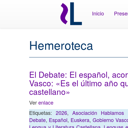
Inicio
Prese
Hemeroteca
El Debate: El español, acor
Vasco: «Es el último año 
castellano»
Ver
enlace
Etiquetas:
2026
,
Asociación Hablamos 
Debate
,
Español
,
Euskera
,
Gobierno Vasc
Lengua y Literatura Castellana
,
Lenguas e