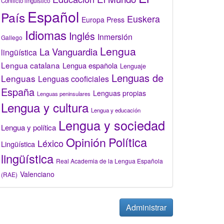
Conflicto lingüístico
Español
País
Euskera
Europa Press
Idiomas
Inglés
Inmersión
Gallego
Lengua
La Vanguardia
lingüística
Lengua catalana
Lengua española
Lenguaje
Lenguas de
Lenguas
Lenguas cooficiales
España
Lenguas propias
Lenguas peninsulares
Lengua y cultura
Lengua y educación
Lengua y sociedad
Lengua y política
Opinión
Política
Léxico
Lingüística
lingüística
Real Academia de la Lengua Española
Valenciano
(RAE)
Administrar