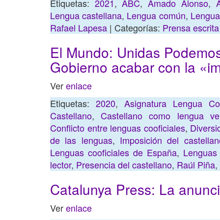
Etiquetas:
2021
,
ABC
,
Amado Alonso
,
Lengua castellana
,
Lengua común
,
Lengua
Rafael Lapesa
| Categorías:
Prensa escrita
El Mundo: Unidas Podemos y
Gobierno acabar con la «im
Ver
enlace
Etiquetas:
2020
,
Asignatura Lengua Coof
Castellano
,
Castellano como lengua veh
Conflicto entre lenguas cooficiales
,
Diversi
de las lenguas
,
Imposición del castellan
Lenguas cooficiales de España
,
Lenguas
lector
,
Presencia del castellano
,
Raúl Piña
,
Catalunya Press: La anunci
Ver
enlace