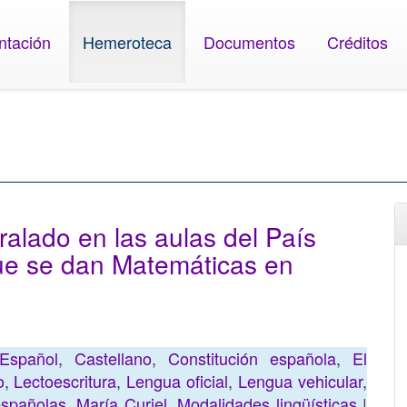
ntación
Hemeroteca
Documentos
Créditos
ralado en las aulas del País
que se dan Matemáticas en
Español
,
Castellano
,
Constitución española
,
El
o
,
Lectoescritura
,
Lengua oficial
,
Lengua vehicular
,
spañolas
,
María Curiel
,
Modalidades lingüísticas
|