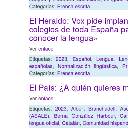
Categorías:
Prensa escrita
El Heraldo: Vox pide impla
colegios de toda España pa
conocer la lengua»
Ver
enlace
Etiquetas:
2023
,
Español
,
Lengua
,
Len
españolas
,
Normalización lingüística
,
Pr
Categorías:
Prensa escrita
El País: ¿A quién quieres m
Ver
enlace
Etiquetas:
2023
,
Albert Branchadell
,
As
(ASALE)
,
Berna González Harbour
,
Cam
lengua oficial
,
Catalán
,
Comunidad hispano