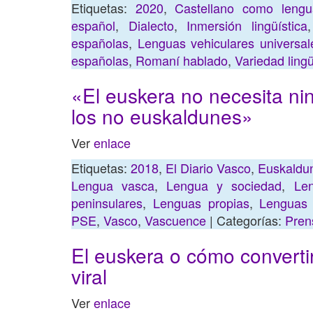
Etiquetas:
2020
,
Castellano como lengu
español
,
Dialecto
,
Inmersión lingüística
españolas
,
Lenguas vehiculares universal
españolas
,
Romaní hablado
,
Variedad ling
«El euskera no necesita ni
los no euskaldunes»
Ver
enlace
Etiquetas:
2018
,
El Diario Vasco
,
Euskaldu
Lengua vasca
,
Lengua y sociedad
,
Len
peninsulares
,
Lenguas propias
,
Lenguas 
PSE
,
Vasco
,
Vascuence
| Categorías:
Pren
El euskera o cómo converti
viral
Ver
enlace