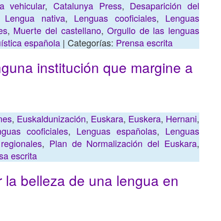
a vehicular
,
Catalunya Press
,
Desaparición del
,
Lengua nativa
,
Lenguas cooficiales
,
Lenguas
es
,
Muerte del castellano
,
Orgullo de las lenguas
üística española
| Categorías:
Prensa escrita
nguna institución que margine a
nes
,
Euskaldunización
,
Euskara
,
Euskera
,
Hernani
,
guas cooficiales
,
Lenguas españolas
,
Lenguas
regionales
,
Plan de Normalización del Euskara
,
sa escrita
r la belleza de una lengua en