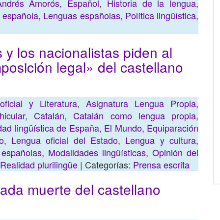
Andrés Amorós
,
Español
,
Historia de la lengua
,
 española
,
Lenguas españolas
,
Política lingüística
,
 los nacionalistas piden al
posición legal» del castellano
icial y Literatura
,
Asignatura Lengua Propia
,
icular
,
Catalán
,
Catalán como lengua propia
,
dad lingüística de España
,
El Mundo
,
Equiparación
o
,
Lengua oficial del Estado
,
Lengua y cultura
,
 españolas
,
Modalidades lingüísticas
,
Opinión del
Realidad plurilingüe
| Categorías:
Prensa escrita
ada muerte del castellano