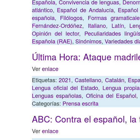
Española
,
Convivencia de lenguas
,
Denomi
atlántico
,
Español de Andalucía
,
Español 
española
,
Filólogos
,
Formas gramaticale
Fernández-Ordóñez
,
Italiano
,
Latín
,
Len
Opinión del lector
,
Peculiaridades lingüís
Española (RAE)
,
Sinónimos
,
Variedades di
Última Hora: Ataque madril
Ver
enlace
Etiquetas:
2021
,
Castellano
,
Catalán
,
Espa
Lengua oficial del Estado
,
Lengua propia
Lenguas españolas
,
Oficina del Español
Categorías:
Prensa escrita
ABC: Contra el español, la
Ver
enlace