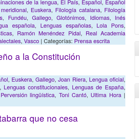
naciones de la lengua
,
El País
,
Español
,
Español
meridional
,
Euskera
,
Filología catalana
,
Filología
s
,
Fundéu
,
Gallego
,
Glotónimos
,
Idiomas
,
Inés
gua española
,
Lenguas españolas
,
Lola Pons
,
ticas
,
Ramón Menéndez Pidal
,
Real Academia
alectales
,
Vasco
| Categorías:
Prensa escrita
eño a la Constitución
ñol
,
Euskera
,
Gallego
,
Joan Riera
,
Lengua oficial
,
,
Lenguas constitucionales
,
Lenguas de España
,
,
Perversión lingüística
,
Toni Cantó
,
Ultima Hora
|
 tabarra que no cesa