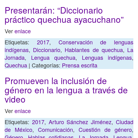
Presentarán: “Diccionario
práctico quechua ayacuchano”
Ver
enlace
Etiquetas:
2017
,
Conservación de lenguas
indígenas
,
Diccionario
,
Hablantes de quechua
,
La
Jornada
,
Lengua quechua
,
Lenguas indígenas
,
Quechua
| Categorías:
Prensa escrita
Promueven la inclusión de
género en la lengua a través de
video
Ver
enlace
Etiquetas:
2017
,
Arturo Sánchez Jiménez
,
Ciudad
de México
,
Comunicación
,
Cuestión de género
,
Género
,
Hablas cotidianas
,
La Jornada
,
Lengua
,