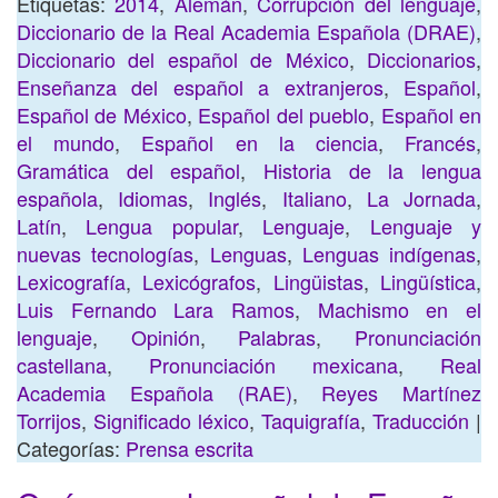
Etiquetas:
2014
,
Alemán
,
Corrupción del lenguaje
,
Diccionario de la Real Academia Española (DRAE)
,
Diccionario del español de México
,
Diccionarios
,
Enseñanza del español a extranjeros
,
Español
,
Español de México
,
Español del pueblo
,
Español en
el mundo
,
Español en la ciencia
,
Francés
,
Gramática del español
,
Historia de la lengua
española
,
Idiomas
,
Inglés
,
Italiano
,
La Jornada
,
Latín
,
Lengua popular
,
Lenguaje
,
Lenguaje y
nuevas tecnologías
,
Lenguas
,
Lenguas indígenas
,
Lexicografía
,
Lexicógrafos
,
Lingüistas
,
Lingüística
,
Luis Fernando Lara Ramos
,
Machismo en el
lenguaje
,
Opinión
,
Palabras
,
Pronunciación
castellana
,
Pronunciación mexicana
,
Real
Academia Española (RAE)
,
Reyes Martínez
Torrijos
,
Significado léxico
,
Taquigrafía
,
Traducción
|
Categorías:
Prensa escrita