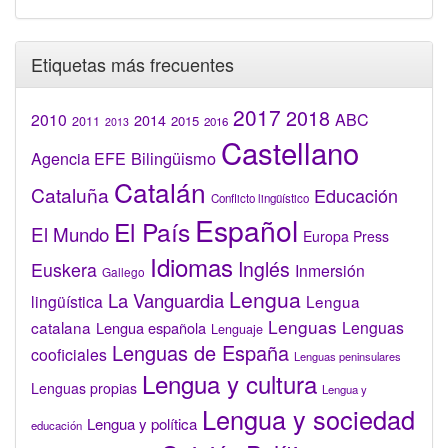
Etiquetas más frecuentes
2017
2018
2010
ABC
2014
2015
2011
2016
2013
Castellano
Bilingüismo
Agencia EFE
Catalán
Cataluña
Educación
Conflicto lingüístico
Español
El País
El Mundo
Europa Press
Idiomas
Inglés
Euskera
Inmersión
Gallego
Lengua
La Vanguardia
lingüística
Lengua
Lenguas
catalana
Lenguas
Lengua española
Lenguaje
Lenguas de España
cooficiales
Lenguas peninsulares
Lengua y cultura
Lenguas propias
Lengua y
Lengua y sociedad
Lengua y política
educación