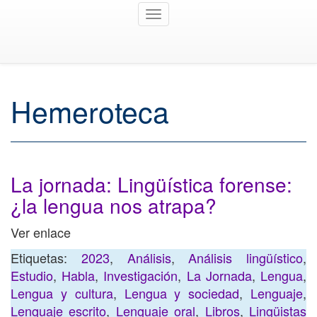
Toggle
navigation
Hemeroteca
La jornada: Lingüística forense:
¿la lengua nos atrapa?
Ver enlace
Etiquetas:
2023
,
Análisis
,
Análisis lingüístico
,
Estudio
,
Habla
,
Investigación
,
La Jornada
,
Lengua
,
Lengua y cultura
,
Lengua y sociedad
,
Lenguaje
,
Lenguaje escrito
,
Lenguaje oral
,
Libros
,
Lingüistas