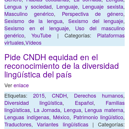
Lengua y sociedad
,
Lenguaje
,
Lenguaje sexista
,
Masculino genérico
,
Perspectiva de género
,
Sexismo de la lengua
,
Sexismo del lenguaje
,
Sexismo en el lenguaje
,
Uso del masculino
genérico
,
YouTube
| Categorías:
Plataformas
virtuales
,
Vídeos
Pide CNDH equidad en el
reconocimiento de la diversidad
lingüística del país
Ver
enlace
Etiquetas:
2015
,
CNDH
,
Derechos humanos
,
Diversidad lingüística
,
Español
,
Familias
lingüísticas
,
La Jornada
,
Lengua
,
Lengua materna
,
Lenguas indígenas
,
México
,
Patrimonio lingüístico
,
Traductores
,
Variantes lingüísticas
| Categorías: