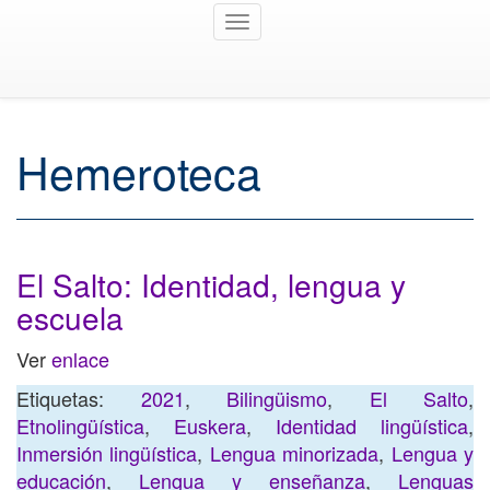
Toggle
navigation
Hemeroteca
El Salto: Identidad, lengua y
escuela
Ver
enlace
Etiquetas:
2021
,
Bilingüismo
,
El Salto
,
Etnolingüística
,
Euskera
,
Identidad lingüística
,
Inmersión lingüística
,
Lengua minorizada
,
Lengua y
educación
,
Lengua y enseñanza
,
Lenguas