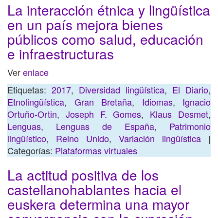
La interacción étnica y lingüística
en un país mejora bienes
públicos como salud, educación
e infraestructuras
Ver
enlace
Etiquetas:
2017
,
Diversidad lingüística
,
El Diario
,
Etnolingüística
,
Gran Bretaña
,
Idiomas
,
Ignacio
Ortuño-Ortin
,
Joseph F. Gomes
,
Klaus Desmet
,
Lenguas
,
Lenguas de España
,
Patrimonio
lingüístico
,
Reino Unido
,
Variación lingüística
|
Categorías:
Plataformas virtuales
La actitud positiva de los
castellanohablantes hacia el
euskera determina una mayor