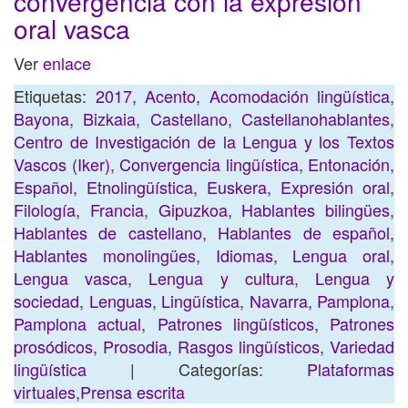
convergencia con la expresión
oral vasca
Ver
enlace
Etiquetas:
2017
,
Acento
,
Acomodación lingüística
,
Bayona
,
Bizkaia
,
Castellano
,
Castellanohablantes
,
Centro de Investigación de la Lengua y los Textos
Vascos (Iker)
,
Convergencia lingüística
,
Entonación
,
Español
,
Etnolingüística
,
Euskera
,
Expresión oral
,
Filología
,
Francia
,
Gipuzkoa
,
Hablantes bilingües
,
Hablantes de castellano
,
Hablantes de español
,
Hablantes monolingües
,
Idiomas
,
Lengua oral
,
Lengua vasca
,
Lengua y cultura
,
Lengua y
sociedad
,
Lenguas
,
Lingüística
,
Navarra
,
Pamplona
,
Pamplona actual
,
Patrones lingüísticos
,
Patrones
prosódicos
,
Prosodia
,
Rasgos lingüísticos
,
Variedad
lingüística
| Categorías:
Plataformas
virtuales
,
Prensa escrita