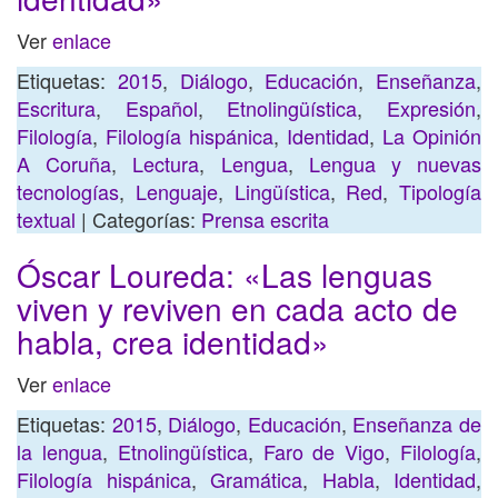
Ver
enlace
Etiquetas:
2015
,
Diálogo
,
Educación
,
Enseñanza
,
Escritura
,
Español
,
Etnolingüística
,
Expresión
,
Filología
,
Filología hispánica
,
Identidad
,
La Opinión
A Coruña
,
Lectura
,
Lengua
,
Lengua y nuevas
tecnologías
,
Lenguaje
,
Lingüística
,
Red
,
Tipología
textual
| Categorías:
Prensa escrita
Óscar Loureda: «Las lenguas
viven y reviven en cada acto de
habla, crea identidad»
Ver
enlace
Etiquetas:
2015
,
Diálogo
,
Educación
,
Enseñanza de
la lengua
,
Etnolingüística
,
Faro de Vigo
,
Filología
,
Filología hispánica
,
Gramática
,
Habla
,
Identidad
,