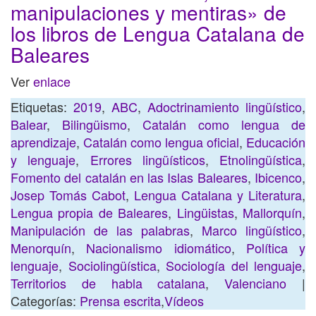
manipulaciones y mentiras» de
los libros de Lengua Catalana de
Baleares
Ver
enlace
Etiquetas:
2019
,
ABC
,
Adoctrinamiento lingüístico
,
Balear
,
Bilingüismo
,
Catalán como lengua de
aprendizaje
,
Catalán como lengua oficial
,
Educación
y lenguaje
,
Errores lingüísticos
,
Etnolingüística
,
Fomento del catalán en las Islas Baleares
,
Ibicenco
,
Josep Tomás Cabot
,
Lengua Catalana y Literatura
,
Lengua propia de Baleares
,
Lingüistas
,
Mallorquín
,
Manipulación de las palabras
,
Marco lingüístico
,
Menorquín
,
Nacionalismo idiomático
,
Política y
lenguaje
,
Sociolingüística
,
Sociología del lenguaje
,
Territorios de habla catalana
,
Valenciano
|
Categorías:
Prensa escrita
,
Vídeos