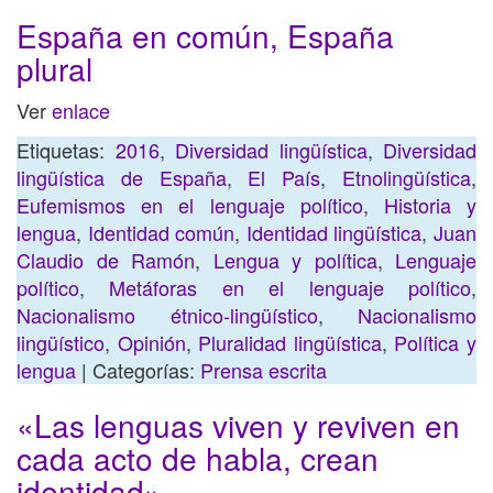
España en común, España
plural
Ver
enlace
Etiquetas:
2016
,
Diversidad lingüística
,
Diversidad
lingüística de España
,
El País
,
Etnolingüística
,
Eufemismos en el lenguaje político
,
Historia y
lengua
,
Identidad común
,
Identidad lingüística
,
Juan
Claudio de Ramón
,
Lengua y política
,
Lenguaje
político
,
Metáforas en el lenguaje político
,
Nacionalismo étnico-lingüístico
,
Nacionalismo
lingüístico
,
Opinión
,
Pluralidad lingüística
,
Política y
lengua
| Categorías:
Prensa escrita
«Las lenguas viven y reviven en
cada acto de habla, crean
identidad»