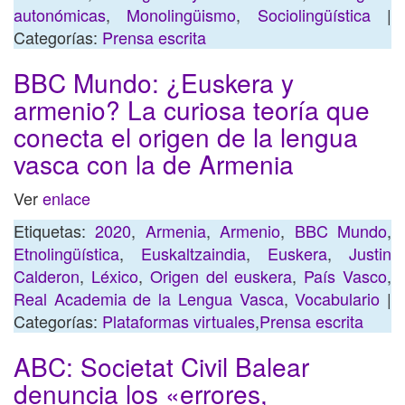
autonómicas
,
Monolingüismo
,
Sociolingüística
|
Categorías:
Prensa escrita
BBC Mundo: ¿Euskera y
armenio? La curiosa teoría que
conecta el origen de la lengua
vasca con la de Armenia
Ver
enlace
Etiquetas:
2020
,
Armenia
,
Armenio
,
BBC Mundo
,
Etnolingüística
,
Euskaltzaindia
,
Euskera
,
Justin
Calderon
,
Léxico
,
Origen del euskera
,
País Vasco
,
Real Academia de la Lengua Vasca
,
Vocabulario
|
Categorías:
Plataformas virtuales
,
Prensa escrita
ABC: Societat Civil Balear
denuncia los «errores,