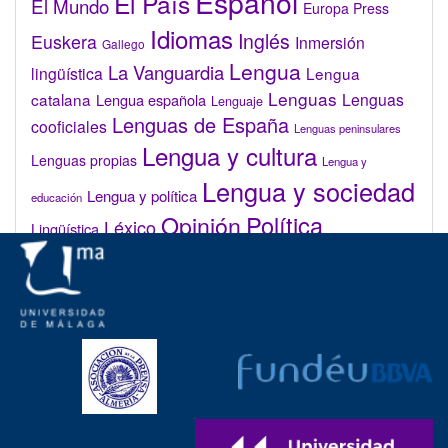
Español
El País
El Mundo
Europa Press
Idiomas
Inglés
Euskera
Inmersión
Gallego
Lengua
La Vanguardia
lingüística
Lengua
Lenguas
catalana
Lenguas
Lengua española
Lenguaje
Lenguas de España
cooficiales
Lenguas peninsulares
Lengua y cultura
Lenguas propias
Lengua y
Lengua y sociedad
Lengua y política
educación
Opinión
Política
Léxico
Lingüística
lingüística
Real Academia de la Lengua Española (RAE)
Valenciano
Administrar