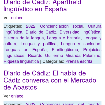
Diario de Cádiz: Apartheid
lingüístico en España
Ver
enlace
Etiquetas:
2022
,
Concienciación social
,
Cultura
lingüística
,
Diario de Cádiz
,
Diversidad lingüística
,
Historia de la lengua
,
Lengua e historia
,
Lengua y
cultura
,
Lengua y política
,
Lengua y sociedad
,
Lenguas en España
,
Plurilingüismo
,
Prejuicios
lingüísticos
,
Ricardo Guillermo Miranda Palomino
,
Riqueza lingüística
| Categorías:
Prensa escrita
Diario de Cádiz: El habla de
Cádiz conversa con el Mercado
de Abastos
Ver
enlace
Etiquetas:
2022
,
Conceptualización del mundo
,