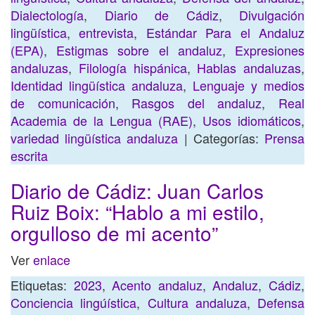
Dialectología
,
Diario de Cádiz
,
Divulgación
lingüística
,
entrevista
,
Estándar Para el Andaluz
(EPA)
,
Estigmas sobre el andaluz
,
Expresiones
andaluzas
,
Filología hispánica
,
Hablas andaluzas
,
Identidad lingüística andaluza
,
Lenguaje y medios
de comunicación
,
Rasgos del andaluz
,
Real
Academia de la Lengua (RAE)
,
Usos idiomáticos
,
variedad lingüística andaluza
| Categorías:
Prensa
escrita
Diario de Cádiz: Juan Carlos
Ruiz Boix: “Hablo a mi estilo,
orgulloso de mi acento”
Ver
enlace
Etiquetas:
2023
,
Acento andaluz
,
Andaluz
,
Cádiz
,
Conciencia lingúística
,
Cultura andaluza
,
Defensa