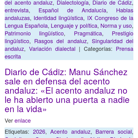
del acento andaluz
,
Dialectología
,
Diario de Cádiz
,
entrevista
,
Español de Andalucía
,
Hablas
andaluzas
,
Identidad lingüística
,
IX Congreso de la
Lengua Española
,
Lenguaje y política
,
Norma y uso
,
Patrimonio lingüístico
,
Pragmática
,
Prestigio
lingüístico
,
Rasgos del andaluz
,
Singularidad del
andaluz
,
Variación dialectal
| Categorías:
Prensa
escrita
Diario de Cádiz: Manu Sánchez
sale en defensa del acento
andaluz: «El acento andaluz no
le ha abierto una puerta a nadie
en la vida»
Ver
enlace
Etiquetas:
2026
,
Acento andaluz
,
Barrera social
,