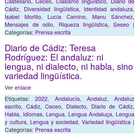
Castellano
,
Ceceo
,
Clasismo lingüístico
,
Diario de
Cádiz
,
Diversidad lingüística
,
Identidad andaluza
,
Isabel Morillo
,
Lucía Camino
,
Manu Sánchez
,
Mensajes de odio
,
Riqueza lingüística
,
Seseo
|
Categorías:
Prensa escrita
Diario de Cádiz: Teresa
Rodríguez: El andaluz: ni
lengua, ni dialecto, ni habla, sino
variedad lingüística.
Ver
enlace
Etiquetas:
2022
,
Andalucía
,
Andaluz
,
Andaluz
escrito
,
Cádiz
,
Ceceo
,
Dialecto
,
Diario de Cádiz
,
Habla
,
Idiomas
,
Lengua
,
Lengua Andaluça
,
Lengua
y cultura
,
Lengua y sociedad
,
Variedad lingüística
|
Categorías:
Prensa escrita