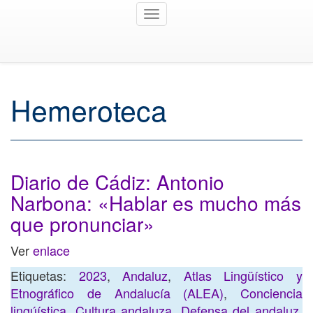
Toggle
navigation
Hemeroteca
Diario de Cádiz: Antonio
Narbona: «Hablar es mucho más
que pronunciar»
Ver
enlace
Etiquetas:
2023
,
Andaluz
,
Atlas Lingüístico y
Etnográfico de Andalucía (ALEA)
,
Conciencia
lingúística
,
Cultura andaluza
,
Defensa del andaluz
,