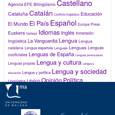
Castellano
Bilingüismo
Agencia EFE
Catalán
Cataluña
Educación
Conflicto lingüístico
Español
El País
El Mundo
Europa Press
Idiomas
Inglés
Euskera
Inmersión
Gallego
Lengua
La Vanguardia
lingüística
Lengua
Lenguas
catalana
Lenguas
Lengua española
Lenguaje
Lenguas de España
cooficiales
Lenguas peninsulares
Lengua y cultura
Lenguas propias
Lengua y
Lengua y sociedad
Lengua y política
educación
Opinión
Política
Léxico
Lingüística
lingüística
Real Academia de la Lengua Española (RAE)
Valenciano
Administrar