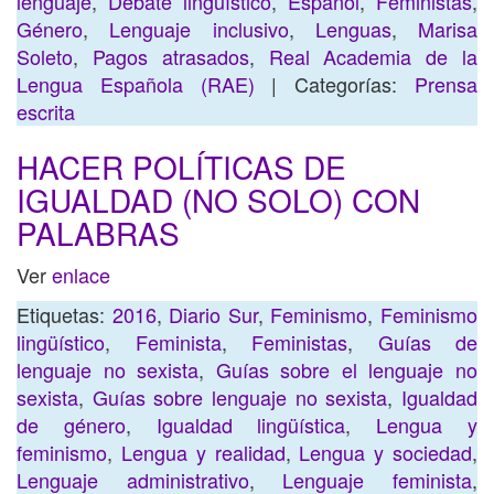
lenguaje
,
Debate lingüístico
,
Español
,
Feministas
,
Género
,
Lenguaje inclusivo
,
Lenguas
,
Marisa
Soleto
,
Pagos atrasados
,
Real Academia de la
Lengua Española (RAE)
| Categorías:
Prensa
escrita
HACER POLÍTICAS DE
IGUALDAD (NO SOLO) CON
PALABRAS
Ver
enlace
Etiquetas:
2016
,
Diario Sur
,
Feminismo
,
Feminismo
lingüístico
,
Feminista
,
Feministas
,
Guías de
lenguaje no sexista
,
Guías sobre el lenguaje no
sexista
,
Guías sobre lenguaje no sexista
,
Igualdad
de género
,
Igualdad lingüística
,
Lengua y
feminismo
,
Lengua y realidad
,
Lengua y sociedad
,
Lenguaje administrativo
,
Lenguaje feminista
,