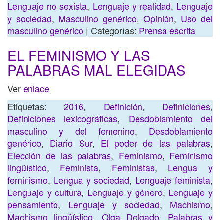
Lenguaje no sexista
,
Lenguaje y realidad
,
Lenguaje
y sociedad
,
Masculino genérico
,
Opinión
,
Uso del
masculino genérico
| Categorías:
Prensa escrita
EL FEMINISMO Y LAS
PALABRAS MAL ELEGIDAS
Ver
enlace
Etiquetas:
2016
,
Definición
,
Definiciones
,
Definiciones lexicográficas
,
Desdoblamiento del
masculino y del femenino
,
Desdoblamiento
genérico
,
Diario Sur
,
El poder de las palabras
,
Elección de las palabras
,
Feminismo
,
Feminismo
lingüístico
,
Feminista
,
Feministas
,
Lengua y
feminismo
,
Lengua y sociedad
,
Lenguaje feminista
,
Lenguaje y cultura
,
Lenguaje y género
,
Lenguaje y
pensamiento
,
Lenguaje y sociedad
,
Machismo
,
Machismo lingüístico
,
Olga Delgado
,
Palabras y