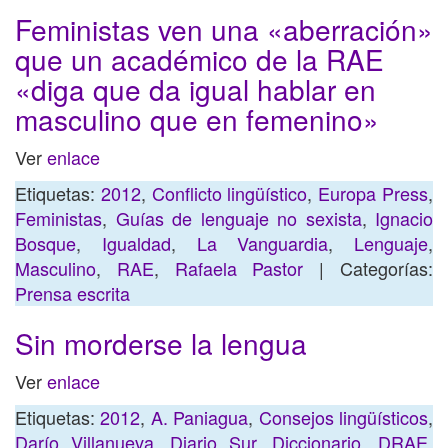
Feministas ven una «aberración»
que un académico de la RAE
«diga que da igual hablar en
masculino que en femenino»
Ver
enlace
Etiquetas:
2012
,
Conflicto lingüístico
,
Europa Press
,
Feministas
,
Guías de lenguaje no sexista
,
Ignacio
Bosque
,
Igualdad
,
La Vanguardia
,
Lenguaje
,
Masculino
,
RAE
,
Rafaela Pastor
| Categorías:
Prensa escrita
Sin morderse la lengua
Ver
enlace
Etiquetas:
2012
,
A. Paniagua
,
Consejos lingüísticos
,
Darío Villanueva
,
Diario Sur
,
Diccionario
,
DRAE
,