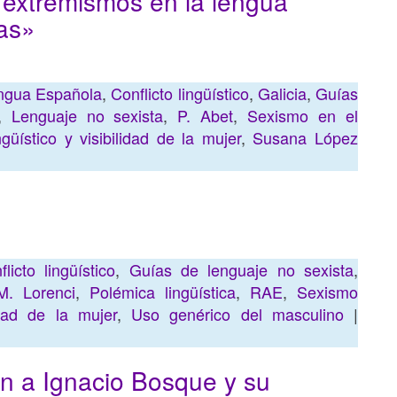
 extremismos en la lengua
las»
ngua Española
,
Conflicto lingüístico
,
Galicia
,
Guías
,
Lenguaje no sexista
,
P. Abet
,
Sexismo en el
güístico y visibilidad de la mujer
,
Susana López
flicto lingüístico
,
Guías de lenguaje no sexista
,
M. Lorenci
,
Polémica lingüística
,
RAE
,
Sexismo
idad de la mujer
,
Uso genérico del masculino
|
an a Ignacio Bosque y su