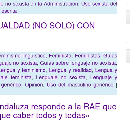
e no sexista en la Administración
,
Uso sexista del
 escrita
UALDAD (NO SOLO) CON
minismo lingüístico
,
Feminista
,
Feministas
,
Guías
guaje no sexista
,
Guías sobre lenguaje no sexista
,
Lengua y feminismo
,
Lengua y realidad
,
Lengua y
aje feminista
,
Lenguaje no sexista
,
Lenguaje y
 genérico
,
Opinión
,
Uso del masculino genérico
|
andaluza responde a la RAE que
que caber todos y todas»