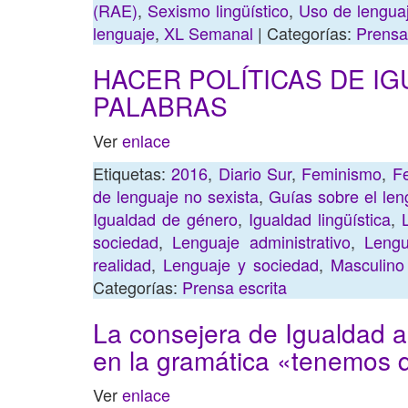
(RAE)
,
Sexismo lingüístico
,
Uso de lenguaj
lenguaje
,
XL Semanal
| Categorías:
Prensa
HACER POLÍTICAS DE IG
PALABRAS
Ver
enlace
Etiquetas:
2016
,
Diario Sur
,
Feminismo
,
Fe
de lenguaje no sexista
,
Guías sobre el len
Igualdad de género
,
Igualdad lingüística
,
sociedad
,
Lenguaje administrativo
,
Lengu
realidad
,
Lenguaje y sociedad
,
Masculino
Categorías:
Prensa escrita
La consejera de Igualdad 
en la gramática «tenemos 
Ver
enlace