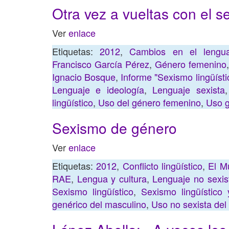
Otra vez a vueltas con el se
Ver
enlace
Etiquetas:
2012
,
Cambios en el lengua
Francisco García Pérez
,
Género femenino
Ignacio Bosque
,
Informe "Sexismo lingüístic
Lenguaje e ideología
,
Lenguaje sexista
lingüístico
,
Uso del género femenino
,
Uso g
Sexismo de género
Ver
enlace
Etiquetas:
2012
,
Conflicto lingüístico
,
El M
RAE
,
Lengua y cultura
,
Lenguaje no sexis
Sexismo lingüístico
,
Sexismo lingüístico 
genérico del masculino
,
Uso no sexista del