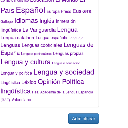
Conflicto lingüístico
Español
País
Euskera
Europa Press
Idiomas
Inglés
Inmersión
Gallego
Lengua
La Vanguardia
lingüística
Lengua catalana
Lengua española
Lenguaje
Lenguas de
Lenguas
Lenguas cooficiales
España
Lenguas propias
Lenguas peninsulares
Lengua y cultura
Lengua y educación
Lengua y sociedad
Lengua y política
Opinión
Política
Léxico
Lingüística
lingüística
Real Academia de la Lengua Española
Valenciano
(RAE)
Administrar