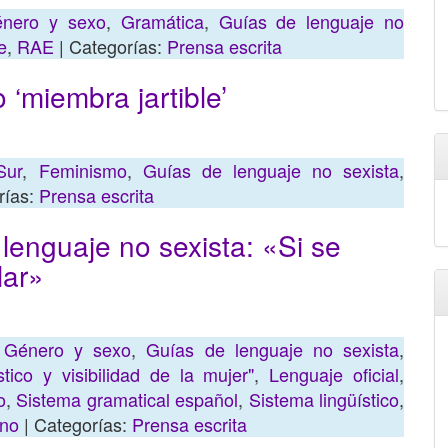
nero y sexo
,
Gramática
,
Guías de lenguaje no
e
,
RAE
| Categorías:
Prensa escrita
 ‘miembra jartible’
Sur
,
Feminismo
,
Guías de lenguaje no sexista
,
rías:
Prensa escrita
 lenguaje no sexista: «Si se
lar»
,
Género y sexo
,
Guías de lenguaje no sexista
,
tico y visibilidad de la mujer"
,
Lenguaje oficial
,
o
,
Sistema gramatical español
,
Sistema lingüístico
,
ino
| Categorías:
Prensa escrita