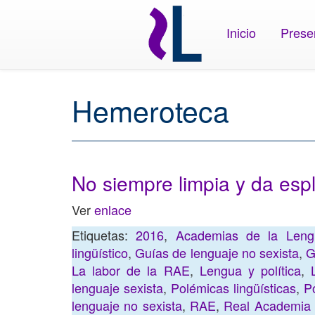
Inicio
Prese
Hemeroteca
No siempre limpia y da esp
Ver
enlace
Etiquetas:
2016
,
Academias de la Leng
lingüístico
,
Guías de lenguaje no sexista
,
G
La labor de la RAE
,
Lengua y política
,
lenguaje sexista
,
Polémicas lingüísticas
,
Po
lenguaje no sexista
,
RAE
,
Real Academia 