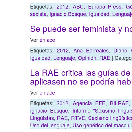
Etiquetas:
2012
,
ABC
,
Europa Press
,
Gé
sexista
,
Ignacio Bosque
,
Igualdad
,
Lenguaj
Se puede ser feminista y no
Ver
enlace
Etiquetas:
2012
,
Ana Barreales
,
Diario 
Igualdad
,
Lenguaje
,
Opinión
,
RAE
| Catego
La RAE critica las guías de
aplicasen no se podría hab
Ver
enlace
Etiquetas:
2012
,
Agencia EFE
,
BILRAE
Ignacio Bosque
,
Informe "Sexismo lingüís
Lingüistas
,
RAE
,
RTVE
,
Sexismo lingüístic
Uso del lenguaje
,
Uso genérico del mascul