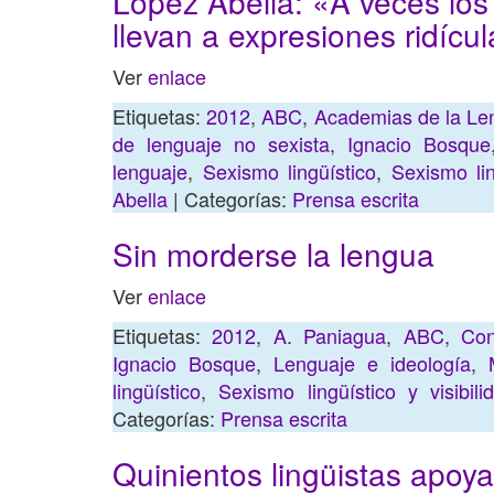
López Abella: «A veces los
llevan a expresiones ridícu
Ver
enlace
Etiquetas:
2012
,
ABC
,
Academias de la Le
de lenguaje no sexista
,
Ignacio Bosque
lenguaje
,
Sexismo lingüístico
,
Sexismo lin
Abella
| Categorías:
Prensa escrita
Sin morderse la lengua
Ver
enlace
Etiquetas:
2012
,
A. Paniagua
,
ABC
,
Con
Ignacio Bosque
,
Lenguaje e ideología
,
lingüístico
,
Sexismo lingüístico y visibil
Categorías:
Prensa escrita
Quinientos lingüistas apoy