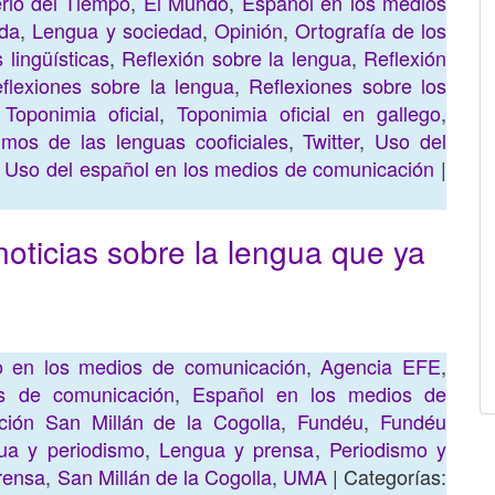
erio del Tiempo
,
El Mundo
,
Español en los medios
ada
,
Lengua y sociedad
,
Opinión
,
Ortografía de los
 lingüísticas
,
Reflexión sobre la lengua
,
Reflexión
flexiones sobre la lengua
,
Reflexiones sobre los
,
Toponimia oficial
,
Toponimia oficial en gallego
,
imos de las lenguas cooficiales
,
Twitter
,
Uso del
,
Uso del español en los medios de comunicación
|
ticias sobre la lengua que ya
no en los medios de comunicación
,
Agencia EFE
,
s de comunicación
,
Español en los medios de
ción San Millán de la Cogolla
,
Fundéu
,
Fundéu
ua y periodismo
,
Lengua y prensa
,
Periodismo y
rensa
,
San Millán de la Cogolla
,
UMA
| Categorías: