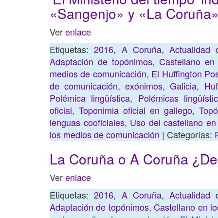
«Sangenjo» y «La Coruña
Ver
enlace
Etiquetas:
2016
,
A Coruña
,
Actualidad 
Adaptación de topónimos
,
Castellano en
medios de comunicación
,
El Huffington Pos
de comunicación
,
exónimos
,
Galicia
,
Huf
Polémica lingüística
,
Polémicas lingüísti
oficial
,
Toponimia oficial en gallego
,
Topó
lenguas cooficiales
,
Uso del castellano e
los medios de comunicación
| Categorías:
La Coruña o A Coruña ¿De 
Ver
enlace
Etiquetas:
2016
,
A Coruña
,
Actualidad 
Adaptación de topónimos
,
Castellano en l