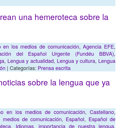
crean una hemeroteca sobre la
no en los medios de comunicación
,
Agencia EFE
,
ación del Español Urgente (Fundéu BBVA)
,
ga
,
Lengua y actualidad
,
Lengua y cultura
,
Lengua
ión
| Categorías:
Prensa escrita
ticias sobre la lengua que ya
ano en los medios de comunicación
,
Castellano
,
s medios de comunicación
,
Español
,
Español de
teca
,
Idiomas
,
importancia de nuestra lengua
,