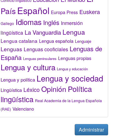
Conflicto lingüístico
Español
País
Euskera
Europa Press
Idiomas
Inglés
Inmersión
Gallego
Lengua
La Vanguardia
lingüística
Lengua catalana
Lengua española
Lenguaje
Lenguas de
Lenguas
Lenguas cooficiales
España
Lenguas propias
Lenguas peninsulares
Lengua y cultura
Lengua y educación
Lengua y sociedad
Lengua y política
Opinión
Política
Léxico
Lingüística
lingüística
Real Academia de la Lengua Española
Valenciano
(RAE)
Administrar