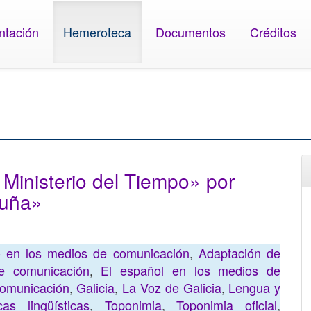
ntación
Hemeroteca
Documentos
Créditos
 Ministerio del Tiempo» por
ruña»
no en los medios de comunicación
,
Adaptación de
e comunicación
,
El español en los medios de
comunicación
,
Galicia
,
La Voz de Galicia
,
Lengua y
cas lingüísticas
,
Toponimia
,
Toponimia oficial
,