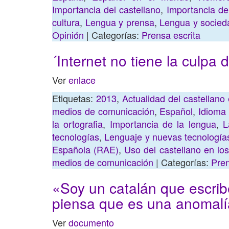
Importancia del castellano
,
Importancia de
cultura
,
Lengua y prensa
,
Lengua y socied
Opinión
| Categorías:
Prensa escrita
´Internet no tiene la culpa 
Ver
enlace
Etiquetas:
2013
,
Actualidad del castellan
medios de comunicación
,
Español
,
Idioma
la ortografia
,
Importancia de la lengua
,
L
tecnologías
,
Lenguaje y nuevas tecnología
Española (RAE)
,
Uso del castellano en l
medios de comunicación
| Categorías:
Pren
«Soy un catalán que escrib
piensa que es una anomal
Ver
documento