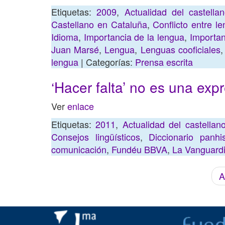
Etiquetas:
2009
,
Actualidad del castell
Castellano en Cataluña
,
Conflicto entre le
Idioma
,
Importancia de la lengua
,
Importan
Juan Marsé
,
Lengua
,
Lenguas cooficiales
lengua
| Categorías:
Prensa escrita
‘Hacer falta’ no es una expr
Ver
enlace
Etiquetas:
2011
,
Actualidad del castella
Consejos lingüísticos
,
Diccionario panh
comunicación
,
Fundéu BBVA
,
La Vanguard
A