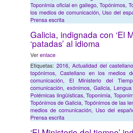
Toponimia oficial en gallego
,
Topónimos
,
T
los medios de comunicación
,
Uso del esp
Prensa escrita
Galicia, indignada con ‘El M
‘patadas’ al idioma
Ver
enlace
Etiquetas:
2016
,
Actualidad del castella
topónimos
,
Castellano en los medios d
comunicación
,
El Ministerio del Tiemp
comunicación
,
exónimos
,
Galicia
,
Lengua
Polémicas lingüísticas
,
Toponimia
,
Toponimi
Topónimos de Galicia
,
Topónimos de las le
medios de comunicación
,
Uso del españ
Prensa escrita
‘El Ministerio del tiempo’ in