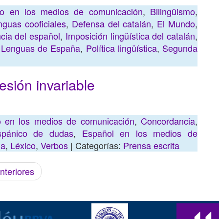
ano en los medios de comunicación
,
Bilingüismo
,
nguas cooficiales
,
Defensa del catalán
,
El Mundo
,
cia del español
,
Imposición lingüística del catalán
,
,
Lenguas de España
,
Política lingüística
,
Segunda
esión invariable
no en los medios de comunicación
,
Concordancia
,
ispánico de dudas
,
Español en los medios de
ia
,
Léxico
,
Verbos
| Categorías:
Prensa escrita
nteriores