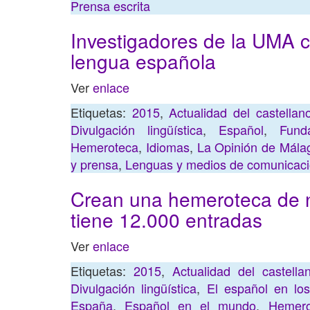
Prensa escrita
Investigadores de la UMA 
lengua española
Ver
enlace
Etiquetas:
2015
,
Actualidad del castella
Divulgación lingüística
,
Español
,
Fund
Hemeroteca
,
Idiomas
,
La Opinión de Mála
y prensa
,
Lenguas y medios de comunicac
Crean una hemeroteca de no
tiene 12.000 entradas
Ver
enlace
Etiquetas:
2015
,
Actualidad del castell
Divulgación lingüística
,
El español en lo
España
,
Español en el mundo
,
Hemero