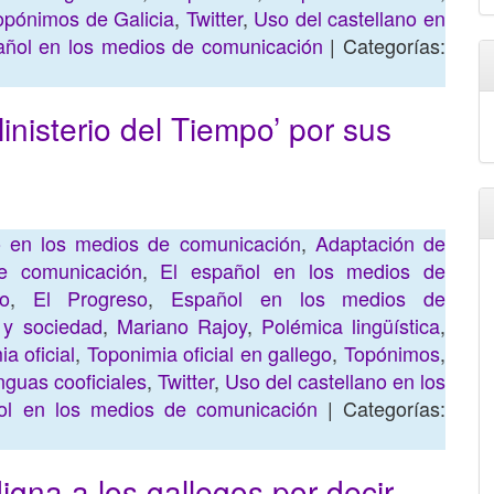
opónimos de Galicia
,
Twitter
,
Uso del castellano en
añol en los medios de comunicación
| Categorías:
inisterio del Tiempo’ por sus
no en los medios de comunicación
,
Adaptación de
e comunicación
,
El español en los medios de
o
,
El Progreso
,
Español en los medios de
 y sociedad
,
Mariano Rajoy
,
Polémica lingüística
,
a oficial
,
Toponimia oficial en gallego
,
Topónimos
,
nguas cooficiales
,
Twitter
,
Uso del castellano en los
ol en los medios de comunicación
| Categorías:
digna a los gallegos por decir