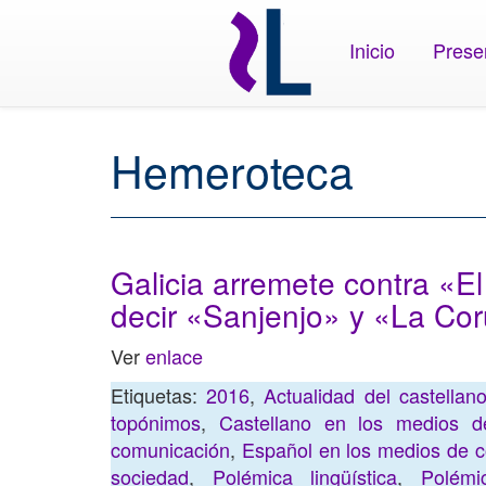
Inicio
Prese
Hemeroteca
Galicia arremete contra «El
decir «Sanjenjo» y «La Co
Ver
enlace
Etiquetas:
2016
,
Actualidad del castella
topónimos
,
Castellano en los medios d
comunicación
,
Español en los medios de 
sociedad
,
Polémica lingüística
,
Polémi