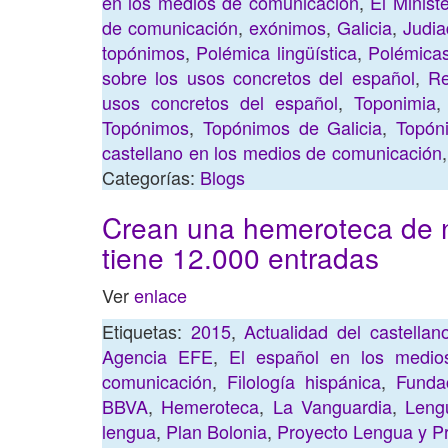
en los medios de comunicación
,
El Minist
de comunicación
,
exónimos
,
Galicia
,
Judi
topónimos
,
Polémica lingüística
,
Polémicas
sobre los usos concretos del español
,
Re
usos concretos del español
,
Toponimia
Topónimos
,
Topónimos de Galicia
,
Topón
castellano en los medios de comunicación
Categorías:
Blogs
Crean una hemeroteca de no
tiene 12.000 entradas
Ver
enlace
Etiquetas:
2015
,
Actualidad del castella
Agencia EFE
,
El español en los medio
comunicación
,
Filología hispánica
,
Funda
BBVA
,
Hemeroteca
,
La Vanguardia
,
Leng
lengua
,
Plan Bolonia
,
Proyecto Lengua y P