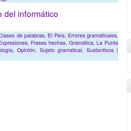
lo del informático
Clases de palabras
,
El País
,
Errores gramaticales
,
Expresiones
,
Frases hechas
,
Gramática
,
La Punta
ología
,
Opinión
,
Sujeto gramatical
,
Sustantivos
|