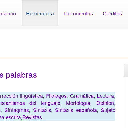
ntación
Hemeroteca
Documentos
Créditos
s palabras
rrección lingüística
,
Filólogos
,
Gramática
,
Lectura
,
ecanismos del lenguaje
,
Morfología
,
Opinión
,
a
,
Sintagmas
,
Sintaxis
,
Sintaxis española
,
Sujeto
a escrita
,
Revistas