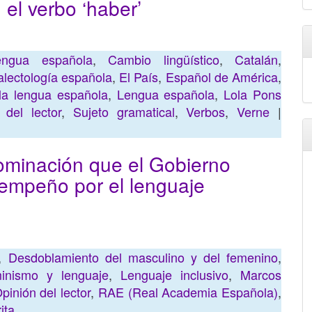
el verbo ‘haber’
ngua española
,
Cambio lingüístico
,
Catalán
,
alectología española
,
El País
,
Español de América
,
 la lengua española
,
Lengua española
,
Lola Pons
 del lector
,
Sujeto gramatical
,
Verbos
,
Verne
|
ominación que el Gobierno
 empeño por el lenguaje
,
Desdoblamiento del masculino y del femenino
,
inismo y lenguaje
,
Lenguaje inclusivo
,
Marcos
pinión del lector
,
RAE (Real Academia Española)
,
ita