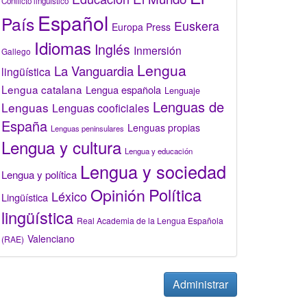
Conflicto lingüístico
Español
País
Euskera
Europa Press
Idiomas
Inglés
Inmersión
Gallego
Lengua
La Vanguardia
lingüística
Lengua catalana
Lengua española
Lenguaje
Lenguas de
Lenguas
Lenguas cooficiales
España
Lenguas propias
Lenguas peninsulares
Lengua y cultura
Lengua y educación
Lengua y sociedad
Lengua y política
Opinión
Política
Léxico
Lingüística
lingüística
Real Academia de la Lengua Española
Valenciano
(RAE)
Administrar