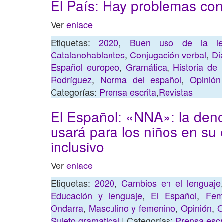
El País: Hay problemas con 
Ver
enlace
Etiquetas:
2020
,
Buen uso de la le
Catalanohablantes
,
Conjugación verbal
,
Di
Español europeo
,
Gramática
,
Historia de
Rodríguez
,
Norma del español
,
Opinión
Categorías:
Prensa escrita
,
Revistas
El Español: «NNA»: la den
usará para los niños en su
inclusivo
Ver
enlace
Etiquetas:
2020
,
Cambios en el lenguaje
Educación y lenguaje
,
El Español
,
Fem
Ondarra
,
Masculino y femenino
,
Opinión
,
O
Sujeto gramatical
| Categorías:
Prensa escr