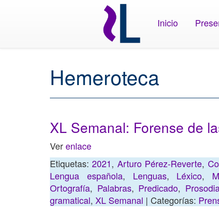
Inicio
Prese
Hemeroteca
XL Semanal: Forense de la
Ver
enlace
Etiquetas:
2021
,
Arturo Pérez-Reverte
,
Co
Lengua española
,
Lenguas
,
Léxico
,
M
Ortografía
,
Palabras
,
Predicado
,
Prosodi
gramatical
,
XL Semanal
| Categorías:
Prens