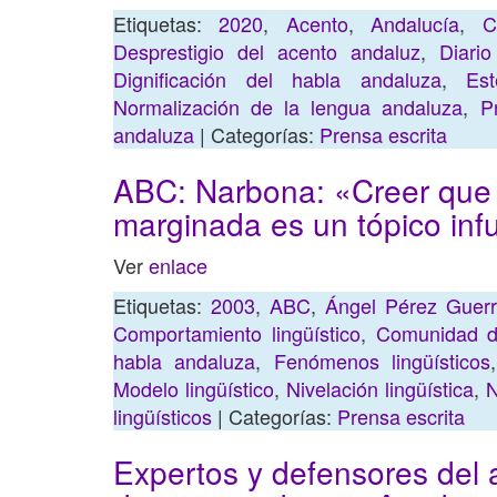
Etiquetas:
2020
,
Acento
,
Andalucía
,
C
Desprestigio del acento andaluz
,
Diario
Dignificación del habla andaluza
,
Es
Normalización de la lengua andaluza
,
P
andaluza
| Categorías:
Prensa escrita
ABC: Narbona: «Creer que 
marginada es un tópico in
Ver
enlace
Etiquetas:
2003
,
ABC
,
Ángel Pérez Guer
Comportamiento lingüístico
,
Comunidad d
habla andaluza
,
Fenómenos lingüísticos
Modelo lingüístico
,
Nivelación lingüística
,
N
lingüísticos
| Categorías:
Prensa escrita
Expertos y defensores del 