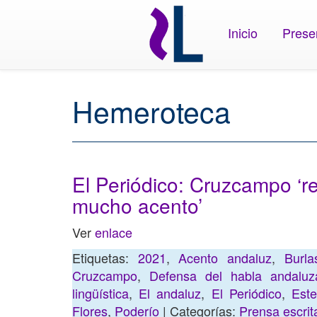
Inicio
Prese
Hemeroteca
El Periódico: Cruzcampo ‘re
mucho acento’
Ver
enlace
Etiquetas:
2021
,
Acento andaluz
,
Burla
Cruzcampo
,
Defensa del habla andaluz
lingüística
,
El andaluz
,
El Periódico
,
Este
Flores
,
Poderío
| Categorías:
Prensa escrit