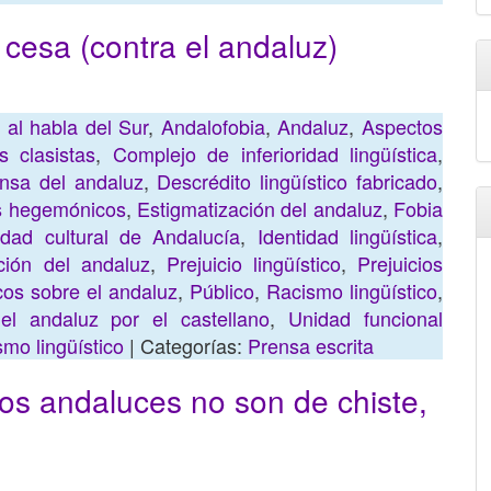
 cesa (contra el andaluz)
 al habla del Sur
,
Andalofobia
,
Andaluz
,
Aspectos
s clasistas
,
Complejo de inferioridad lingüística
,
nsa del andaluz
,
Descrédito lingüístico fabricado
,
s hegemónicos
,
Estigmatización del andaluz
,
Fobia
idad cultural de Andalucía
,
Identidad lingüística
,
ción del andaluz
,
Prejuicio lingüístico
,
Prejuicios
icos sobre el andaluz
,
Público
,
Racismo lingüístico
,
del andaluz por el castellano
,
Unidad funcional
smo lingüístico
| Categorías:
Prensa escrita
tos andaluces no son de chiste,