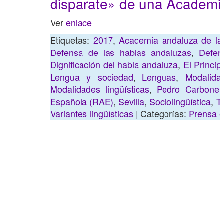
disparate» de una Academi
Ver
enlace
Etiquetas:
2017
,
Academia andaluza de l
Defensa de las hablas andaluzas
,
Defe
Dignificación del habla andaluza
,
El Princip
Lengua y sociedad
,
Lenguas
,
Modalid
Modalidades lingüísticas
,
Pedro Carbone
Española (RAE)
,
Sevilla
,
Sociolingüística
,
T
Variantes lingüísticas
| Categorías:
Prensa 