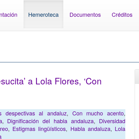
ntación
Hemeroteca
Documentos
Créditos
sucita’ a Lola Flores, ‘Con
s despectivas al andaluz
,
Con mucho acento
,
a
,
Dignificación del habla andaluza
,
Diversidad
reo
,
Estigmas lingüísticos
,
Habla andaluza
,
Lola
a