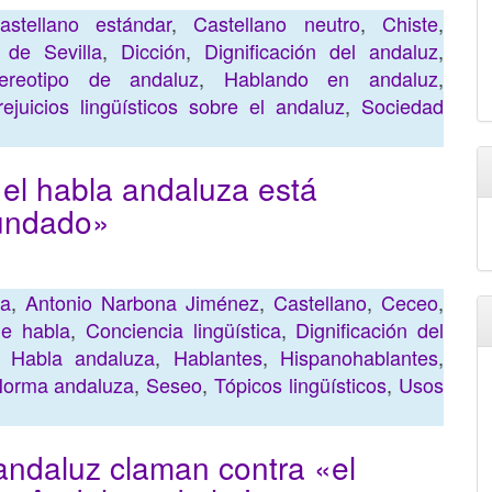
astellano estándar
,
Castellano neutro
,
Chiste
,
 de Sevilla
,
Dicción
,
Dignificación del andaluz
,
tereotipo de andaluz
,
Hablando en andaluz
,
rejuicios lingüísticos sobre el andaluz
,
Sociedad
el habla andaluza está
fundado»
ra
,
Antonio Narbona Jiménez
,
Castellano
,
Ceceo
,
e habla
,
Conciencia lingüística
,
Dignificación del
,
Habla andaluza
,
Hablantes
,
Hispanohablantes
,
orma andaluza
,
Seseo
,
Tópicos lingüísticos
,
Usos
andaluz claman contra «el