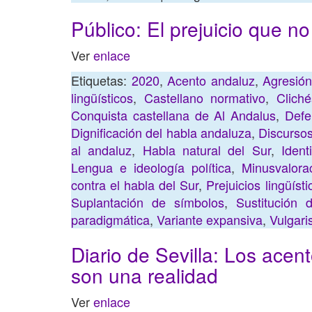
Público: El prejuicio que no
Ver
enlace
Etiquetas:
2020
,
Acento andaluz
,
Agresión
lingüísticos
,
Castellano normativo
,
Cliché
Conquista castellana de Al Andalus
,
Defe
Dignificación del habla andaluza
,
Discurso
al andaluz
,
Habla natural del Sur
,
Ident
Lengua e ideología política
,
Minusvalora
contra el habla del Sur
,
Prejuicios lingüíst
Suplantación de símbolos
,
Sustitución 
paradigmática
,
Variante expansiva
,
Vulgari
Diario de Sevilla: Los acen
son una realidad
Ver
enlace