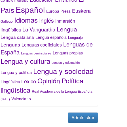
Conflicto lingüístico
Español
País
Euskera
Europa Press
Idiomas
Inglés
Inmersión
Gallego
Lengua
La Vanguardia
lingüística
Lengua catalana
Lengua española
Lenguaje
Lenguas de
Lenguas
Lenguas cooficiales
España
Lenguas propias
Lenguas peninsulares
Lengua y cultura
Lengua y educación
Lengua y sociedad
Lengua y política
Opinión
Política
Léxico
Lingüística
lingüística
Real Academia de la Lengua Española
Valenciano
(RAE)
Administrar