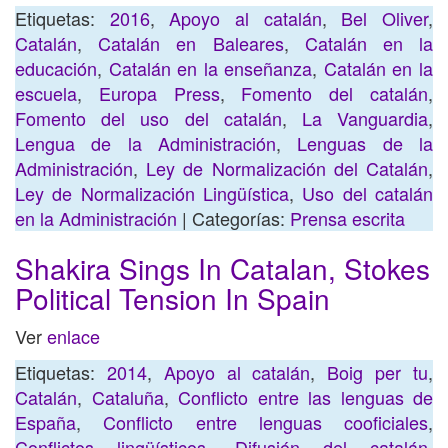
Etiquetas:
2016
,
Apoyo al catalán
,
Bel Oliver
,
Catalán
,
Catalán en Baleares
,
Catalán en la
educación
,
Catalán en la enseñanza
,
Catalán en la
escuela
,
Europa Press
,
Fomento del catalán
,
Fomento del uso del catalán
,
La Vanguardia
,
Lengua de la Administración
,
Lenguas de la
Administración
,
Ley de Normalización del Catalán
,
Ley de Normalización Lingüística
,
Uso del catalán
en la Administración
| Categorías:
Prensa escrita
Shakira Sings In Catalan, Stokes
Political Tension In Spain
Ver
enlace
Etiquetas:
2014
,
Apoyo al catalán
,
Boig per tu
,
Catalán
,
Cataluña
,
Conflicto entre las lenguas de
España
,
Conflicto entre lenguas cooficiales
,
Conflictos lingüísticos
,
Difusión del catalán
,