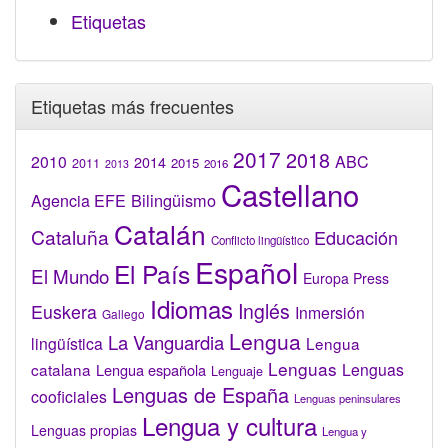
Etiquetas
Etiquetas más frecuentes
2017
2018
2010
ABC
2014
2015
2011
2016
2013
Castellano
Bilingüismo
Agencia EFE
Catalán
Cataluña
Educación
Conflicto lingüístico
Español
El País
El Mundo
Europa Press
Idiomas
Inglés
Euskera
Inmersión
Gallego
Lengua
La Vanguardia
lingüística
Lengua
Lenguas
catalana
Lenguas
Lengua española
Lenguaje
Lenguas de España
cooficiales
Lenguas peninsulares
Lengua y cultura
Lenguas propias
Lengua y