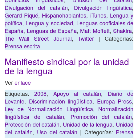
Divulgación del catalán
,
Divulgación lingüística
,
Gerard Piqué
,
Hispanohablantes
,
iTunes
,
Lengua y
política
,
Lengua y sociedad
,
Lenguas cooficiales de
España
,
Lenguas de España
,
Matt Moffett
,
Shakira
,
The Wall Street Journal
,
Twitter
| Categorías:
Prensa escrita
Manifiesto sindical por la unidad
de la lengua
Ver
enlace
Etiquetas:
2008
,
Apoyo al catalán
,
Diario de
Levante
,
Discriminación lingüística
,
Europa Press
,
Ley de Normalización Lingüística
,
Normalización
lingüística del catalán
,
Promoción del catalán
,
Protección del catalán
,
Unidad de la lengua
,
Unidad
del catalán
,
Uso del catalán
| Categorías:
Prensa