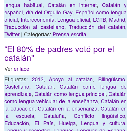
lengua habitual
,
Catalán en internet
,
Catalán y
español
,
día del Orgullo Gay
,
Español como lengua
oficial
,
Intereconomía
,
Lengua oficial
,
LGTB
,
Madrid
,
Traducción al castellano
,
Traducción del catalán
,
Twitter
| Categorías:
Prensa escrita
“El 80% de padres votó por el
catalán”
Ver
enlace
Etiquetas:
2013
,
Apoyo al catalán
,
Bilingüismo
,
Castellano
,
Catalán
,
Catalán como lengua de
aprendizaje
,
Catalán como lengua principal
,
Catalán
como lengua vehicular de la enseñanza
,
Catalán en
la educación
,
Catalán en la enseñanza
,
Catalán en
la escuela
,
Cataluña
,
Conflicto lingüístico
,
Educación
,
El País
,
Huelga
,
Lengua y cultura
,
Lengua y sociedad
,
Lenguas
,
Lenguas de España
,