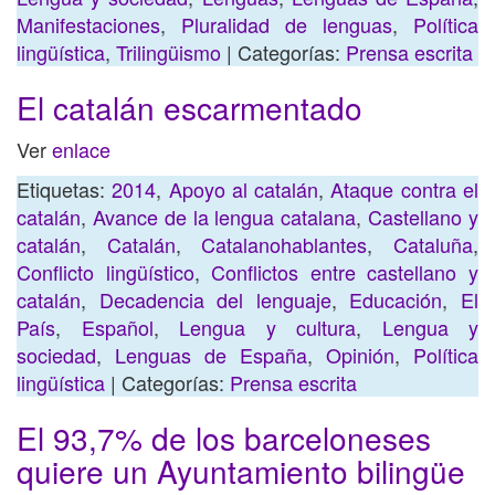
Manifestaciones
,
Pluralidad de lenguas
,
Política
lingüística
,
Trilingüismo
| Categorías:
Prensa escrita
El catalán escarmentado
Ver
enlace
Etiquetas:
2014
,
Apoyo al catalán
,
Ataque contra el
catalán
,
Avance de la lengua catalana
,
Castellano y
catalán
,
Catalán
,
Catalanohablantes
,
Cataluña
,
Conflicto lingüístico
,
Conflictos entre castellano y
catalán
,
Decadencia del lenguaje
,
Educación
,
El
País
,
Español
,
Lengua y cultura
,
Lengua y
sociedad
,
Lenguas de España
,
Opinión
,
Política
lingüística
| Categorías:
Prensa escrita
El 93,7% de los barceloneses
quiere un Ayuntamiento bilingüe