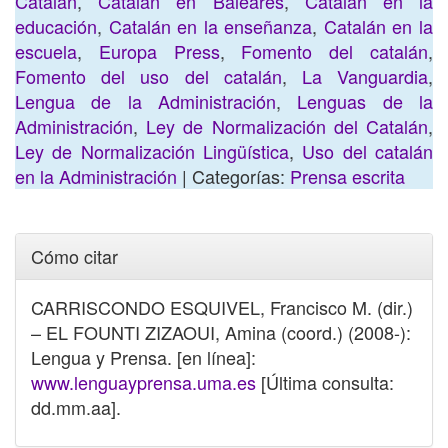
Catalán
,
Catalán en Baleares
,
Catalán en la
educación
,
Catalán en la enseñanza
,
Catalán en la
escuela
,
Europa Press
,
Fomento del catalán
,
Fomento del uso del catalán
,
La Vanguardia
,
Lengua de la Administración
,
Lenguas de la
Administración
,
Ley de Normalización del Catalán
,
Ley de Normalización Lingüística
,
Uso del catalán
en la Administración
| Categorías:
Prensa escrita
Cómo citar
CARRISCONDO ESQUIVEL, Francisco M. (dir.)
– EL FOUNTI ZIZAOUI, Amina (coord.) (2008-):
Lengua y Prensa. [en línea]:
www.lenguayprensa.uma.es
[Última consulta:
dd.mm.aa].