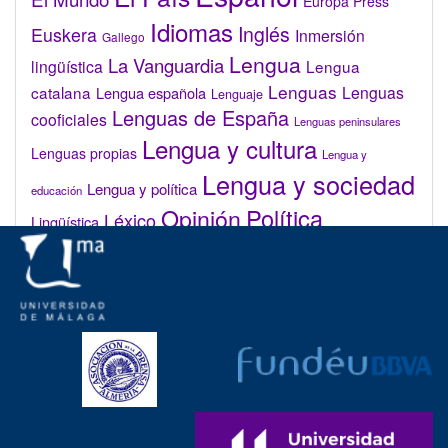
Europa Press
Idiomas
Inglés
Euskera
Inmersión
Gallego
Lengua
La Vanguardia
lingüística
Lengua
Lenguas
catalana
Lenguas
Lengua española
Lenguaje
Lenguas de España
cooficiales
Lenguas peninsulares
Lengua y cultura
Lenguas propias
Lengua y
Lengua y sociedad
Lengua y política
educación
Opinión
Política
Léxico
Lingüística
lingüística
Real Academia de la Lengua Española (RAE)
Valenciano
Administrar