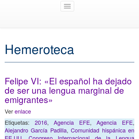
Toggle
navigation
Hemeroteca
Felipe VI: «El español ha dejado
de ser una lengua marginal de
emigrantes»
Ver
enlace
Etiquetas:
2016
,
Agencia EFE
,
Agencia EFE
,
Alejandro García Padilla
,
Comunidad hispánica en
EE.UU
,
Congreso Internacional de la Lengua