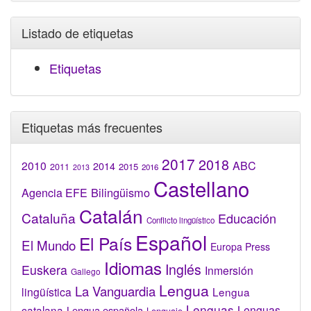
Listado de etiquetas
Etiquetas
Etiquetas más frecuentes
2017
2018
2010
ABC
2014
2015
2011
2016
2013
Castellano
Bilingüismo
Agencia EFE
Catalán
Cataluña
Educación
Conflicto lingüístico
Español
El País
El Mundo
Europa Press
Idiomas
Inglés
Euskera
Inmersión
Gallego
Lengua
La Vanguardia
lingüística
Lengua
Lenguas
catalana
Lenguas
Lengua española