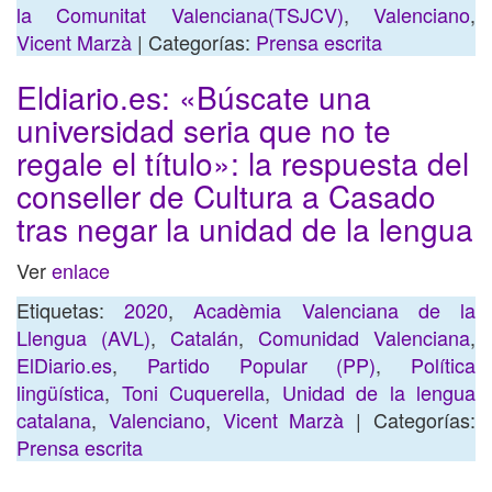
la Comunitat Valenciana(TSJCV)
,
Valenciano
,
Vicent Marzà
| Categorías:
Prensa escrita
Eldiario.es: «Búscate una
universidad seria que no te
regale el título»: la respuesta del
conseller de Cultura a Casado
tras negar la unidad de la lengua
Ver
enlace
Etiquetas:
2020
,
Acadèmia Valenciana de la
Llengua (AVL)
,
Catalán
,
Comunidad Valenciana
,
ElDiario.es
,
Partido Popular (PP)
,
Política
lingüística
,
Toni Cuquerella
,
Unidad de la lengua
catalana
,
Valenciano
,
Vicent Marzà
| Categorías:
Prensa escrita