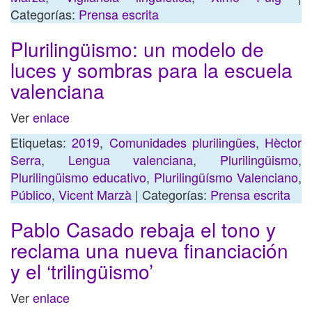
Categorías:
Prensa escrita
Plurilingüismo: un modelo de
luces y sombras para la escuela
valenciana
Ver
enlace
Etiquetas:
2019
,
Comunidades plurilingües
,
Hèctor
Serra
,
Lengua valenciana
,
Plurilingüismo
,
Plurilingüismo educativo
,
Plurilingüísmo Valenciano
,
Público
,
Vicent Marzà
| Categorías:
Prensa escrita
Pablo Casado rebaja el tono y
reclama una nueva financiación
y el ‘trilingüismo’
Ver
enlace