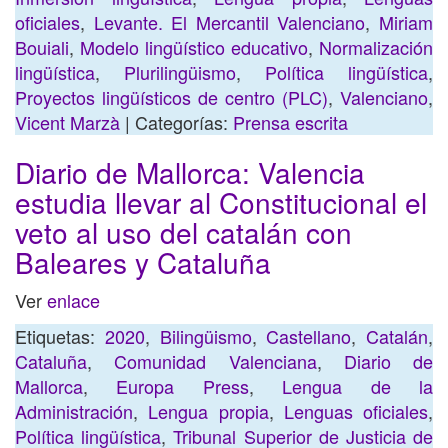
oficiales
,
Levante. El Mercantil Valenciano
,
Miriam
Bouiali
,
Modelo lingüístico educativo
,
Normalización
lingüística
,
Plurilingüismo
,
Política lingüística
,
Proyectos lingüísticos de centro (PLC)
,
Valenciano
,
Vicent Marzà
| Categorías:
Prensa escrita
Diario de Mallorca: Valencia
estudia llevar al Constitucional el
veto al uso del catalán con
Baleares y Cataluña
Ver
enlace
Etiquetas:
2020
,
Bilingüismo
,
Castellano
,
Catalán
,
Cataluña
,
Comunidad Valenciana
,
Diario de
Mallorca
,
Europa Press
,
Lengua de la
Administración
,
Lengua propia
,
Lenguas oficiales
,
Política lingüística
,
Tribunal Superior de Justicia de