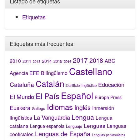
Listado de etiquetas
Etiquetas
Etiquetas más frecuentes
2017
2018
2010
ABC
2014
2015
2011
2016
2013
Castellano
Bilingüismo
Agencia EFE
Catalán
Cataluña
Educación
Conflicto lingüístico
Español
El País
El Mundo
Europa Press
Idiomas
Inglés
Euskera
Inmersión
Gallego
Lengua
La Vanguardia
lingüística
Lengua
Lenguas
catalana
Lenguas
Lengua española
Lenguaje
Lenguas de España
cooficiales
Lenguas peninsulares