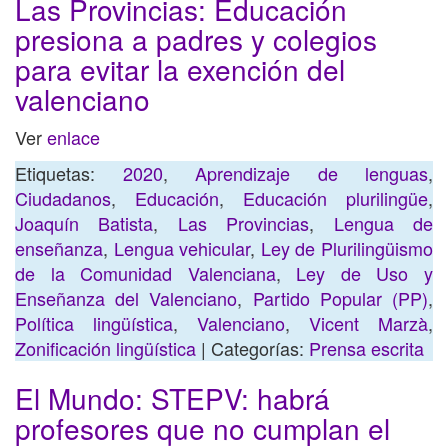
Las Provincias: Educación
presiona a padres y colegios
para evitar la exención del
valenciano
Ver
enlace
Etiquetas:
2020
,
Aprendizaje de lenguas
,
Ciudadanos
,
Educación
,
Educación plurilingüe
,
Joaquín Batista
,
Las Provincias
,
Lengua de
enseñanza
,
Lengua vehicular
,
Ley de Plurilingüismo
de la Comunidad Valenciana
,
Ley de Uso y
Enseñanza del Valenciano
,
Partido Popular (PP)
,
Política lingüística
,
Valenciano
,
Vicent Marzà
,
Zonificación lingüística
| Categorías:
Prensa escrita
El Mundo: STEPV: habrá
profesores que no cumplan el