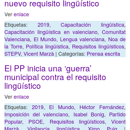
nuevo requisito lingüístico
Ver
enlace
Etiquetas:
2019
,
Capacitación lingüística
,
Capacitación lingüística en valenciano
,
Comunitat
Valenciana
,
El Mundo
,
Lengua valenciana
,
Noa de
la Torre
,
Política lingüística
,
Requisitos lingüísticos
,
STEPV
,
Vicent Marzà
| Categorías:
Prensa escrita
El PP inicia una ‘guerra’
municipal contra el requisito
lingüístico
Ver
enlace
Etiquetas:
2019
,
El Mundo
,
Héctor Fernández
,
Imposición del valenciano
,
Isabel Bonig
,
Partido
Popular
,
PSOE
,
Requisitos lingüísticos
,
Vicent
Marzà
,
Vigilancia lingüística
,
Ximo Puig
|