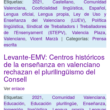
Etiquetas:
2021
,
Castellano
,
Comunidad
Valenciana
,
Cooficialidad lingüística
,
Español
,
Lengua oficial
,
Lengua propia
,
Ley de Uso y
Enseñanza del Valenciano (LUEV)
,
Política
lingüística
,
Sindicat de Treballadors i Treballadores
de l'Ensenyament (STEPV)
,
Valencia Plaza
,
Valenciano
,
Vicent Marzà
| Categorías:
Prensa
escrita
Levante-EMV: Centros históricos
de la enseñanza en valenciano
rechazan el plurilingüismo del
Consell
Ver
enlace
Etiquetas:
2021
,
Comunidad Valenciana
,
Educación
,
Educación plurilingüe
,
Enseñanza
,
Inmersión lingüística
,
Lengua propia
,
Lenguas