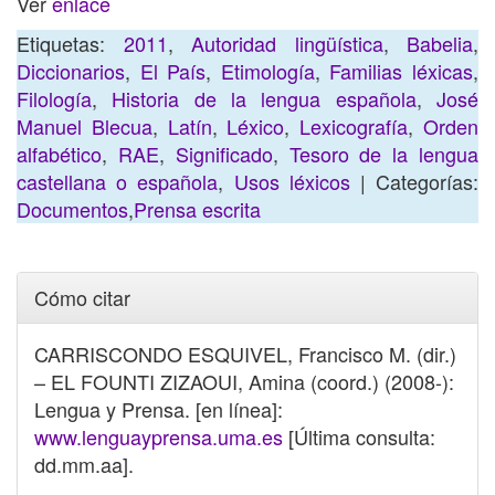
Ver
enlace
Etiquetas:
2011
,
Autoridad lingüística
,
Babelia
,
Diccionarios
,
El País
,
Etimología
,
Familias léxicas
,
Filología
,
Historia de la lengua española
,
José
Manuel Blecua
,
Latín
,
Léxico
,
Lexicografía
,
Orden
alfabético
,
RAE
,
Significado
,
Tesoro de la lengua
castellana o española
,
Usos léxicos
| Categorías:
Documentos
,
Prensa escrita
Cómo citar
CARRISCONDO ESQUIVEL, Francisco M. (dir.)
– EL FOUNTI ZIZAOUI, Amina (coord.) (2008-):
Lengua y Prensa. [en línea]:
www.lenguayprensa.uma.es
[Última consulta:
dd.mm.aa].