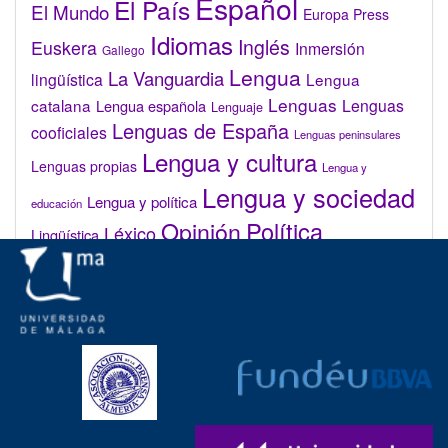
Español
El País
El Mundo
Europa Press
Idiomas
Inglés
Euskera
Inmersión
Gallego
Lengua
La Vanguardia
lingüística
Lengua
Lenguas
catalana
Lenguas
Lengua española
Lenguaje
Lenguas de España
cooficiales
Lenguas peninsulares
Lengua y cultura
Lenguas propias
Lengua y
Lengua y sociedad
Lengua y política
educación
Opinión
Política
Léxico
Lingüística
lingüística
Real Academia de la Lengua Española (RAE)
Valenciano
Administrar