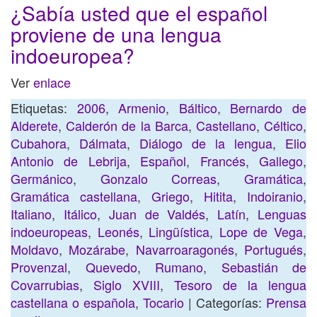
¿Sabía usted que el español
proviene de una lengua
indoeuropea?
Ver
enlace
Etiquetas:
2006
,
Armenio
,
Báltico
,
Bernardo de
Alderete
,
Calderón de la Barca
,
Castellano
,
Céltico
,
Cubahora
,
Dálmata
,
Diálogo de la lengua
,
Elio
Antonio de Lebrija
,
Español
,
Francés
,
Gallego
,
Germánico
,
Gonzalo Correas
,
Gramática
,
Gramática castellana
,
Griego
,
Hitita
,
Indoiranio
,
Italiano
,
Itálico
,
Juan de Valdés
,
Latín
,
Lenguas
indoeuropeas
,
Leonés
,
Lingüística
,
Lope de Vega
,
Moldavo
,
Mozárabe
,
Navarroaragonés
,
Portugués
,
Provenzal
,
Quevedo
,
Rumano
,
Sebastián de
Covarrubias
,
Siglo XVIII
,
Tesoro de la lengua
castellana o española
,
Tocario
| Categorías:
Prensa