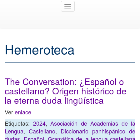
Toggle
navigation
Hemeroteca
The Conversation: ¿Español o
castellano? Origen histórico de
la eterna duda lingüística
Ver
enlace
Etiquetas:
2024
,
Asociación de Academias de la
Lengua
,
Castellano
,
Diccionario panhispánico de
dudas
,
Español
,
Gramática de la lengua castellana