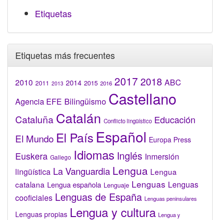
Etiquetas
Etiquetas más frecuentes
2017
2018
2010
ABC
2014
2015
2011
2016
2013
Castellano
Bilingüismo
Agencia EFE
Catalán
Cataluña
Educación
Conflicto lingüístico
Español
El País
El Mundo
Europa Press
Idiomas
Inglés
Euskera
Inmersión
Gallego
Lengua
La Vanguardia
lingüística
Lengua
Lenguas
catalana
Lenguas
Lengua española
Lenguaje
Lenguas de España
cooficiales
Lenguas peninsulares
Lengua y cultura
Lenguas propias
Lengua y