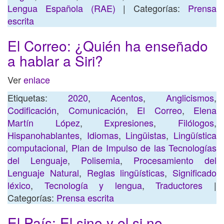
Lengua Española (RAE)
| Categorías:
Prensa
escrita
El Correo: ¿Quién ha enseñado
a hablar a Siri?
Ver
enlace
Etiquetas:
2020
,
Acentos
,
Anglicismos
,
Codificación
,
Comunicación
,
El Correo
,
Elena
Martín López
,
Expresiones
,
Filólogos
,
Hispanohablantes
,
Idiomas
,
Lingüistas
,
Lingüística
computacional
,
Plan de Impulso de las Tecnologías
del Lenguaje
,
Polisemia
,
Procesamiento del
Lenguaje Natural
,
Reglas lingüísticas
,
Significado
léxico
,
Tecnología y lengua
,
Traductores
|
Categorías:
Prensa escrita
El País: El sino y el si no