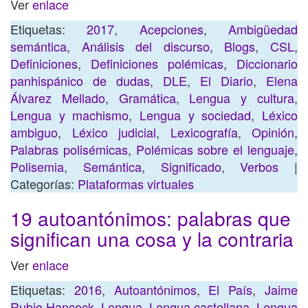
Ver
enlace
Etiquetas:
2017
,
Acepciones
,
Ambigüedad
semántica
,
Análisis del discurso
,
Blogs
,
CSL
,
Definiciones
,
Definiciones polémicas
,
Diccionario
panhispánico de dudas
,
DLE
,
El Diario
,
Elena
Álvarez Mellado
,
Gramática
,
Lengua y cultura
,
Lengua y machismo
,
Lengua y sociedad
,
Léxico
ambiguo
,
Léxico judicial
,
Lexicografía
,
Opinión
,
Palabras polisémicas
,
Polémicas sobre el lenguaje
,
Polisemia
,
Semántica
,
Significado
,
Verbos
|
Categorías:
Plataformas virtuales
19 autoantónimos: palabras que
significan una cosa y la contraria
Ver
enlace
Etiquetas:
2016
,
Autoantónimos
,
El País
,
Jaime
Rubio Hancock
,
Lengua
,
Lengua castellana
,
Lengua