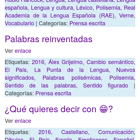
española
,
Lengua y cultura
,
Léxico
,
Polisemia
,
Real
Academia de la Lengua Española (RAE)
,
Verne
,
Vocabulario
| Categorías:
Prensa escrita
Palabras reinventadas
Ver
enlace
Etiquetas:
2016
,
Álex Grijelmo
,
Cambio semántico
,
El País
,
La Punta de la Lengua
,
Nuevos
significados
,
Palabras polisémicas
,
Polisemia
,
Sentido de las palabras
,
Sentido figurado
|
Categorías:
Prensa escrita
¿Qué quieres decir con 😁?
Ver
enlace
Etiquetas:
2016
,
Castellano
,
Comunicación
,
Dibujos
,
El País
,
Emojis
,
Emoticonos
,
Español
,