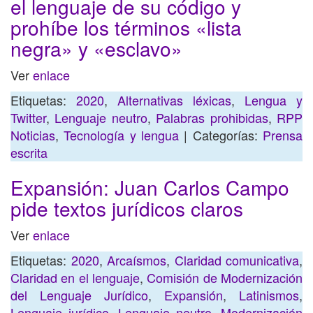
el lenguaje de su código y
prohíbe los términos «lista
negra» y «esclavo»
Ver
enlace
Etiquetas:
2020
,
Alternativas léxicas
,
Lengua y
Twitter
,
Lenguaje neutro
,
Palabras prohibidas
,
RPP
Noticias
,
Tecnología y lengua
| Categorías:
Prensa
escrita
Expansión: Juan Carlos Campo
pide textos jurídicos claros
Ver
enlace
Etiquetas:
2020
,
Arcaísmos
,
Claridad comunicativa
,
Claridad en el lenguaje
,
Comisión de Modernización
del Lenguaje Jurídico
,
Expansión
,
Latinismos
,
Lenguaje jurídico
,
Lenguaje neutro
,
Modernización