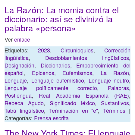
La Razón: La momia contra el
diccionario: así se divinizó la
palabra «persona»
Ver
enlace
Etiquetas:
2023
,
Circunloquios
,
Corrección
lingüística
,
Desdoblamientos lingüísticos
,
Designación
,
Diccionarios
,
Empobrecimiento del
español
,
Epicenos
,
Eufemismos
,
La Razón
,
Lenguaje
,
Lenguaje eufemístico
,
Lenguaje neutro
,
Lenguaje políticamente correcto
,
Palabras
,
Postlengua
,
Real Academia Española (RAE)
,
Rebeca Agudo
,
Significado léxico
,
Sustantivos
,
Tabú lingüístico
,
Terminación en "e"
,
Términos
|
Categorías:
Prensa escrita
The New York Times: El lenguaje