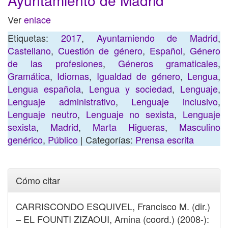
Ayuntamiento de Madrid
Ver
enlace
Etiquetas:
2017
,
Ayuntamiendo de Madrid
,
Castellano
,
Cuestión de género
,
Español
,
Género
de las profesiones
,
Géneros gramaticales
,
Gramática
,
Idiomas
,
Igualdad de género
,
Lengua
,
Lengua española
,
Lengua y sociedad
,
Lenguaje
,
Lenguaje administrativo
,
Lenguaje inclusivo
,
Lenguaje neutro
,
Lenguaje no sexista
,
Lenguaje
sexista
,
Madrid
,
Marta Higueras
,
Masculino
genérico
,
Público
| Categorías:
Prensa escrita
Cómo citar
CARRISCONDO ESQUIVEL, Francisco M. (dir.)
– EL FOUNTI ZIZAOUI, Amina (coord.) (2008-):