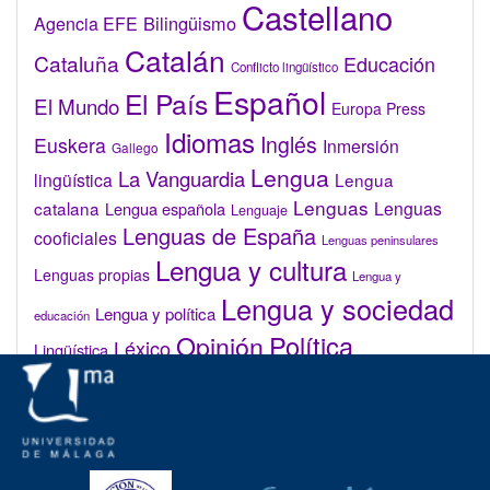
Castellano
Bilingüismo
Agencia EFE
Catalán
Cataluña
Educación
Conflicto lingüístico
Español
El País
El Mundo
Europa Press
Idiomas
Inglés
Euskera
Inmersión
Gallego
Lengua
La Vanguardia
lingüística
Lengua
Lenguas
catalana
Lenguas
Lengua española
Lenguaje
Lenguas de España
cooficiales
Lenguas peninsulares
Lengua y cultura
Lenguas propias
Lengua y
Lengua y sociedad
Lengua y política
educación
Opinión
Política
Léxico
Lingüística
lingüística
Real Academia de la Lengua Española (RAE)
Valenciano
Administrar