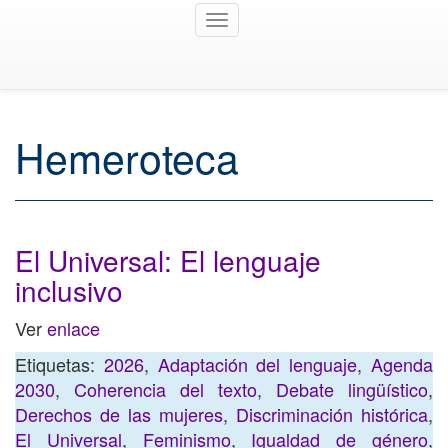
Toggle
navigation
Hemeroteca
El Universal: El lenguaje
inclusivo
Ver
enlace
Etiquetas:
2026
,
Adaptación del lenguaje
,
Agenda
2030
,
Coherencia del texto
,
Debate lingüístico
,
Derechos de las mujeres
,
Discriminación histórica
,
El Universal
,
Feminismo
,
Igualdad de género
,