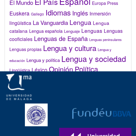
Español
El País
El Mundo
Europa Press
Idiomas
Inglés
Euskera
Inmersión
Gallego
Lengua
La Vanguardia
lingüística
Lengua
Lenguas
catalana
Lenguas
Lengua española
Lenguaje
Lenguas de España
cooficiales
Lenguas peninsulares
Lengua y cultura
Lenguas propias
Lengua y
Lengua y sociedad
Lengua y política
educación
Opinión
Política
Léxico
Lingüística
lingüística
Real Academia de la Lengua Española (RAE)
Valenciano
Administrar