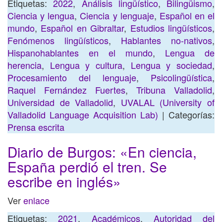
Etiquetas:
2022
,
Análisis lingüístico
,
Bilingüismo
,
Ciencia y lengua
,
Ciencia y lenguaje
,
Español en el
mundo
,
Español en Gibraltar
,
Estudios lingüísticos
,
Fenómenos lingüísticos
,
Hablantes no-nativos
,
Hispanohablantes en el mundo
,
Lengua de
herencia
,
Lengua y cultura
,
Lengua y sociedad
,
Procesamiento del lenguaje
,
Psicolingüística
,
Raquel Fernández Fuertes
,
Tribuna Valladolid
,
Universidad de Valladolid
,
UVALAL (University of
Valladolid Language Acquisition Lab)
| Categorías:
Prensa escrita
Diario de Burgos: «En ciencia,
España perdió el tren. Se
escribe en inglés»
Ver
enlace
Etiquetas:
2021
,
Académicos
,
Autoridad del