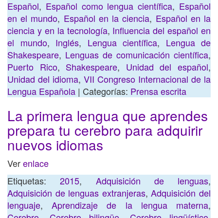
Español
,
Español como lengua científica
,
Español
en el mundo
,
Español en la ciencia
,
Español en la
ciencia y en la tecnología
,
Influencia del español en
el mundo
,
Inglés
,
Lengua científica
,
Lengua de
Shakespeare
,
Lenguas de comunicación científica
,
Puerto Rico
,
Shakespeare
,
Unidad del español
,
Unidad del idioma
,
VII Congreso Internacional de la
Lengua Española
| Categorías:
Prensa escrita
La primera lengua que aprendes
prepara tu cerebro para adquirir
nuevos idiomas
Ver
enlace
Etiquetas:
2015
,
Adquisición de lenguas
,
Adquisición de lenguas extranjeras
,
Adquisición del
lenguaje
,
Aprendizaje de la lengua materna
,
Cerebro
,
Cerebro bilingüe
,
Cerebro lingüístico
,