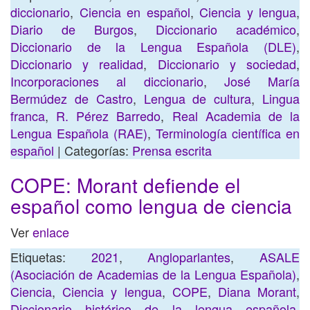
diccionario
,
Ciencia en español
,
Ciencia y lengua
,
Diario de Burgos
,
Diccionario académico
,
Diccionario de la Lengua Española (DLE)
,
Diccionario y realidad
,
Diccionario y sociedad
,
Incorporaciones al diccionario
,
José María
Bermúdez de Castro
,
Lengua de cultura
,
Lingua
franca
,
R. Pérez Barredo
,
Real Academia de la
Lengua Española (RAE)
,
Terminología científica en
español
| Categorías:
Prensa escrita
COPE: Morant defiende el
español como lengua de ciencia
Ver
enlace
Etiquetas:
2021
,
Angloparlantes
,
ASALE
(Asociación de Academias de la Lengua Española)
,
Ciencia
,
Ciencia y lengua
,
COPE
,
Diana Morant
,
Diccionario histórico de la lengua española
,