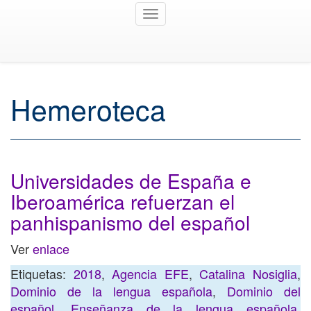
Toggle
navigation
Hemeroteca
Universidades de España e
Iberoamérica refuerzan el
panhispanismo del español
Ver
enlace
Etiquetas:
2018
,
Agencia EFE
,
Catalina Nosiglia
,
Dominio de la lengua española
,
Dominio del
español
,
Enseñanza de la lengua española
,