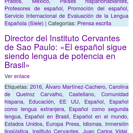
Prados
,
México
,
Países hispanohablantes
,
Profesores de español
,
Promocíón del español
,
Servicio Internacional de Evaluación de la Lengua
Española (Siele)
| Categorías:
Prensa escrita
Director del Instituto Cervantes
de Sao Paulo: «El español sigue
siendo lengua de potencia en
Brasil»
Ver
enlace
Etiquetas:
2016
,
Álvaro Martínez-Cachero
,
Carolina
de Queiroz Carvalho
,
Castellano
,
Comunidad
hispana
,
Educación
,
EE UU
,
Español
,
Español
como lengua extranjera
,
Español como segunda
lengua
,
Español en Brasil
,
Español en el mundo
,
Estados Unidos
,
Europa Press
,
Idiomas
,
Inmersión
lingüística
,
Instituto Cervantes
,
Juan Carlos Vidal
,