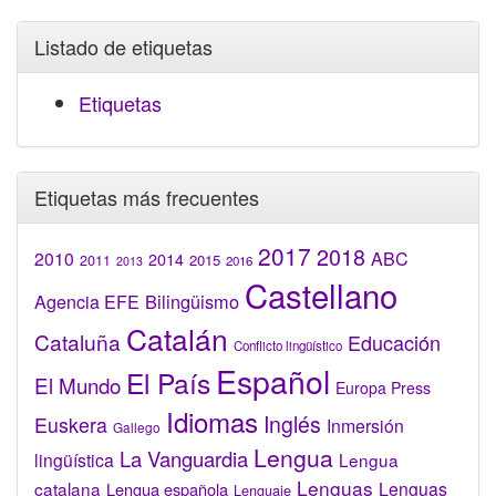
Listado de etiquetas
Etiquetas
Etiquetas más frecuentes
2017
2018
2010
ABC
2014
2015
2011
2016
2013
Castellano
Bilingüismo
Agencia EFE
Catalán
Cataluña
Educación
Conflicto lingüístico
Español
El País
El Mundo
Europa Press
Idiomas
Inglés
Euskera
Inmersión
Gallego
Lengua
La Vanguardia
lingüística
Lengua
Lenguas
catalana
Lenguas
Lengua española
Lenguaje