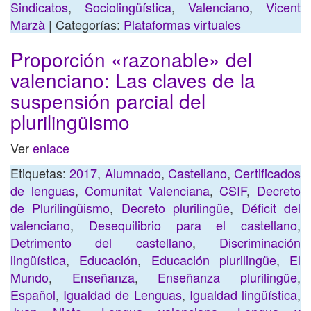
Sindicatos
,
Sociolingüística
,
Valenciano
,
Vicent
Marzà
| Categorías:
Plataformas virtuales
Proporción «razonable» del
valenciano: Las claves de la
suspensión parcial del
plurilingüismo
Ver
enlace
Etiquetas:
2017
,
Alumnado
,
Castellano
,
Certificados
de lenguas
,
Comunitat Valenciana
,
CSIF
,
Decreto
de Plurilingüismo
,
Decreto plurilingüe
,
Déficit del
valenciano
,
Desequilibrio para el castellano
,
Detrimento del castellano
,
Discriminación
lingüística
,
Educación
,
Educación plurilingüe
,
El
Mundo
,
Enseñanza
,
Enseñanza plurilingüe
,
Español
,
Igualdad de Lenguas
,
Igualdad lingüística
,