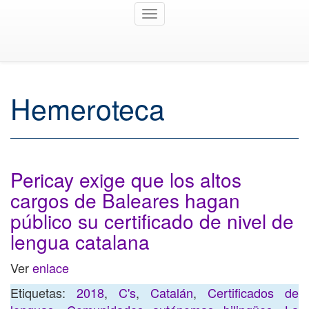
Toggle
navigation
Hemeroteca
Pericay exige que los altos
cargos de Baleares hagan
público su certificado de nivel de
lengua catalana
Ver
enlace
Etiquetas:
2018
,
C's
,
Catalán
,
Certificados de