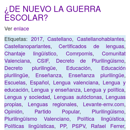
¿DE NUEVO LA GUERRA
ESCOLAR?
Ver
enlace
Etiquetas:
2017
,
Castellano
,
Castellanohablantes
,
Castellanoparlantes
,
Certificados de lenguas
,
Chantaje lingüístico
,
Comrpomis
,
Comunitat
Valenciana
,
CSIF
,
Decreto de Plurilingüismo
,
Decreto plurilingüe
,
Educación
,
Educación
plurilingüe
,
Enseñanza
,
Enseñanza plurilingüe
,
Escuelas
,
Español
,
Lengua valenciana
,
Lengua y
educación
,
Lengua y enseñanza
,
Lengua y política
,
Lengua y sociedad
,
Lenguas autóctonas
,
Lenguas
propias
,
Lenguas regionales
,
Levante-emv.com
,
Opinión
,
Partido Popular
,
Plurilingüismo
,
Plurilingüísmo Valenciano
,
Política lingüística
,
Políticas lingüísticas
,
PP
,
PSPV
,
Rafael Ferrer
,