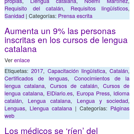
propias
,
Llengua catalana
,
Noemí Martínez
,
Requisito del catalán
,
Requisitos lingüísticos
,
Sanidad
| Categorías:
Prensa escrita
Aumenta un 9% las personas
inscritas en los cursos de lengua
catalana
Ver
enlace
Etiquetas:
2017
,
Capacitación lingüística
,
Catalán
,
Certificados de lenguas
,
Conocimientos de la
lengua catalana
,
Cursos de catalán
,
Cursos de
lengua catalana
,
ElDiario.es
,
Europa Press
,
Idioma
catalán
,
Lengua catalana
,
Lengua y sociedad
,
Lenguas
,
Llengua catalana
| Categorías:
Páginas
web
Los médicos se ‘ríen’ del