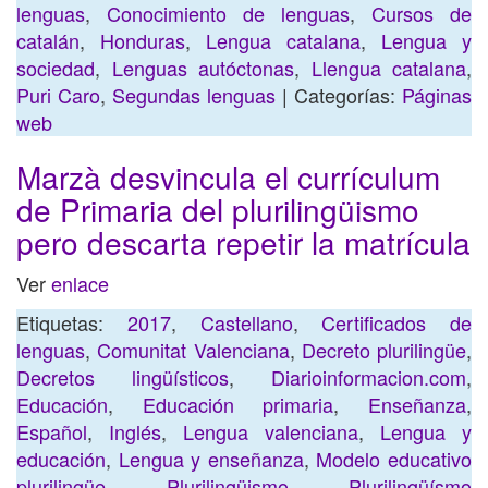
lenguas
,
Conocimiento de lenguas
,
Cursos de
catalán
,
Honduras
,
Lengua catalana
,
Lengua y
sociedad
,
Lenguas autóctonas
,
Llengua catalana
,
Puri Caro
,
Segundas lenguas
| Categorías:
Páginas
web
Marzà desvincula el currículum
de Primaria del plurilingüismo
pero descarta repetir la matrícula
Ver
enlace
Etiquetas:
2017
,
Castellano
,
Certificados de
lenguas
,
Comunitat Valenciana
,
Decreto plurilingüe
,
Decretos lingüísticos
,
Diarioinformacion.com
,
Educación
,
Educación primaria
,
Enseñanza
,
Español
,
Inglés
,
Lengua valenciana
,
Lengua y
educación
,
Lengua y enseñanza
,
Modelo educativo
plurilingüe
,
Plurilingüismo
,
Plurilingüísmo