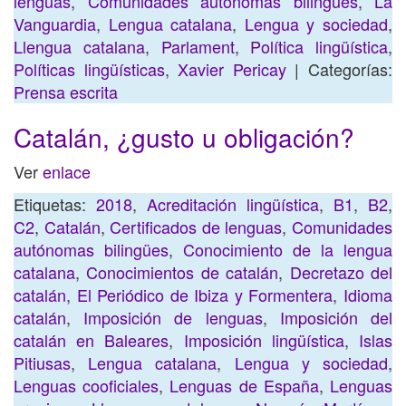
lenguas
,
Comunidades autónomas bilingües
,
La
Vanguardia
,
Lengua catalana
,
Lengua y sociedad
,
Llengua catalana
,
Parlament
,
Política lingüística
,
Políticas lingüísticas
,
Xavier Pericay
| Categorías:
Prensa escrita
Catalán, ¿gusto u obligación?
Ver
enlace
Etiquetas:
2018
,
Acreditación lingüística
,
B1
,
B2
,
C2
,
Catalán
,
Certificados de lenguas
,
Comunidades
autónomas bilingües
,
Conocimiento de la lengua
catalana
,
Conocimientos de catalán
,
Decretazo del
catalán
,
El Periódico de Ibiza y Formentera
,
Idioma
catalán
,
Imposición de lenguas
,
Imposición del
catalán en Baleares
,
Imposición lingüística
,
Islas
Pitiusas
,
Lengua catalana
,
Lengua y sociedad
,
Lenguas cooficiales
,
Lenguas de España
,
Lenguas