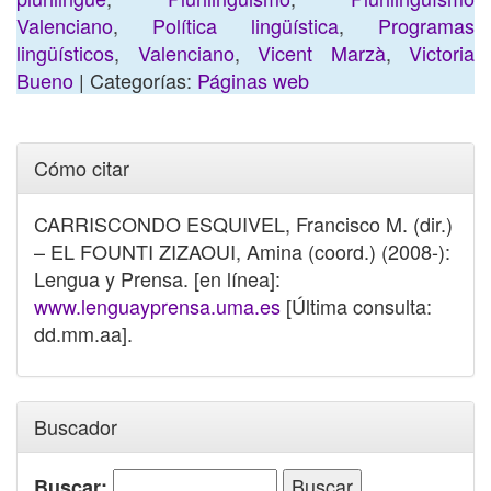
Valenciano
,
Política lingüística
,
Programas
lingüísticos
,
Valenciano
,
Vicent Marzà
,
Victoria
Bueno
| Categorías:
Páginas web
Cómo citar
CARRISCONDO ESQUIVEL, Francisco M. (dir.)
– EL FOUNTI ZIZAOUI, Amina (coord.) (2008-):
Lengua y Prensa. [en línea]:
www.lenguayprensa.uma.es
[Última consulta:
dd.mm.aa].
Buscador
Buscar: