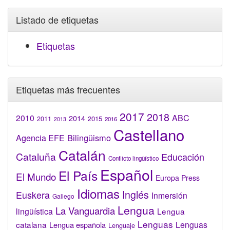
Listado de etiquetas
Etiquetas
Etiquetas más frecuentes
2017
2018
2010
ABC
2014
2015
2011
2016
2013
Castellano
Bilingüismo
Agencia EFE
Catalán
Cataluña
Educación
Conflicto lingüístico
Español
El País
El Mundo
Europa Press
Idiomas
Inglés
Euskera
Inmersión
Gallego
Lengua
La Vanguardia
lingüística
Lengua
Lenguas
catalana
Lenguas
Lengua española
Lenguaje