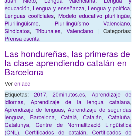
Juan Nieto
,
Lengua valenciana
,
Lengua y
educación
,
Lengua y enseñanza
,
Lengua y política
,
Lenguas cooficiales
,
Modelo educativo plurilingüe
,
Plurilingüismo
,
Plurilingüísmo Valenciano
,
Sindicatos
,
Tribunales
,
Valenciano
| Categorías:
Prensa escrita
Las hondureñas, las primeras de
la clase aprendiendo catalán en
Barcelona
Ver
enlace
Etiquetas:
2017
,
20minutos.es
,
Aprendizaje de
idiomas
,
Aprendizaje de la lengua catalana
,
Aprendizaje de lenguas
,
Aprendizaje de segundas
lenguas
,
Barcelona
,
Catalá
,
Catalán
,
Cataluña
,
Catalunya
,
Centre de Normalització Lingüística
(CNL)
,
Certificados de catalán
,
Certificados de