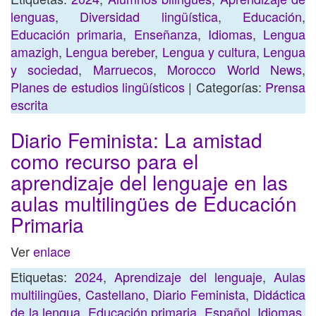
lenguas
,
Diversidad lingüística
,
Educación
,
Educación primaria
,
Enseñanza
,
Idiomas
,
Lengua
amazigh
,
Lengua bereber
,
Lengua y cultura
,
Lengua
y sociedad
,
Marruecos
,
Morocco World News
,
Planes de estudios lingüísticos
| Categorías:
Prensa
escrita
Diario Feminista: La amistad
como recurso para el
aprendizaje del lenguaje en las
aulas multilingües de Educación
Primaria
Ver
enlace
Etiquetas:
2024
,
Aprendizaje del lenguaje
,
Aulas
multilingües
,
Castellano
,
Diario Feminista
,
Didáctica
de la lengua
,
Educación primaria
,
Español
,
Idiomas
,