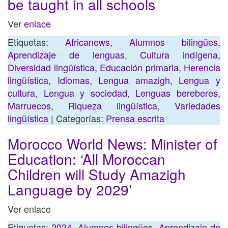
be taught in all schools
Ver
enlace
Etiquetas:
Africanews
,
Alumnos bilingües
,
Aprendizaje de lenguas
,
Cultura indígena
,
Diversidad lingüística
,
Educación primaria
,
Herencia
lingüística
,
Idiomas
,
Lengua amazigh
,
Lengua y
cultura
,
Lengua y sociedad
,
Lenguas bereberes
,
Marruecos
,
Riqueza lingüística
,
Variedades
lingüística
| Categorías:
Prensa escrita
Morocco World News: Minister of
Education: ‘All Moroccan
Children will Study Amazigh
Language by 2029’
Ver enlace
Etiquetas:
2024
,
Alumnos bilingües
,
Aprendizaje de