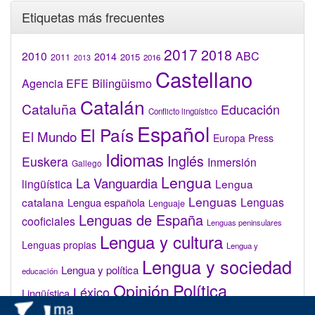
Etiquetas más frecuentes
2017
2018
2010
ABC
2014
2015
2011
2016
2013
Castellano
Bilingüismo
Agencia EFE
Catalán
Cataluña
Educación
Conflicto lingüístico
Español
El País
El Mundo
Europa Press
Idiomas
Inglés
Euskera
Inmersión
Gallego
Lengua
La Vanguardia
lingüística
Lengua
Lenguas
catalana
Lenguas
Lengua española
Lenguaje
Lenguas de España
cooficiales
Lenguas peninsulares
Lengua y cultura
Lenguas propias
Lengua y
Lengua y sociedad
Lengua y política
educación
Opinión
Política
Léxico
Lingüística
lingüística