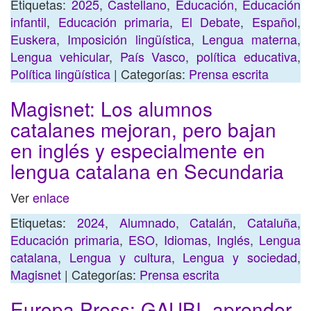
Etiquetas:
2025
,
Castellano
,
Educación
,
Educación
infantil
,
Educación primaria
,
El Debate
,
Español
,
Euskera
,
Imposición lingüística
,
Lengua materna
,
Lengua vehicular
,
País Vasco
,
política educativa
,
Política lingüística
| Categorías:
Prensa escrita
Magisnet: Los alumnos
catalanes mejoran, pero bajan
en inglés y especialmente en
lengua catalana en Secundaria
Ver
enlace
Etiquetas:
2024
,
Alumnado
,
Catalán
,
Cataluña
,
Educación primaria
,
ESO
,
Idiomas
,
Inglés
,
Lengua
catalana
,
Lengua y cultura
,
Lengua y sociedad
,
Magisnet
| Categorías:
Prensa escrita
Europa Press: GAUBI, aprender