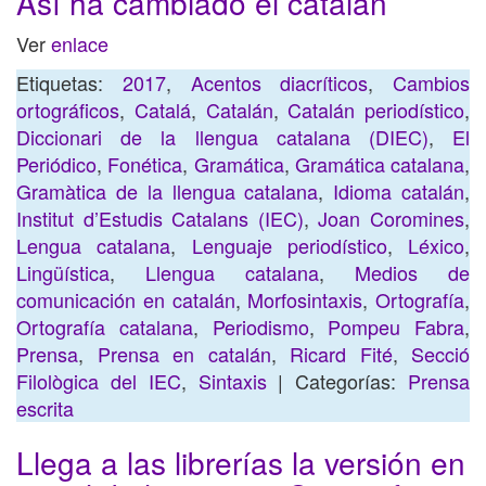
Así ha cambiado el catalán
Ver
enlace
Etiquetas:
2017
,
Acentos diacríticos
,
Cambios
ortográficos
,
Catalá
,
Catalán
,
Catalán periodístico
,
Diccionari de la llengua catalana (DIEC)
,
El
Periódico
,
Fonética
,
Gramática
,
Gramática catalana
,
Gramàtica de la llengua catalana
,
Idioma catalán
,
Institut d’Estudis Catalans (IEC)
,
Joan Coromines
,
Lengua catalana
,
Lenguaje periodístico
,
Léxico
,
Lingüística
,
Llengua catalana
,
Medios de
comunicación en catalán
,
Morfosintaxis
,
Ortografía
,
Ortografía catalana
,
Periodismo
,
Pompeu Fabra
,
Prensa
,
Prensa en catalán
,
Ricard Fité
,
Secció
Filològica del IEC
,
Sintaxis
| Categorías:
Prensa
escrita
Llega a las librerías la versión en