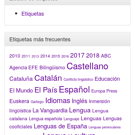
Etiquetas
Etiquetas más frecuentes
2017
2018
2010
ABC
2014
2015
2011
2016
2013
Castellano
Bilingüismo
Agencia EFE
Catalán
Cataluña
Educación
Conflicto lingüístico
Español
El País
El Mundo
Europa Press
Idiomas
Inglés
Euskera
Inmersión
Gallego
Lengua
La Vanguardia
lingüística
Lengua
Lenguas
catalana
Lenguas
Lengua española
Lenguaje
Lenguas de España
cooficiales
Lenguas peninsulares