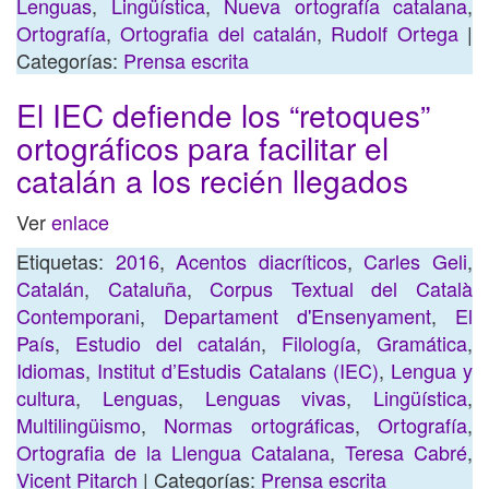
Lenguas
,
Lingüística
,
Nueva ortografía catalana
,
Ortografía
,
Ortografia del catalán
,
Rudolf Ortega
|
Categorías:
Prensa escrita
El IEC defiende los “retoques”
ortográficos para facilitar el
catalán a los recién llegados
Ver
enlace
Etiquetas:
2016
,
Acentos diacríticos
,
Carles Geli
,
Catalán
,
Cataluña
,
Corpus Textual del Català
Contemporani
,
Departament d'Ensenyament
,
El
País
,
Estudio del catalán
,
Filología
,
Gramática
,
Idiomas
,
Institut d’Estudis Catalans (IEC)
,
Lengua y
cultura
,
Lenguas
,
Lenguas vivas
,
Lingüística
,
Multilingüismo
,
Normas ortográficas
,
Ortografía
,
Ortografia de la Llengua Catalana
,
Teresa Cabré
,
Vicent Pitarch
| Categorías:
Prensa escrita