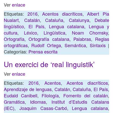
Ver
enlace
Etiquetas:
2016
,
Acentos diacríticos
,
Albert Pla
Nualart
,
Catalán
,
Cataluña
,
Catalunya
,
Debate
lingüístico
,
El País
,
Lengua catalana
,
Lengua y
cultura
,
Léxico
,
Lingüística
,
Noam Chomsky
,
Ortografía
,
Ortografía catalana
,
Palabras
,
Reglas
ortográficas
,
Rudolf Ortega
,
Semántica
,
Sintaxis
|
Categorías:
Prensa escrita
Un exercici de ‘real linguistik’
Ver
enlace
Etiquetas:
2016
,
Acentos
,
Acentos diacríticos
,
Aprendizaje de lenguas
,
Catalán
,
Cataluña
,
El País
,
Eudald Canibell
,
Filología
,
Fomento del catalán
,
Gramática
,
Idiomas
,
Institut d’Estudis Catalans
(IEC)
,
Joaquim Casas-Carbó
,
Lengua catalana
,