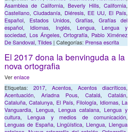
Asamblea de California
,
Beverly Hills
,
California
,
Castellano
,
Ciudadanía
,
Diéresis
,
EE UU
,
El País
,
Español
,
Estados Unidos
,
Grafías
,
Grafías del
español
,
Idiomas
,
Inglés
,
Lengua
,
Lengua y
sociedad
,
Los Ángeles
,
Ortografía
,
Pablo Ximénez
De Sandoval
,
Tildes
| Categorías:
Prensa escrita
El 2017 dona la benvinguda a la
nova ortografia
Ver
enlace
Etiquetas:
2017
,
Acentos
,
Acentos diacríticos
,
Acentuación
,
Ariadna Pous
,
Catalá
,
Catalán
,
Cataluña
,
Catalunya
,
El País
,
Filología
,
Idiomas
,
La
Vanguardia
,
Lengua
,
Lengua catalana
,
Lengua y
cultura
,
Lengua y medios de comunicación
,
Lenguas de España
,
Lingüística
,
Llengua
,
Llengua
catalana
,
Nueva ortografía del catalán
,
Ortografía
,