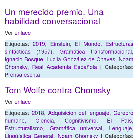
Un merecido premio. Una
habilidad conversacional
Ver
enlace
Etiquetas:
2019
,
Einstein
,
El Mundo
,
Estructuras
sintácticas (1957)
,
Gramática transformacional
,
Ignacio Bosque
,
Lucila González de Chaves
,
Noam
Chomsky
,
Real Academia Española
| Categorías:
Prensa escrita
Tom Wolfe contra Chomsky
Ver
enlace
Etiquetas:
2018
,
Adquisición del lenguaje
,
Cerebro
humano
,
Ciencia
,
Cognitivismo
,
El País
,
Estructuralismo
,
Gramática universal
,
Lenguaje
,
Lingüística General
,
Noam Chomsky
| Categorías: