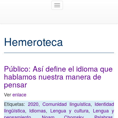
Toggle
navigation
Hemeroteca
Público: Así define el idioma que
hablamos nuestra manera de
pensar
Ver
enlace
Etiquetas:
2020
,
Comunidad linguística
,
Identidad
lingüística
,
Idiomas
,
Lengua y cultura
,
Lengua y
pensamiento
,
Noam Chomsky
,
Palabras
,