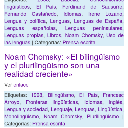
lingüísticos
,
El País
,
Ferdinand de Sausurre
,
Fernando Castañedo
,
Idiomas
,
Irene Lozano
,
Lengua y política
,
Lenguas
,
Lenguas de España
,
Lenguas españolas
,
Lenguas peninsulares
,
Lenguas propias
,
Libros
,
Noam Chomsky
,
Uso de
las lenguas
| Categorías:
Prensa escrita
Noam Chomsky: «El bilingüismo
y el plurilingüismo son una
realidad creciente»
Ver
enlace
Etiquetas:
1998
,
Bilingüismo
,
El País
,
Francesc
Arroyo
,
Fronteras lingüísticas
,
Idiomas
,
Inglés
,
Lengua y sociedad
,
Lenguaje
,
Lenguas
,
Lingüística
,
Monolingüismo
,
Noam Chomsky
,
Plurilingüismo
|
Categorías:
Prensa escrita