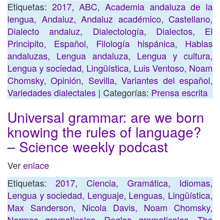
Etiquetas:
2017
,
ABC
,
Academia andaluza de la
lengua
,
Andaluz
,
Andaluz académico
,
Castellano
,
Dialecto andaluz
,
Dialectología
,
Dialectos
,
El
Principito
,
Español
,
Filología hispánica
,
Hablas
andaluzas
,
Lengua andaluza
,
Lengua y cultura
,
Lengua y sociedad
,
Lingüística
,
Luis Ventoso
,
Noam
Chomsky
,
Opinión
,
Sevilla
,
Variantes del español
,
Variedades dialectales
| Categorías:
Prensa escrita
Universal grammar: are we born
knowing the rules of language?
– Science weekly podcast
Ver
enlace
Etiquetas:
2017
,
Ciencia
,
Gramática
,
Idiomas
,
Lengua y sociedad
,
Lenguaje
,
Lenguas
,
Lingüística
,
Max Sanderson
,
Nicola Davis
,
Noam Chomsky
,
Normas gramaticales
,
Reglas gramaticales
,
The