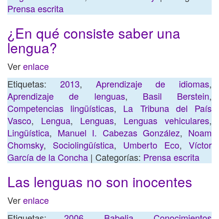
Prensa escrita
¿En qué consiste saber una
lengua?
Ver
enlace
Etiquetas:
2013
,
Aprendizaje de idiomas
,
Aprendizaje de lenguas
,
Basil Berstein
,
Competencias lingüísticas
,
La Tribuna del País
Vasco
,
Lengua
,
Lenguas
,
Lenguas vehiculares
,
Lingüística
,
Manuel I. Cabezas González
,
Noam
Chomsky
,
Sociolingüística
,
Umberto Eco
,
Víctor
García de la Concha
| Categorías:
Prensa escrita
Las lenguas no son inocentes
Ver
enlace
Etiquetas:
2006
,
Babelia
,
Conocimientos