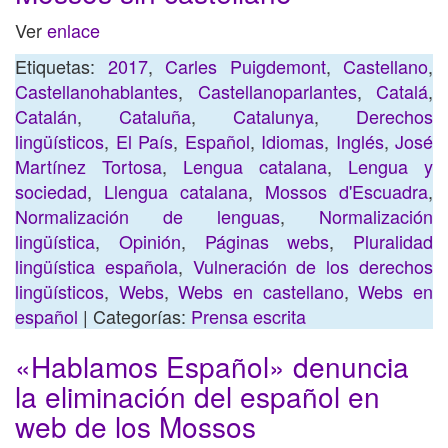
Ver
enlace
Etiquetas:
2017
,
Carles Puigdemont
,
Castellano
,
Castellanohablantes
,
Castellanoparlantes
,
Catalá
,
Catalán
,
Cataluña
,
Catalunya
,
Derechos
lingüísticos
,
El País
,
Español
,
Idiomas
,
Inglés
,
José
Martínez Tortosa
,
Lengua catalana
,
Lengua y
sociedad
,
Llengua catalana
,
Mossos d'Escuadra
,
Normalización de lenguas
,
Normalización
lingüística
,
Opinión
,
Páginas webs
,
Pluralidad
lingüística española
,
Vulneración de los derechos
lingüísticos
,
Webs
,
Webs en castellano
,
Webs en
español
| Categorías:
Prensa escrita
«Hablamos Español» denuncia
la eliminación del español en
web de los Mossos