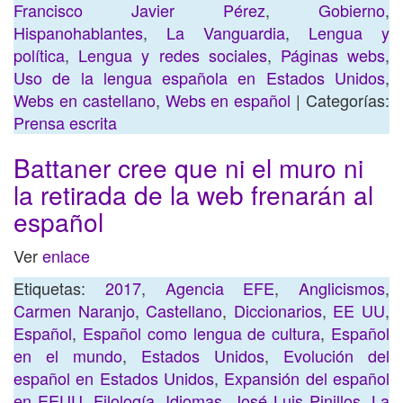
Francisco Javier Pérez
,
Gobierno
,
Hispanohablantes
,
La Vanguardia
,
Lengua y
política
,
Lengua y redes sociales
,
Páginas webs
,
Uso de la lengua española en Estados Unidos
,
Webs en castellano
,
Webs en español
| Categorías:
Prensa escrita
Battaner cree que ni el muro ni
la retirada de la web frenarán al
español
Ver
enlace
Etiquetas:
2017
,
Agencia EFE
,
Anglicismos
,
Carmen Naranjo
,
Castellano
,
Diccionarios
,
EE UU
,
Español
,
Español como lengua de cultura
,
Español
en el mundo
,
Estados Unidos
,
Evolución del
español en Estados Unidos
,
Expansión del español
en EEUU
,
Filología
,
Idiomas
,
José Luis Pinillos
,
La