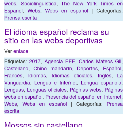
webs
,
Sociolingüística
,
The New York Times en
Español
,
Webs
,
Webs en español
| Categorías:
Prensa escrita
El idioma español reclama su
sitio en las webs deportivas
Ver
enlace
Etiquetas:
2017
,
Agencia EFE
,
Carlos Mateos Gil
,
Castellano
,
Chino mandarín
,
Deportes
,
Español
,
Francés
,
Idiomas
,
Idiomas oficiales
,
Inglés
,
La
Vanguardia
,
Lengua e Internet
,
Lengua española
,
Lenguas
,
Lenguas oficiales
,
Páginas webs
,
Páginas
webs en español
,
Presencia del español en Internet
,
Webs
,
Webs en español
| Categorías:
Prensa
escrita
Mossos sin castellano