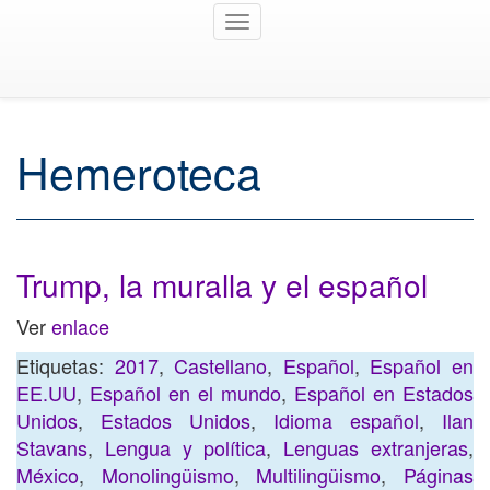
Toggle
navigation
Hemeroteca
Trump, la muralla y el español
Ver
enlace
Etiquetas:
2017
,
Castellano
,
Español
,
Español en
EE.UU
,
Español en el mundo
,
Español en Estados
Unidos
,
Estados Unidos
,
Idioma español
,
Ilan
Stavans
,
Lengua y política
,
Lenguas extranjeras
,
México
,
Monolingüismo
,
Multilingüismo
,
Páginas