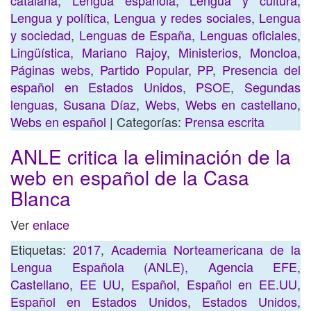
catalana
,
Lengua española
,
Lengua y cultura
,
Lengua y política
,
Lengua y redes sociales
,
Lengua
y sociedad
,
Lenguas de España
,
Lenguas oficiales
,
Lingüística
,
Mariano Rajoy
,
Ministerios
,
Moncloa
,
Páginas webs
,
Partido Popular
,
PP
,
Presencia del
español en Estados Unidos
,
PSOE
,
Segundas
lenguas
,
Susana Díaz
,
Webs
,
Webs en castellano
,
Webs en español
| Categorías:
Prensa escrita
ANLE critica la eliminación de la
web en español de la Casa
Blanca
Ver
enlace
Etiquetas:
2017
,
Academia Norteamericana de la
Lengua Española (ANLE)
,
Agencia EFE
,
Castellano
,
EE UU
,
Español
,
Español en EE.UU
,
Español en Estados Unidos
,
Estados Unidos
,