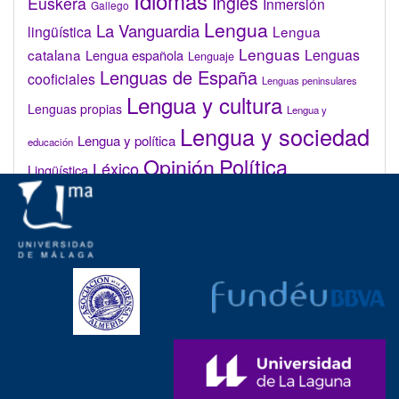
Idiomas
Inglés
Euskera
Inmersión
Gallego
Lengua
La Vanguardia
lingüística
Lengua
Lenguas
catalana
Lenguas
Lengua española
Lenguaje
Lenguas de España
cooficiales
Lenguas peninsulares
Lengua y cultura
Lenguas propias
Lengua y
Lengua y sociedad
Lengua y política
educación
Opinión
Política
Léxico
Lingüística
lingüística
Real Academia de la Lengua Española (RAE)
Valenciano
Administrar