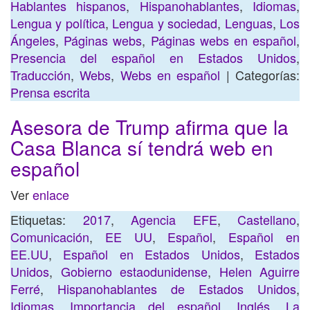
Hablantes hispanos
,
Hispanohablantes
,
Idiomas
,
Lengua y política
,
Lengua y sociedad
,
Lenguas
,
Los
Ángeles
,
Páginas webs
,
Páginas webs en español
,
Presencia del español en Estados Unidos
,
Traducción
,
Webs
,
Webs en español
| Categorías:
Prensa escrita
Asesora de Trump afirma que la
Casa Blanca sí tendrá web en
español
Ver
enlace
Etiquetas:
2017
,
Agencia EFE
,
Castellano
,
Comunicación
,
EE UU
,
Español
,
Español en
EE.UU
,
Español en Estados Unidos
,
Estados
Unidos
,
Gobierno estaodunidense
,
Helen Aguirre
Ferré
,
Hispanohablantes de Estados Unidos
,
Idiomas
,
Importancia del español
,
Inglés
,
La