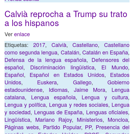
Calvià reprocha a Trump su trato
a los hispanos
Ver
enlace
Etiquetas:
2017
,
Calvià
,
Castellano
,
Castellano
como segunda lengua
,
Catalán
,
Catalán en España
,
Defensa de la lengua española
,
Defensores del
español
,
Discriminación lingüística
,
El Mundo
,
Español
,
Español en Estados Unidos
,
Estados
Unidos
,
Euskera
,
Gallego
,
Gobierno
estadounidense
,
Idiomas
,
Jaime Mora
,
Lengua
catalana
,
Lengua española
,
Lengua y cultura
,
Lengua y política
,
Lengua y redes sociales
,
Lengua
y sociedad
,
Lenguas de España
,
Lenguas oficiales
,
Lingüística
,
Mariano Rajoy
,
Ministerios
,
Moncloa
,
Páginas webs
,
Partido Popular
,
PP
,
Presencia del