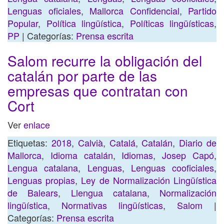
Lenguas oficiales
,
Mallorca Confidencial
,
Partido
Popular
,
Política lingüística
,
Políticas lingüísticas
,
PP
| Categorías:
Prensa escrita
Salom recurre la obligación del
catalán por parte de las
empresas que contratan con
Cort
Ver
enlace
Etiquetas:
2018
,
Calvià
,
Catalá
,
Catalán
,
Diario de
Mallorca
,
Idioma catalán
,
Idiomas
,
Josep Capó
,
Lengua catalana
,
Lenguas
,
Lenguas cooficiales
,
Lenguas propias
,
Ley de Normalización Lingüística
de Balears
,
Llengua catalana
,
Normalización
lingüística
,
Normativas lingüísticas
,
Salom
|
Categorías:
Prensa escrita