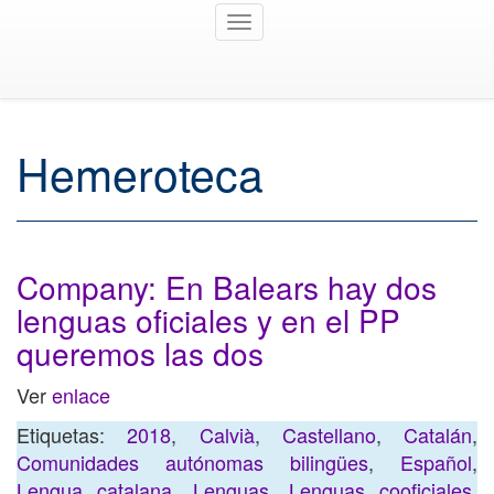
Toggle
navigation
Hemeroteca
Company: En Balears hay dos
lenguas oficiales y en el PP
queremos las dos
Ver
enlace
Etiquetas:
2018
,
Calvià
,
Castellano
,
Catalán
,
Comunidades autónomas bilingües
,
Español
,
Lengua catalana
,
Lenguas
,
Lenguas cooficiales
,