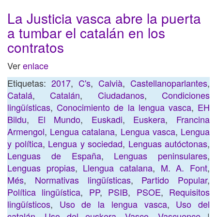
La Justicia vasca abre la puerta
a tumbar el catalán en los
contratos
Ver
enlace
Etiquetas:
2017
,
C's
,
Calvià
,
Castellanoparlantes
,
Catalá
,
Catalán
,
Ciudadanos
,
Condiciones
lingüísticas
,
Conocimiento de la lengua vasca
,
EH
Bildu
,
El Mundo
,
Euskadi
,
Euskera
,
Francina
Armengol
,
Lengua catalana
,
Lengua vasca
,
Lengua
y política
,
Lengua y sociedad
,
Lenguas autóctonas
,
Lenguas de España
,
Lenguas peninsulares
,
Lenguas propias
,
Llengua catalana
,
M. A. Font
,
Més
,
Normativas lingüísticas
,
Partido Popular
,
Política lingüística
,
PP
,
PSIB
,
PSOE
,
Requisitos
lingüísticos
,
Uso de la lengua vasca
,
Uso del
catalán
,
Uso del euskera
,
Vasco
,
Vascuence
|