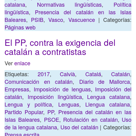
catalana
,
Normativas lingüísticas
,
Política
lingüística
,
Presencia del catalán en las Islas
Baleares
,
PSIB
,
Vasco
,
Vascuence
| Categorías:
Páginas web
El PP, contra la exigencia del
catalán a contratistas
Ver
enlace
Etiquetas:
2017
,
Calvià
,
Catalá
,
Catalán
,
Comunicación en catalán
,
Diario de Mallorca
,
Empresas
,
Imposición de lenguas
,
Imposición del
catalán
,
Imposición lingüística
,
Lengua catalana
,
Lengua y política
,
Lenguas
,
Llengua catalana
,
Partido Popular
,
PP
,
Presencia del catalán en las
Islas Baleares
,
PSOE
,
Rotulación en catalán
,
Uso
de la lengua catalana
,
Uso del catalán
| Categorías:
Prensa escrita