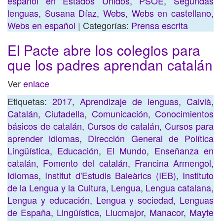
español en Estados Unidos
,
PSOE
,
Segundas
lenguas
,
Susana Díaz
,
Webs
,
Webs en castellano
,
Webs en español
| Categorías:
Prensa escrita
El Pacte abre los colegios para
que los padres aprendan catalán
Ver
enlace
Etiquetas:
2017
,
Aprendizaje de lenguas
,
Calvià
,
Catalán
,
Ciutadella
,
Comunicación
,
Conocimientos
básicos de catalán
,
Cursos de catalán
,
Cursos para
aprender idiomas
,
Dirección General de Política
Lingüística
,
Educación
,
El Mundo
,
Enseñanza en
catalán
,
Fomento del catalán
,
Francina Armengol
,
Idiomas
,
Institut d'Estudis Baleàrics (IEB)
,
Instituto
de la Lengua y la Cultura
,
Lengua
,
Lengua catalana
,
Lengua y educación
,
Lengua y sociedad
,
Lenguas
de España
,
Lingüística
,
Llucmajor
,
Manacor
,
Mayte