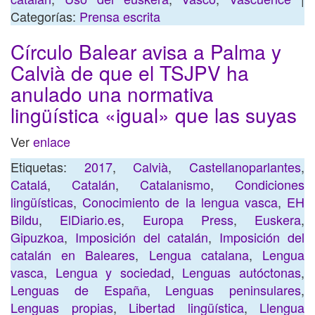
Categorías:
Prensa escrita
Círculo Balear avisa a Palma y
Calvià de que el TSJPV ha
anulado una normativa
lingüística «igual» que las suyas
Ver
enlace
Etiquetas:
2017
,
Calvià
,
Castellanoparlantes
,
Catalá
,
Catalán
,
Catalanismo
,
Condiciones
lingüísticas
,
Conocimiento de la lengua vasca
,
EH
Bildu
,
ElDiario.es
,
Europa Press
,
Euskera
,
Gipuzkoa
,
Imposición del catalán
,
Imposición del
catalán en Baleares
,
Lengua catalana
,
Lengua
vasca
,
Lengua y sociedad
,
Lenguas autóctonas
,
Lenguas de España
,
Lenguas peninsulares
,
Lenguas propias
,
Libertad lingüística
,
Llengua