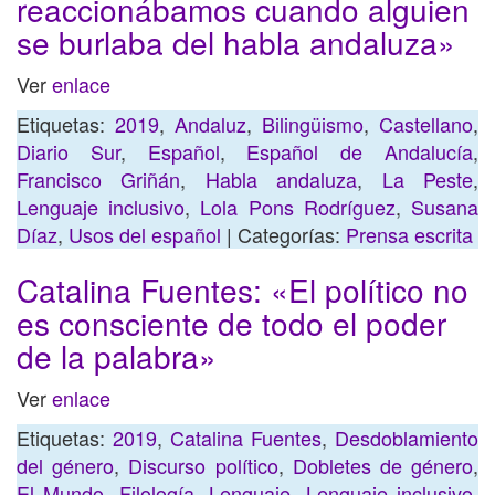
reaccionábamos cuando alguien
se burlaba del habla andaluza»
Ver
enlace
Etiquetas:
2019
,
Andaluz
,
Bilingüismo
,
Castellano
,
Diario Sur
,
Español
,
Español de Andalucía
,
Francisco Griñán
,
Habla andaluza
,
La Peste
,
Lenguaje inclusivo
,
Lola Pons Rodríguez
,
Susana
Díaz
,
Usos del español
| Categorías:
Prensa escrita
Catalina Fuentes: «El político no
es consciente de todo el poder
de la palabra»
Ver
enlace
Etiquetas:
2019
,
Catalina Fuentes
,
Desdoblamiento
del género
,
Discurso político
,
Dobletes de género
,
El Mundo
,
Filología
,
Lenguaje
,
Lenguaje inclusivo
,