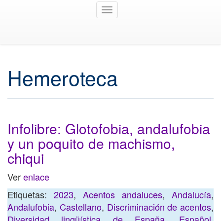
Toggle
navigation
Hemeroteca
Infolibre: Glotofobia, andalufobia
y un poquito de machismo,
chiqui
Ver
enlace
Etiquetas:
2023
,
Acentos andaluces
,
Andalucía
,
Andalufobia
,
Castellano
,
Discriminación de acentos
,
Diversidad lingüística de España
,
Español
,