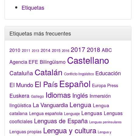
Etiquetas
Etiquetas más frecuentes
2017
2018
2010
ABC
2014
2015
2011
2016
2013
Castellano
Bilingüismo
Agencia EFE
Catalán
Cataluña
Educación
Conflicto lingüístico
Español
El País
El Mundo
Europa Press
Idiomas
Inglés
Euskera
Inmersión
Gallego
Lengua
La Vanguardia
lingüística
Lengua
Lenguas
catalana
Lenguas
Lengua española
Lenguaje
Lenguas de España
cooficiales
Lenguas peninsulares
Lengua y cultura
Lenguas propias
Lengua y