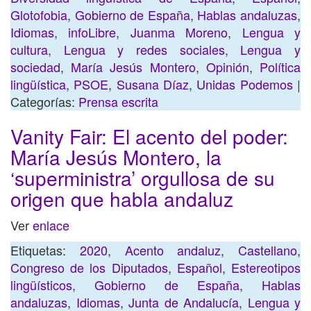
Glotofobia
,
Gobierno de España
,
Hablas andaluzas
,
Idiomas
,
infoLibre
,
Juanma Moreno
,
Lengua y
cultura
,
Lengua y redes sociales
,
Lengua y
sociedad
,
María Jesús Montero
,
Opinión
,
Política
lingüística
,
PSOE
,
Susana Díaz
,
Unidas Podemos
|
Categorías:
Prensa escrita
Vanity Fair: El acento del poder:
María Jesús Montero, la
‘superministra’ orgullosa de su
origen que habla andaluz
Ver
enlace
Etiquetas:
2020
,
Acento andaluz
,
Castellano
,
Congreso de los Diputados
,
Español
,
Estereotipos
lingüísticos
,
Gobierno de España
,
Hablas
andaluzas
,
Idiomas
,
Junta de Andalucía
,
Lengua y