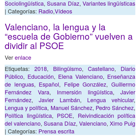
Sociolingüística
,
Susana Díaz
,
Variantes lingüísticas
| Categorías:
Radio
,
Vídeos
Valenciano, la lengua y la
“escuela de Gobierno” vuelven a
dividir al PSOE
Ver
enlace
Etiquetas:
2018
,
Bilingüismo
,
Castellano
,
Diario
Público
,
Educación
,
Elena Valenciano
,
Enseñanza
de lenguas
,
Español
,
Felipe González
,
Guillermo
Fernández Vara
,
Inmersión lingüística
,
Javier
Fernández
,
Javier Lambán
,
Lengua vehicular
,
Lengua y política
,
Manuel Sánchez
,
Pedro Sánchez
,
Política lingüística
,
PSOE
,
Reivindicación política
del valenciano
,
Susana Díaz
,
Valenciano
,
Ximo Puig
| Categorías:
Prensa escrita