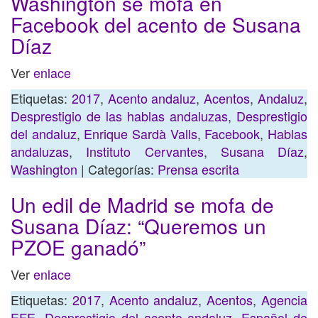
Washington se mofa en
Facebook del acento de Susana
Díaz
Ver
enlace
Etiquetas:
2017
,
Acento andaluz
,
Acentos
,
Andaluz
,
Desprestigio de las hablas andaluzas
,
Desprestigio
del andaluz
,
Enrique Sardà Valls
,
Facebook
,
Hablas
andaluzas
,
Instituto Cervantes
,
Susana Díaz
,
Washington
| Categorías:
Prensa escrita
Un edil de Madrid se mofa de
Susana Díaz: “Queremos un
PZOE ganadó”
Ver
enlace
Etiquetas:
2017
,
Acento andaluz
,
Acentos
,
Agencia
EFE
,
Desprestigio del acento andaluz
,
Español de